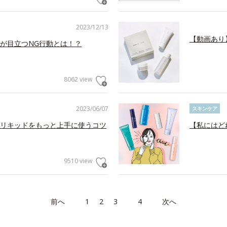
2023/12/13
【動画あり
が目立つNG行動とは！？
8062 view
2023/06/07
スキンケア
リキッドをもっと上手に使うコツ
【私にはど
9510 view
前へ
1
2
3
4
次へ