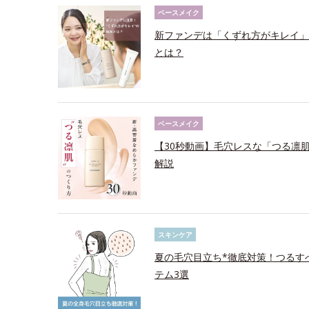
ベースメイク
新ファンデは「くずれ方がキレイ」
とは？
ベースメイク
【30秒動画】毛穴レスな「つる凛肌
解説
スキンケア
夏の毛穴目立ち*徹底対策！つるす
テム3選