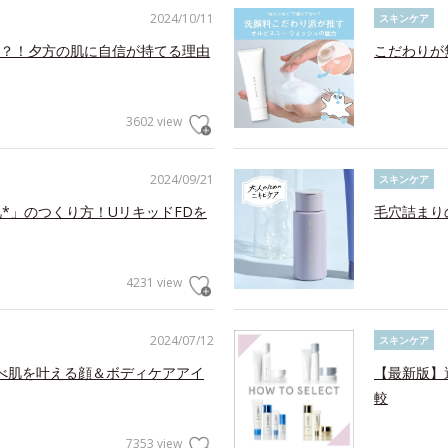
2024/10/11
スキンケア
？！夕方の肌に自信が持てる理由
こだわりが
3602 view
2024/09/21
スキンケア
*」のつくり方！UリキッドFDを
毛穴詰まり
4231 view
2024/07/12
スキンケア
べ肌を叶える顔＆ボディケアアイ
【最新版】
較
7353 view