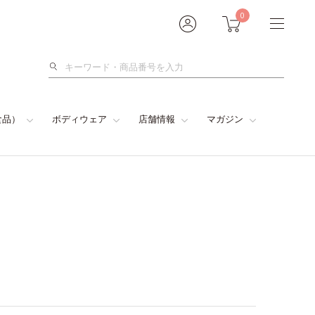
0
検
索
食品）
ボディウェア
店舗情報
マガジン