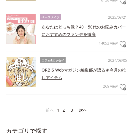
6128 view
2025/03/21
ベースメイク
あなたはどっち派？40・50代のお悩みカバー
におすすめのファンデを徹底
14052 view
2024/08/05
コラム&エッセイ
ORBIS Webマガジン編集部が語る＃今月の推
しアイテム
269 view
前へ
1
2
3
次へ
カテゴリで探す