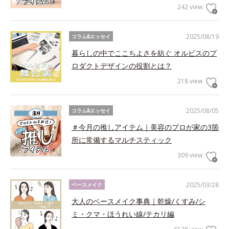
242 view
2025/08/19
コラム&エッセイ
暮らしの中でここちよさを紡ぐ オルビスのプ
ロダクトデザインの役割とは？
218 view
2025/08/05
コラム&エッセイ
＃今月の推しアイテム｜美容のプロが家の3箇
所に常備するマルチスティック
309 view
2025/03/28
ベースメイク
大人のベースメイク事典｜乾燥/くすみ/シ
ミ・クマ・ほうれい線/テカリ編