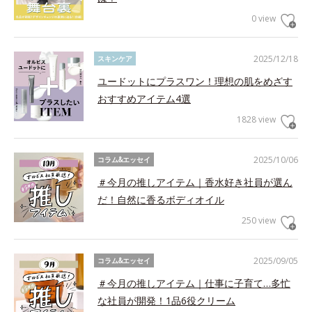
0 view
2025/12/18
スキンケア
ユードットにプラスワン！理想の肌をめざす
おすすめアイテム4選
1828 view
2025/10/06
コラム&エッセイ
＃今月の推しアイテム｜香水好き社員が選ん
だ！自然に香るボディオイル
250 view
2025/09/05
コラム&エッセイ
＃今月の推しアイテム｜仕事に子育て…多忙
な社員が開発！1品6役クリーム