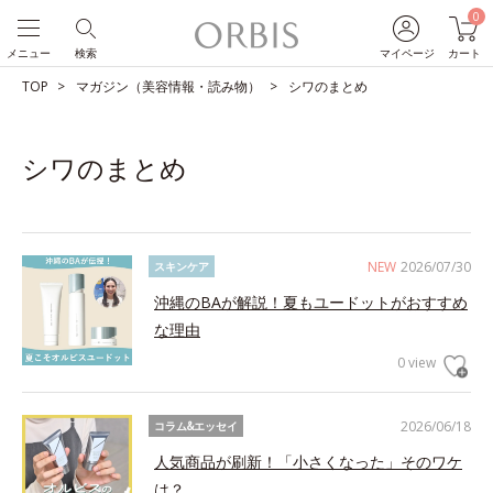
0
メニュー
検索
マイページ
カート
TOP
マガジン（美容情報・読み物）
シワのまとめ
シワのまとめ
NEW
2026/07/30
スキンケア
沖縄のBAが解説！夏もユードットがおすすめ
な理由
0 view
2026/06/18
コラム&エッセイ
人気商品が刷新！「小さくなった」そのワケ
は？