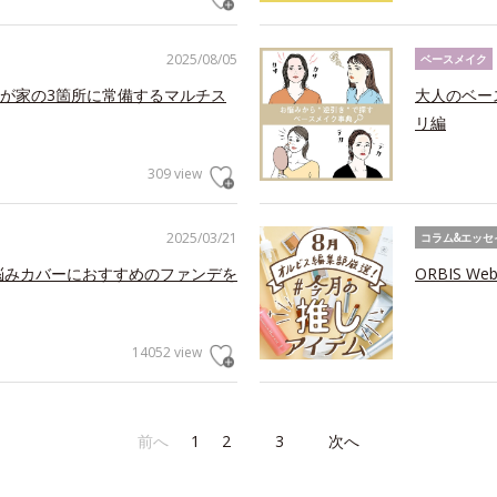
2025/08/05
ベースメイク
が家の3箇所に常備するマルチス
大人のベー
リ編
309 view
2025/03/21
コラム&エッセ
お悩みカバーにおすすめのファンデを
ORBIS 
14052 view
前へ
1
2
3
次へ