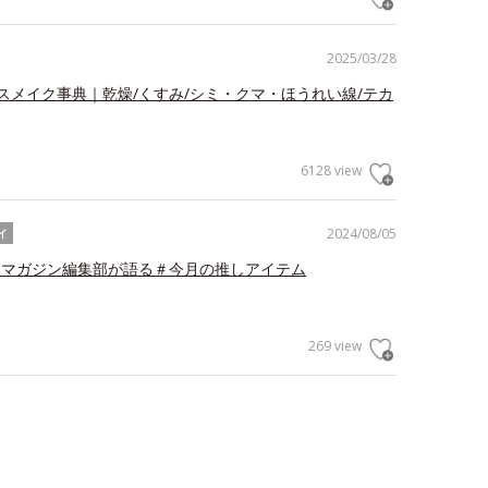
2025/03/28
スメイク事典｜乾燥/くすみ/シミ・クマ・ほうれい線/テカ
6128 view
2024/08/05
イ
Webマガジン編集部が語る＃今月の推しアイテム
269 view