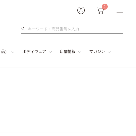
0
検
索
食品）
ボディウェア
店舗情報
マガジン