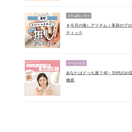
コラム&エッセイ
＃今月の推しアイテム｜美容のプロ
ティック
ベースメイク
あなたはどっち派？40・50代の
徹底