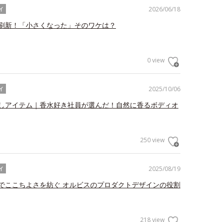
2026/06/18
イ
刷新！「小さくなった」そのワケは？
0 view
2025/10/06
イ
しアイテム｜香水好き社員が選んだ！自然に香るボディオ
250 view
2025/08/19
イ
でここちよさを紡ぐ オルビスのプロダクトデザインの役割
218 view