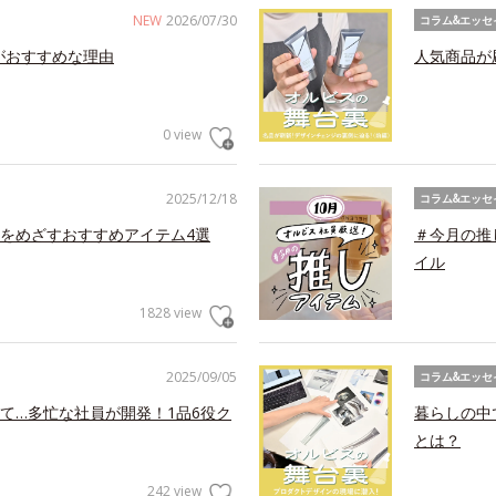
NEW
2026/07/30
コラム&エッセ
がおすすめな理由
人気商品が
0 view
2025/12/18
コラム&エッセ
をめざすおすすめアイテム4選
＃今月の推
イル
1828 view
2025/09/05
コラム&エッセ
て…多忙な社員が開発！1品6役ク
暮らしの中
とは？
242 view