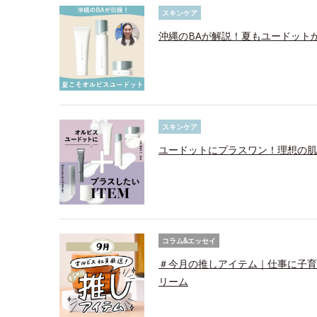
スキンケア
沖縄のBAが解説！夏もユードット
スキンケア
ユードットにプラスワン！理想の肌
コラム&エッセイ
＃今月の推しアイテム｜仕事に子育
リーム