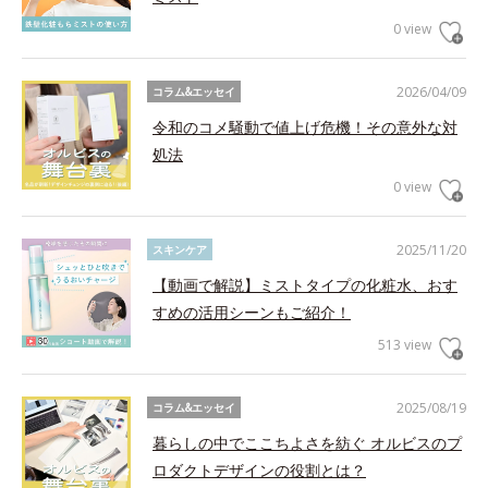
0 view
2026/04/09
コラム&エッセイ
令和のコメ騒動で値上げ危機！その意外な対
処法
0 view
2025/11/20
スキンケア
【動画で解説】ミストタイプの化粧水、おす
すめの活用シーンもご紹介！
513 view
2025/08/19
コラム&エッセイ
暮らしの中でここちよさを紡ぐ オルビスのプ
ロダクトデザインの役割とは？