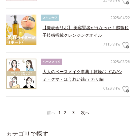
2548 view
2025/04/22
スキンケア
【発表会リポ】 美容賢者がうなった！超微粒
子技術搭載クレンジングオイル
7115 view
2025/03/28
ベースメイク
大人のベースメイク事典｜乾燥/くすみ/シ
ミ・クマ・ほうれい線/テカリ編
6128 view
前へ
1
2
3
次へ
カテゴリで探す