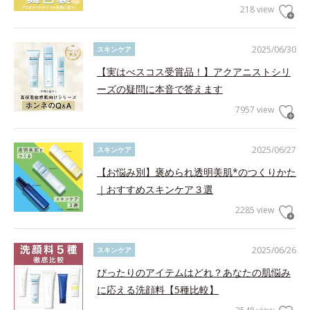
218 view
2025/06/30
スキンケア
【実はべスコス受賞品！】アクアニストシリ
ーズの疑問に本音で答えます
7957 view
2025/06/27
スキンケア
【お悩み別】褒められ透明美肌*のつくりかた
｜おすすめスキンケア３選
2285 view
2025/06/26
スキンケア
ぴったりのアイテムはどれ？あなたの肌悩み
に応える洗顔料【5種比較】