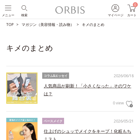
0
メニュー
検索
マイページ
カート
TOP
マガジン（美容情報・読み物）
キメのまとめ
キメのまとめ
2026/06/18
コラム&エッセイ
人気商品が刷新！「小さくなった」そのワケ
は？
0 view
2026/05/21
ベースメイク
仕上げのシュッでメイクをキープ！化粧もち
ミスト