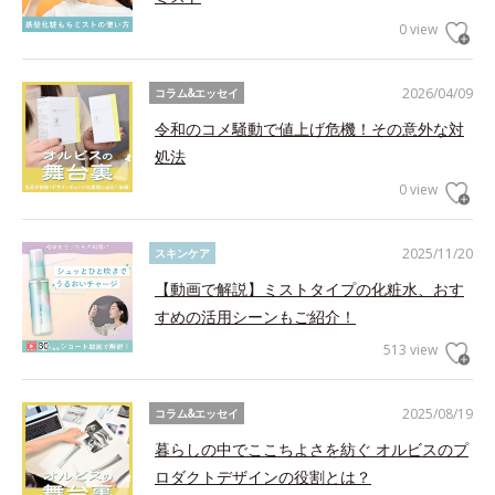
0 view
2026/04/09
コラム&エッセイ
令和のコメ騒動で値上げ危機！その意外な対
処法
0 view
2025/11/20
スキンケア
【動画で解説】ミストタイプの化粧水、おす
すめの活用シーンもご紹介！
513 view
2025/08/19
コラム&エッセイ
暮らしの中でここちよさを紡ぐ オルビスのプ
ロダクトデザインの役割とは？