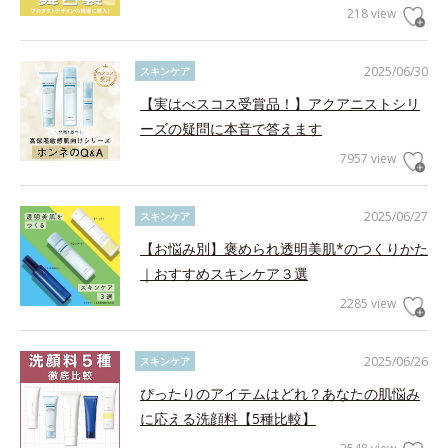
218 view
2025/06/30
スキンケア
【実はべスコス受賞品！】アクアニストシリ
ーズの疑問に本音で答えます
7957 view
2025/06/27
スキンケア
【お悩み別】褒められ透明美肌*のつくりかた
｜おすすめスキンケア３選
2285 view
2025/06/26
スキンケア
ぴったりのアイテムはどれ？あなたの肌悩み
に応える洗顔料【5種比較】