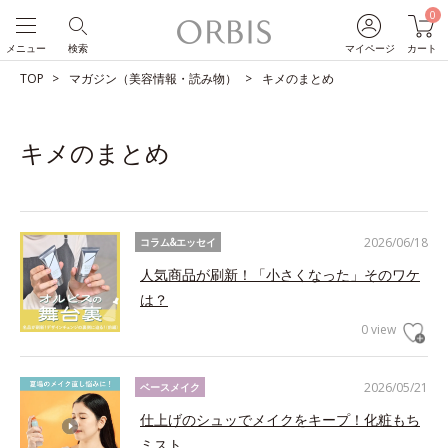
0
メニュー
検索
マイページ
カート
TOP
マガジン（美容情報・読み物）
キメのまとめ
キメのまとめ
2026/06/18
コラム&エッセイ
人気商品が刷新！「小さくなった」そのワケ
は？
0 view
2026/05/21
ベースメイク
仕上げのシュッでメイクをキープ！化粧もち
ミスト