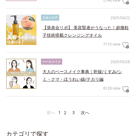
2548 view
2025/04/22
スキンケア
【発表会リポ】 美容賢者がうなった！超微粒
子技術搭載クレンジングオイル
7115 view
2025/03/28
ベースメイク
大人のベースメイク事典｜乾燥/くすみ/シ
ミ・クマ・ほうれい線/テカリ編
6128 view
前へ
1
2
3
次へ
カテゴリで探す