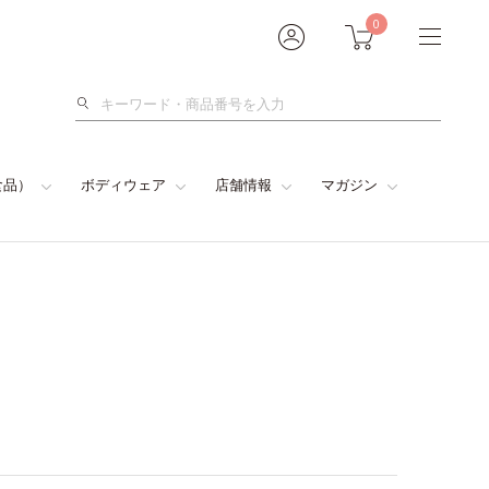
0
検
索
食品）
ボディウェア
店舗情報
マガジン