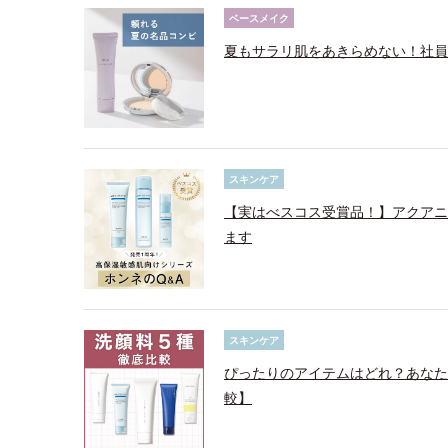
ベースメイク
夏もサラリ肌をあきらめない！社員
スキンケア
【実はべスコス受賞品！】アクアニ
ます
スキンケア
ぴったりのアイテムはどれ？あなた
較】