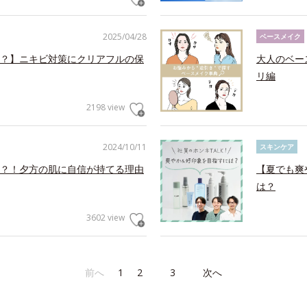
2025/04/28
ベースメイク
？】ニキビ対策にクリアフルの保
大人のベー
リ編
2198 view
2024/10/11
スキンケア
？！夕方の肌に自信が持てる理由
【夏でも爽
は？
3602 view
前へ
1
2
3
次へ