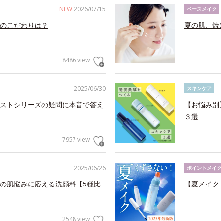
NEW
2026/07/15
ベースメイク
のこだわりは？
夏の肌、焼
8486 view
2025/06/30
スキンケア
ストシリーズの疑問に本音で答え
【お悩み別
３選
7957 view
2025/06/26
ポイントメイ
の肌悩みに応える洗顔料【5種比
【夏メイク
2548 view