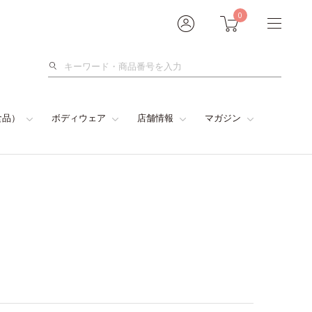
0
検
索
食品）
ボディウェア
店舗情報
マガジン