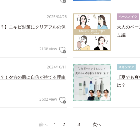
2025/04/28
ベースメイク
？】ニキビ対策にクリアフルの保
大人のベー
リ編
2198 view
2024/10/11
スキンケア
？！夕方の肌に自信が持てる理由
【夏でも爽
は？
3602 view
前へ
1
2
3
次へ