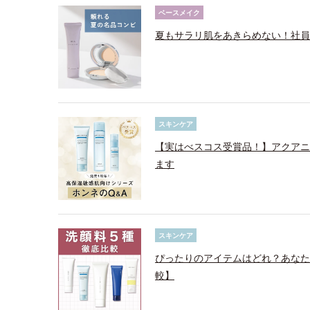
ベースメイク
夏もサラリ肌をあきらめない！社員
スキンケア
【実はべスコス受賞品！】アクアニ
ます
スキンケア
ぴったりのアイテムはどれ？あなた
較】