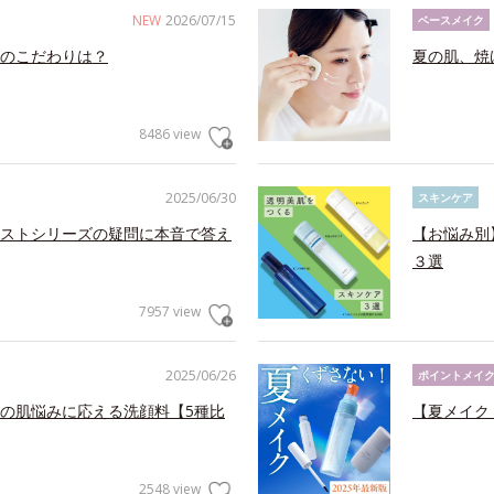
NEW
2026/07/15
ベースメイク
のこだわりは？
夏の肌、焼
8486 view
2025/06/30
スキンケア
ストシリーズの疑問に本音で答え
【お悩み別
３選
7957 view
2025/06/26
ポイントメイ
の肌悩みに応える洗顔料【5種比
【夏メイク
2548 view