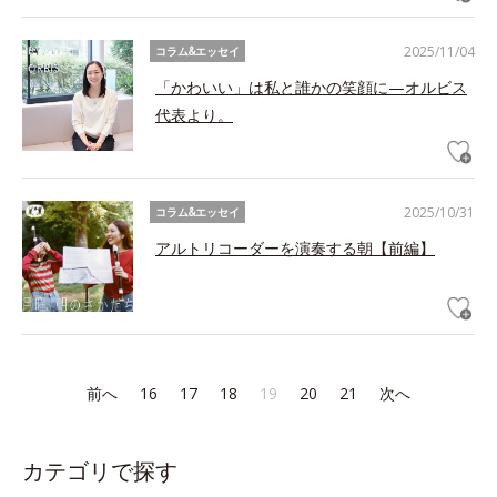
2025/11/04
コラム&エッセイ
「かわいい」は私と誰かの笑顔に—オルビス
代表より。
2025/10/31
コラム&エッセイ
アルトリコーダーを演奏する朝【前編】
前へ
16
17
18
19
20
21
次へ
カテゴリで探す