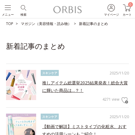
0
メニュー
検索
マイページ
カート
TOP
マガジン（美容情報・読み物）
新着記事のまとめ
新着記事のまとめ
2025/11/20
スキンケア
推しアイテム総選挙2025結果発表！総合大賞
に輝いた商品は…？！
4271 view
2025/11/20
スキンケア
【動画で解説】ミストタイプの化粧水、おす
すめの活用シーンもご紹介！