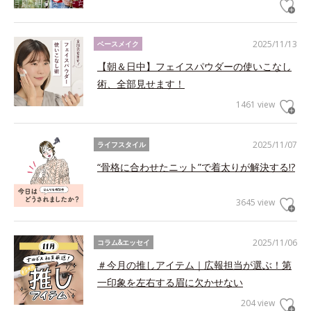
2025/11/13
ベースメイク
【朝＆日中】フェイスパウダーの使いこなし
術、全部見せます！
1461 view
2025/11/07
ライフスタイル
“骨格に合わせたニット”で着太りが解決する!?
3645 view
2025/11/06
コラム&エッセイ
＃今月の推しアイテム｜広報担当が選ぶ！第
一印象を左右する眉に欠かせない
204 view