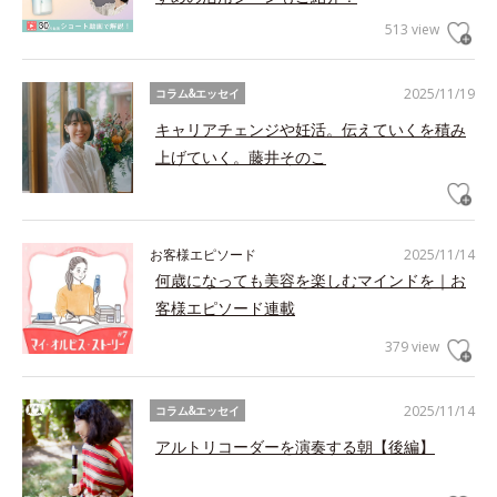
513 view
2025/11/19
コラム&エッセイ
キャリアチェンジや妊活。伝えていくを積み
上げていく。藤井そのこ
お客様エピソード
2025/11/14
何歳になっても美容を楽しむマインドを｜お
客様エピソード連載
379 view
2025/11/14
コラム&エッセイ
アルトリコーダーを演奏する朝【後編】