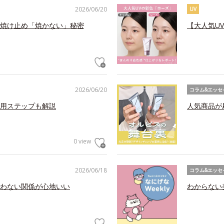
2026/06/20
UV
焼け止め「焼かない」秘密
【大人気U
2026/06/20
コラム&エッセ
用ステップも解説
人気商品が
0 view
2026/06/18
コラム&エッセ
わない関係が心地いい
わからない美