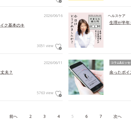
2026/06/16
ヘルスケア
生理が半年
イク基本のキ
3051 view
2026/06/11
コラム&エッセ
大丈夫？
余ったポイ
5763 view
前へ
2
3
4
5
6
7
次へ