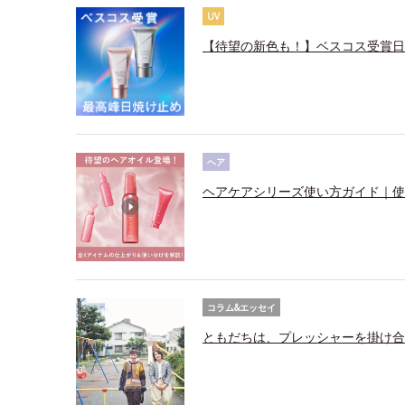
UV
【待望の新色も！】ベスコス受賞日
ヘア
ヘアケアシリーズ使い方ガイド｜使
コラム&エッセイ
ともだちは、プレッシャーを掛け合