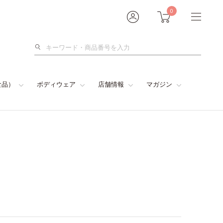
0
検
索
食品）
ボディウェア
店舗情報
マガジン