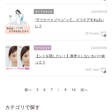
2026/05/09
ライフスタイル
“デリケートゾーン”って、どうケアすればい
い？
2510 view
2026/05/09
ベースメイク
【シミを隠したい！】厚塗りしないカバー術
って？
2267 view
前へ
5
6
7
8
9
10
次へ
カテゴリで探す