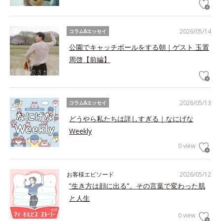
2026/05/14
コラム&エッセイ
公園でキャッチボールをする朝｜ゲスト 玉置
周啓【前編】
2026/05/13
コラム&エッセイ
どうやら私たちは詳しすぎる｜なにげな
Weekly
0 view
お客様エピソード
2026/05/12
”生き方は顔に出る”。その言葉で変わった肌
と人生
0 view