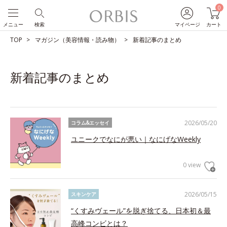
0
メニュー
検索
マイページ
カート
TOP
マガジン（美容情報・読み物）
新着記事のまとめ
新着記事のまとめ
2026/05/20
コラム&エッセイ
ユニークでなにが悪い｜なにげなWeekly
0 view
2026/05/15
スキンケア
“くすみヴェール”を脱ぎ捨てる、日本初＆最
高峰コンビとは？