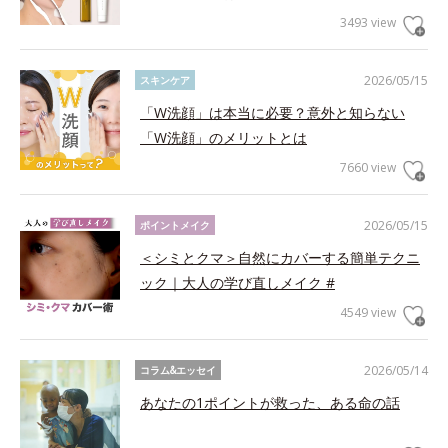
3493 view
2026/05/15
スキンケア
「W洗顔」は本当に必要？意外と知らない
「W洗顔」のメリットとは
7660 view
2026/05/15
ポイントメイク
＜シミとクマ＞自然にカバーする簡単テクニ
ック｜大人の学び直しメイク #
4549 view
2026/05/14
コラム&エッセイ
あなたの1ポイントが救った、ある命の話