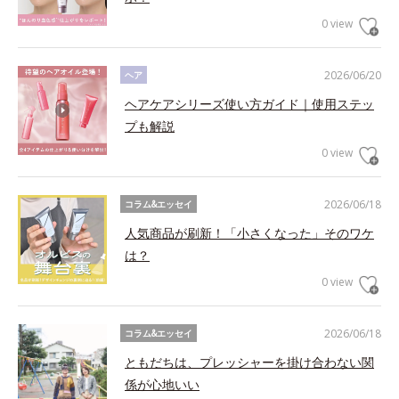
0 view
2026/06/20
ヘア
ヘアケアシリーズ使い方ガイド｜使用ステッ
プも解説
0 view
2026/06/18
コラム&エッセイ
人気商品が刷新！「小さくなった」そのワケ
は？
0 view
2026/06/18
コラム&エッセイ
ともだちは、プレッシャーを掛け合わない関
係が心地いい