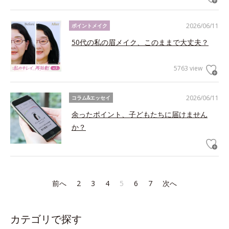
2026/06/11
ポイントメイク
50代の私の眉メイク、このままで大丈夫？
5763 view
2026/06/11
コラム&エッセイ
余ったポイント、子どもたちに届けません
か？
前へ
2
3
4
5
6
7
次へ
カテゴリで探す