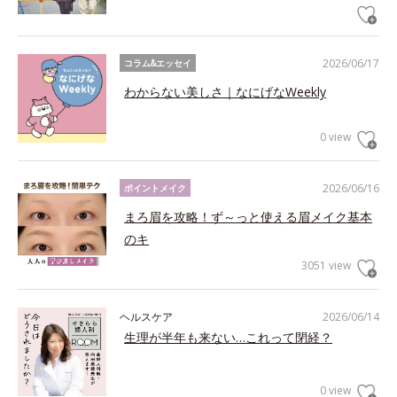
2026/06/17
コラム&エッセイ
わからない美しさ｜なにげなWeekly
0 view
2026/06/16
ポイントメイク
まろ眉を攻略！ず～っと使える眉メイク基本
のキ
3051 view
ヘルスケア
2026/06/14
生理が半年も来ない…これって閉経？
0 view