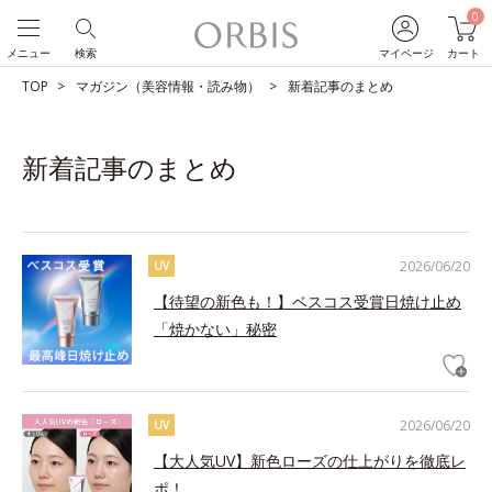
0
メニュー
検索
マイページ
カート
TOP
マガジン（美容情報・読み物）
新着記事のまとめ
新着記事のまとめ
2026/06/20
UV
【待望の新色も！】ベスコス受賞日焼け止め
「焼かない」秘密
2026/06/20
UV
【大人気UV】新色ローズの仕上がりを徹底レ
ポ！