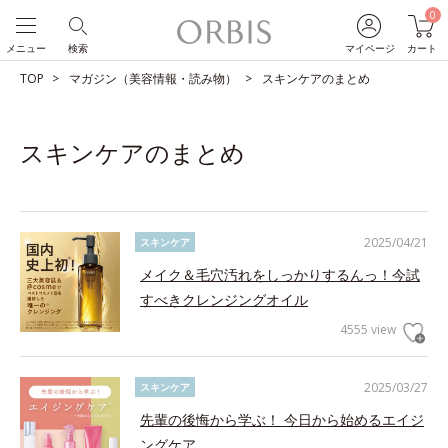
0
メニュー
検索
マイページ
カート
TOP
マガジン（美容情報・読み物）
スキンケアのまとめ
スキンケアのまとめ
2025/04/21
スキンケア
メイク＆毛穴汚れをしっかりするんっ！今試
すべきクレンジングオイル
4555 view
2025/03/27
スキンケア
先輩の後悔から学ぶ！ 今日から始めるエイジ
ングケア