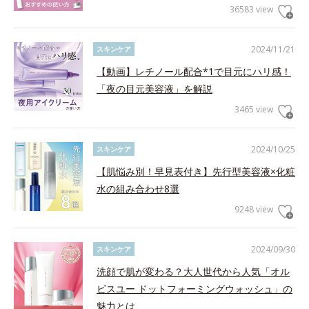
36583 view
2024/11/21
スキンケア
【動画】レチノール配合*1で目元にハリ感！
「夜の目元美容液」を解説
3465 view
2024/10/25
スキンケア
【肌悩み別！早見表付き】先行型美容液×化粧
水の組み合わせ8選
9248 view
2024/09/30
スキンケア
洗顔で肌が変わる？大人世代から人気「オル
ビスユー ドットフォーミングウォッシュ」の
魅力とは