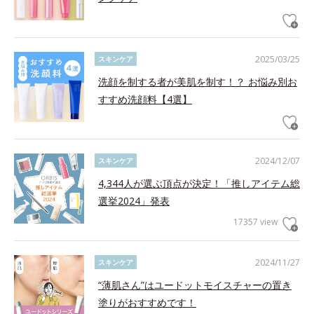
2025/03/25
スキンケア
洗顔を制する者が美肌を制す！？ お悩み別お
すすめ洗顔料【4選】
2024/12/07
スキンケア
4,344人が選ぶ頂点が決定！「推しアイテム総
選挙2024」発表
17357 view
2024/11/27
スキンケア
“薄肌さん”はユードットモイスチャーの置き
塗りがおすすめです！