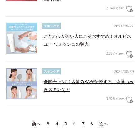
2340 view
2024/09/27
スキンケア
こだわりが無い人にこそおすすめ！オルビス
ユー ウォッシュの魅力
2327 view
2024/08/30
スキンケア
全国売上No.1店舗のBAが伝授する、今選ぶべ
きスキンケア
5628 view
前へ
3
4
5
6
7
8
次へ