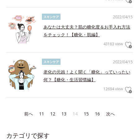
2022/04/15
スキンケア
あなたは大丈夫？肌の糖化度＆お手入れ方法
をチェック！【糖化・肌編】
43183 view
2022/04/15
スキンケア
老化の元凶！よく聞く「糖化」っていったい
何？【糖化・生活習慣編】
12694 view
前へ
11
12
13
14
15
16
次へ
カテゴリで探す