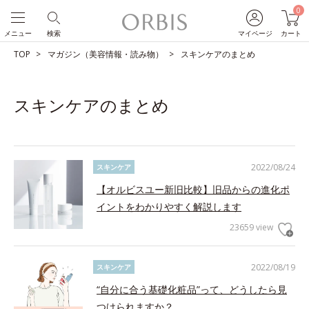
0
メニュー
検索
マイページ
カート
TOP
マガジン（美容情報・読み物）
スキンケアのまとめ
スキンケアのまとめ
2022/08/24
スキンケア
【オルビスユー新旧比較】旧品からの進化ポ
イントをわかりやすく解説します
23659 view
2022/08/19
スキンケア
“自分に合う基礎化粧品”って、どうしたら見
つけられますか？