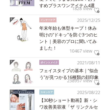
すめプラスワンアイテム4選
1828 view
2025/12/25
インナーケア
年末年始も体型キープ！休み
明けの“ドキッ”を防ぐ3つのヒ
ント｜美容のプロに聞いてみ
ました！
10467 view
2021/08/11
ポイントメイク
フェイスタイプの基本｜“似合
う”が見つかる16種類の顔印象
238957 view
2025/08/22
スキンケア
【30秒ショート動画】新・シ
ワ改善美容液「ザ リンクルセ