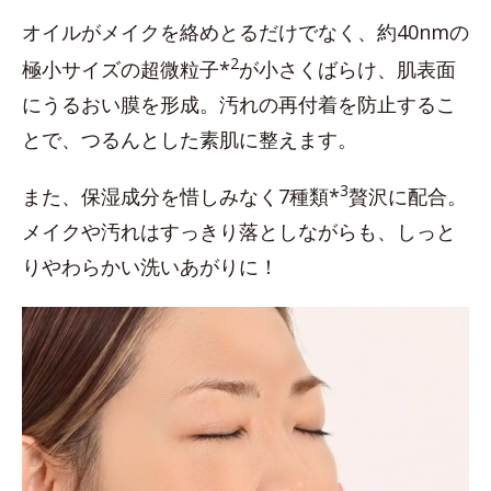
オイルがメイクを絡めとるだけでなく、約40nmの
2
極小サイズの超微粒子*
が小さくばらけ、肌表面
にうるおい膜を形成。汚れの再付着を防止するこ
とで、つるんとした素肌に整えます。
3
また、保湿成分を惜しみなく7種類*
贅沢に配合。
メイクや汚れはすっきり落としながらも、しっと
りやわらかい洗いあがりに！