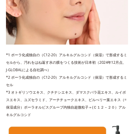
*1 ポーラ化成独自の（C12-20）アルキルグルコシド（保湿）で形成するミ
セルから、汚れをはね返す水の膜をつくる技術が日本初（2024年12月点、
J-GLOBALによる自社調べ）
*2 ポーラ化成独自の（C12-20）アルキルグルコシド（保湿）で形成するミ
セル
*3 オトギリソウエキス、クチナシエキス、ダマスクバラ花エキス、ルイボ
スエキス、ユズセラミド、アーチチョークエキス、ビルべリー葉エキス（=
保湿成分）ポーラオルビスグループ内独自超微粒子＝(Ｃ１２－２０）アル
キルグルコシド