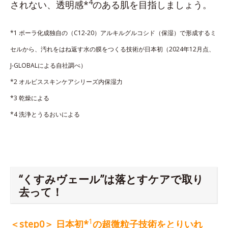
4
されない、透明感*
のある肌を目指しましょう。
*1 ポーラ化成独自の（C12-20）アルキルグルコシド（保湿）で形成するミ
セルから、汚れをはね返す水の膜をつくる技術が日本初（2024年12月点、
J-GLOBALによる自社調べ）
*2 オルビススキンケアシリーズ内保湿力
*3 乾燥による
*4 洗浄とうるおいによる
“くすみヴェール”は落とすケアで取り
去って！
1
＜step0＞ 日本初*
の超微粒子技術をとりいれ