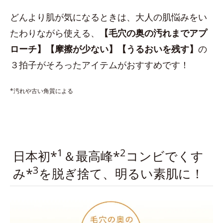
どんより肌が気になるときは、大人の肌悩みをい
たわりながら使える、
【毛穴の奥の汚れまでアプ
ローチ】【摩擦が少ない】【うるおいを残す】
の
３拍子がそろったアイテムがおすすめです！
*汚れや古い角質による
1
2
日本初*
＆最高峰*
コンビでくす
3
み*
を脱ぎ捨て、明るい素肌に！