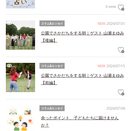
0 view
NEW
2026/07/31
コラム&エッセイ
公園でさかだちをする朝｜ゲスト 山瀬まゆみ
【後編】
NEW
2026/07/15
コラム&エッセイ
公園でさかだちをする朝｜ゲスト 山瀬まゆみ
【前編】
2026/07/06
コラム&エッセイ
余ったポイント、子どもたちに届けません
か？