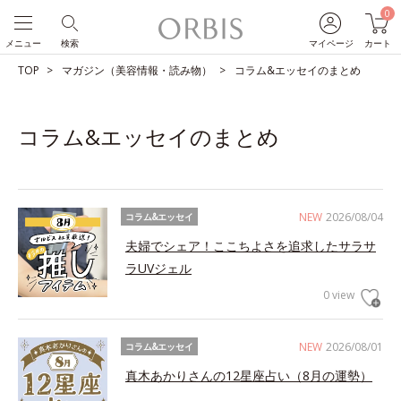
0
メニュー
検索
マイページ
カート
TOP
マガジン（美容情報・読み物）
コラム&エッセイのまとめ
コラム&エッセイのまとめ
NEW
2026/08/04
コラム&エッセイ
夫婦でシェア！ここちよさを追求したサラサ
ラUVジェル
0 view
NEW
2026/08/01
コラム&エッセイ
真木あかりさんの12星座占い（8月の運勢）