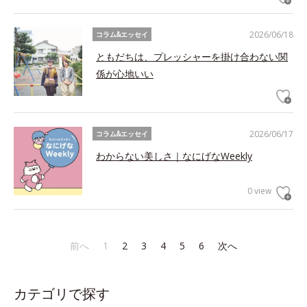
2026/06/18
コラム&エッセイ
ともだちは、プレッシャーを掛け合わない関
係が心地いい
2026/06/17
コラム&エッセイ
わからない美しさ｜なにげなWeekly
0 view
前へ
1
2
3
4
5
6
次へ
カテゴリで探す