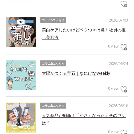
2026/07/03
コラム&エッセイ
美白ケアしたいけどベタつきは嫌！社員の推
し美容液
0 view
2026/06/24
コラム&エッセイ
太陽がつくる宝石｜なにげなWeekly
0 view
2026/06/18
コラム&エッセイ
人気商品が刷新！「小さくなった」そのワケ
は？
0 view