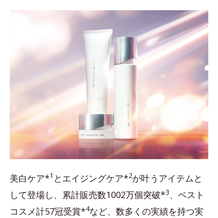
1
2
美白ケア*
とエイジングケア*
が叶うアイテムと
3
して登場し、累計販売数1002万個突破*
、ベスト
4
コスメ計57冠受賞*
など、数多くの実績を持つ実