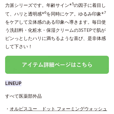
5
力派シリーズです。年齢サイン*
の因子に着目し
6
7
て、ハリと透明感*
を同時にケア。ゆるみ印象*
をケアして立体感のある印象へ導きます。毎日使
う洗顔料・化粧水・保湿クリームの3STEPで肌が
ピンっとしたハリに満ちるような喜び、是非体感
して下さい！
LINEUP
すべて医薬部外品
・
オルビスユー ドット フォーミングウォッシュ