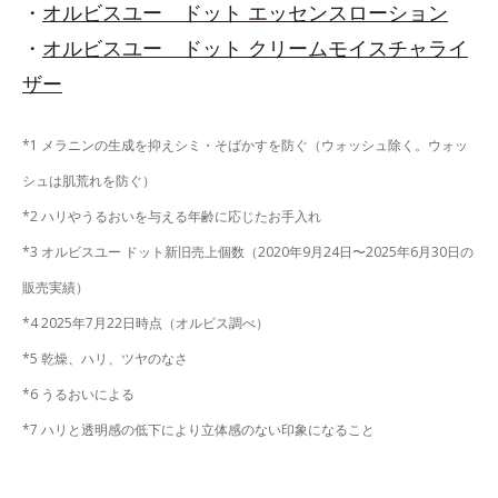
・
オルビスユー ドット エッセンスローション
・
オルビスユー ドット クリームモイスチャライ
ザー
*1 メラニンの生成を抑えシミ・そばかすを防ぐ（ウォッシュ除く。ウォッ
シュは肌荒れを防ぐ）
*2 ハリやうるおいを与える年齢に応じたお手入れ
*3 オルビスユー ドット新旧売上個数（2020年9月24日〜2025年6月30日の
販売実績）
*4 2025年7月22日時点（オルビス調べ）
*5 乾燥、ハリ、ツヤのなさ
*6 うるおいによる
*7 ハリと透明感の低下により立体感のない印象になること