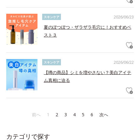
2026/06/23
スキンケア
夏のぽつぽつ・ザラザラ毛穴に！おすすめベ
スト３
2026/06/22
スキンケア
【噂の商品】シミを増やさない？美白アイテ
ム真相に迫る
前へ
1
2
3
4
5
6
次へ
カテゴリで探す