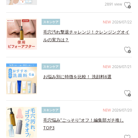
2891 view
NEW
2026/07/22
スキンケア
毛穴汚れ撃退チャレンジ！クレンジングオイ
ルの実力は？
NEW
2026/07/21
スキンケア
お悩み別に特徴を比較！ 洗顔料6選
NEW
2026/07/20
スキンケア
毛穴悩み”ごっそり”オフ！編集部ガチ推し
TOP3