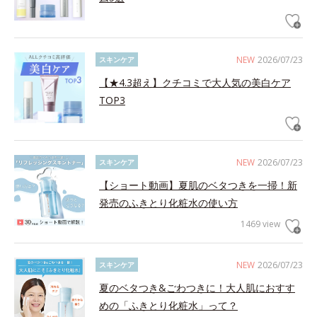
NEW
2026/07/23
スキンケア
【★4.3超え】クチコミで大人気の美白ケア
TOP3
NEW
2026/07/23
スキンケア
【ショート動画】夏肌のベタつきを一掃！新
発売のふきとり化粧水の使い方
1469 view
NEW
2026/07/23
スキンケア
夏のベタつき&ごわつきに！大人肌におすす
めの「ふきとり化粧水」って？