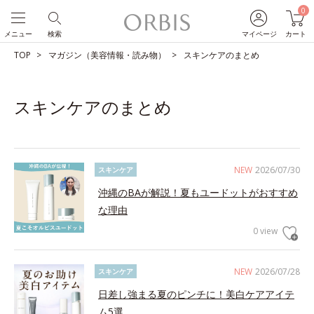
0
メニュー
検索
マイページ
カート
TOP
マガジン（美容情報・読み物）
スキンケアのまとめ
スキンケアのまとめ
NEW
2026/07/30
スキンケア
沖縄のBAが解説！夏もユードットがおすすめ
な理由
0 view
NEW
2026/07/28
スキンケア
日差し強まる夏のピンチに！美白ケアアイテ
ム5選