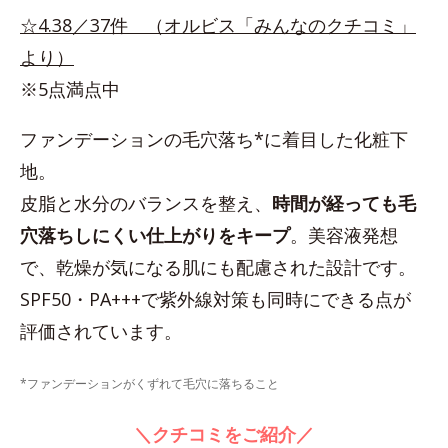
☆4.38／37件 （オルビス「みんなのクチコミ」
より）
※5点満点中
ファンデーションの毛穴落ち*に着目した化粧下
地。
皮脂と水分のバランスを整え、
時間が経っても毛
穴落ちしにくい仕上がりをキープ
。美容液発想
で、乾燥が気になる肌にも配慮された設計です。
SPF50・PA+++で紫外線対策も同時にできる点が
評価されています。
*ファンデーションがくずれて毛穴に落ちること
＼クチコミをご紹介／