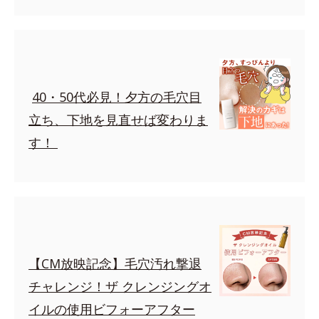
40・50代必見！夕方の毛穴目
立ち、下地を見直せば変わりま
す！
【CM放映記念】毛穴汚れ撃退
チャレンジ！ザ クレンジングオ
イルの使用ビフォーアフター