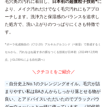
毛穴奥の汚れに着目し、
日本初の超微粒子技術*
に
より、メイク汚れだけでなく毛穴汚れにもアプロ
ーチします。洗浄力と保湿感のバランスを追求し
た処方で、洗い上がりのつっぱりにくさも特徴で
す。
*ポーラ化成独自の（C12-20）アルキルグルコシド（=保湿）で形成するミ
セルから、汚れをはね返す水の膜をつくる技術が日本初（2024年12月時
点、J-GLOBALによる自社調べ）
＼クチコミをご紹介／
・自分史上No.1のクレンジングオイル。毛穴が詰
まりやすい私はBAさんからしっかり落とせる物が
良い、とアドバイスいただいたのでブラックパウ
ダーウォッシュと一緒に使っています。（30代前