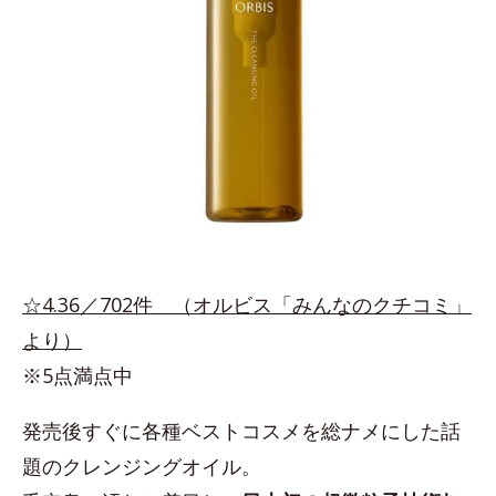
☆4.36／702件 （オルビス「みんなのクチコミ」
より）
※5点満点中
発売後すぐに各種ベストコスメを総ナメにした話
題のクレンジングオイル。