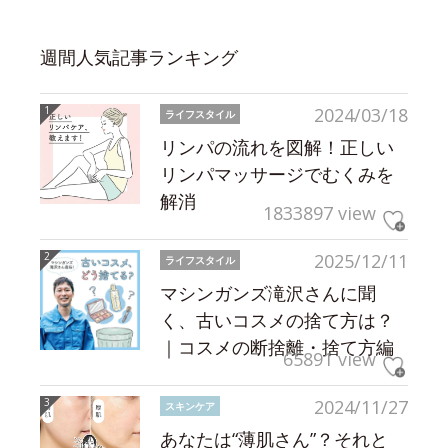
週間人気記事ランキング
2024/03/18
ライフスタイル
リンパの流れを図解！正しい
リンパマッサージでむくみを
解消
1833897 view
2025/12/11
ライフスタイル
マシンガンズ滝沢さんに聞
く、古いコスメの捨て方は？
｜コスメの断捨離・捨て方編
65891 view
2024/11/27
スキンケア
あなたは“薄肌さん”？それと