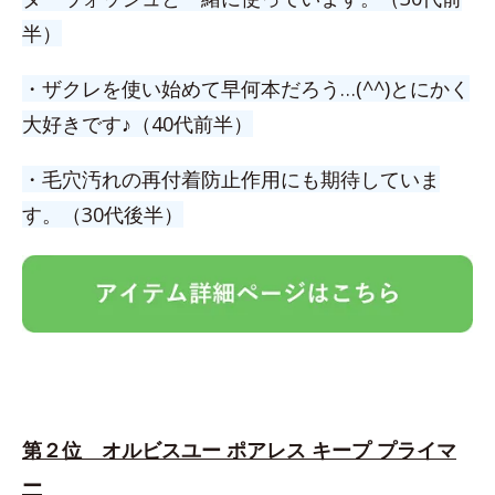
半）
・ザクレを使い始めて早何本だろう…(^^)とにかく
大好きです♪（40代前半）
・毛穴汚れの再付着防止作用にも期待していま
す。（30代後半）
第２位 オルビスユー ポアレス キープ プライマ
ー