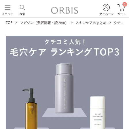
0
メニュー
検索
マイページ
カート
TOP
マガジン（美容情報・読み物）
スキンケアのまとめ
クチコミ