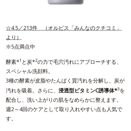
☆4.5／213件 （オルビス「みんなのクチコミ」
より）
※5点満点中
1
2
酵素*
と炭*
の力で毛穴汚れにアプローチする、
スペシャル洗顔料。
3種の酵素が皮脂やたんぱく質汚れを分解し、炭が
3
汚れを吸着。さらに、
浸透型ビタミンC誘導体*
を
配合し、洗い上がりの肌をなめらかに整えます。
週2～4回のケアとして取り入れやすい点も人気で
す。