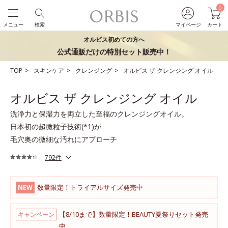
0
メニュー
検索
マイページ
カート
オルビス初めての方へ
公式通販だけの特別セット販売中！
TOP
スキンケア
クレンジング
オルビス ザ クレンジング オイル
オルビス ザ クレンジング オイル
洗浄力と保湿力を両立した至福のクレンジングオイル。
日本初の超微粒子技術(*1)が
毛穴奥の微細な汚れにアプローチ
792件
数量限定！トライアルサイズ発売中
NEW
【8/10まで】数量限定！BEAUTY夏祭りセット発売
キャンペーン
中