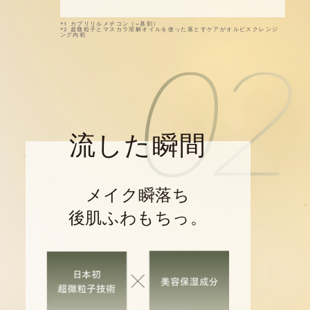
*1 カプリリルメチコン（=基剤）
*2 超微粒子とマスカラ溶解オイルを使った落とすケアがオルビスクレンジ
ング内初
流した瞬間
メイク瞬落ち
後肌ふわもちっ。