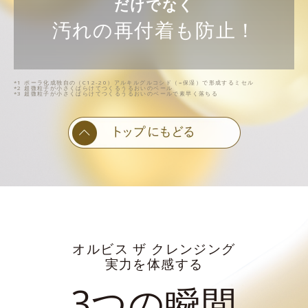
だけでなく
汚れの再付着も防止！
*1 ポーラ化成独自の（C12-20）アルキルグルコシド（=保湿）で形成するミセル
*2 超微粒子が小さくばらけてつくるうるおいのベール
*3 超微粒子が小さくばらけてつくるうるおいのベールで素早く落ちる
オルビス ザ クレンジング
実力を体感する
3つの瞬間