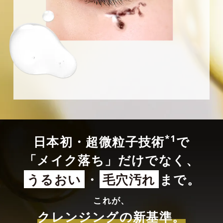
*1
日本初・超微粒子技術
で
「メイク落ち」だけでなく、
うるおい
・
毛穴汚れ
まで。
これが、
クレンジングの新基準。