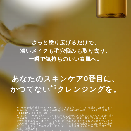
さっと塗り広げるだけで、
濃いメイクも毛穴悩みも取り去り、
一瞬で気持ちのいい素肌へ。
あなたのスキンケア0番目に、
*3
かつてない
クレンジングを。
*1 ポーラ化成独自の（C12-20）アルキルグルコシド（=保湿）で形成するミ
セルから、汚れをはね返す水の膜をつくる技術が日本初（2024年12月時点、
J-GLOBALによる自社調べ）
*2 ダマスクバラ花工キス（＝うるおってごわつきの少ないなめらかな肌へ導く
保湿成分）ルイボスエキス（＝明るくうるおいに満ちた肌に導く保湿成分）ク
チナシ果実エキス、オトギリソウ花/葉/茎エキス（＝うるおいに満ちたハリツ
ヤ肌へ導く保湿成分）ユズ果実エキス（＝うるおった柔らかな肌に導く保湿成
分）アーチチョーク葉エキス、ビルベリー葉エキス（＝なめらかなハリツヤ肌
へ導く保湿成分）