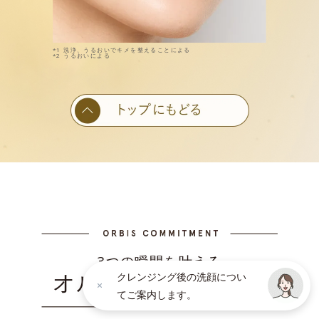
*1 洗浄、うるおいでキメを整えることによる
*2 うるおいによる
3つの瞬間を叶える
オルビスのこだわり
クレンジング後の洗顔につい
てご案内します。