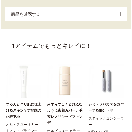
商品を確認する
＋1アイテムでもっとキレイに！
つるんとハリ肌に仕上
みずみずしくとけ込む
シミ・ソバカスをカバ
げるスキンケア発想の
ように密着カバー。毛
ーする部分下地
化粧下地
穴レスリキッドファン
スティックコンシーラ
デ
オルビスユー トリー
ー
トメントプライマー
オルビスユー カラー
税込1,430円