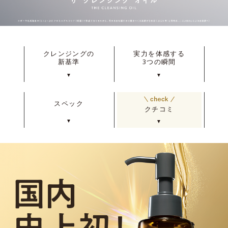
クレンジングの
実力を体感する
新基準
3つの瞬間
▼
▼
スペック
クチコミ
▼
▼