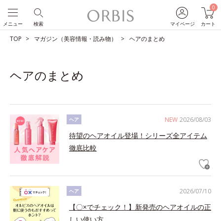
0
メニュー
検索
マイページ
カート
TOP
マガジン（美容情報・読み物）
ヘアのまとめ
ヘアのまとめ
NEW
2026/08/03
ヘア
待望のヘアオイル登場！シリーズ全アイテム
徹底比較
2026/07/10
ヘア
【〇×でチェック！】新発売のヘアオイルの正
しい使い方