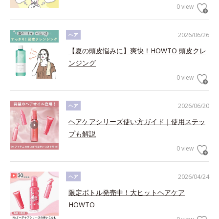
0 view
2026/06/26
ヘア
【夏の頭皮悩みに】爽快！HOWTO 頭皮クレ
ンジング
0 view
2026/06/20
ヘア
ヘアケアシリーズ使い方ガイド｜使用ステッ
プも解説
0 view
2026/04/24
ヘア
限定ボトル発売中！大ヒットヘアケア
HOWTO