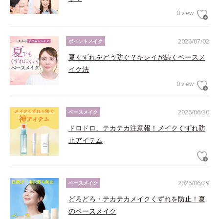
0 view
2026/07/02
ポイントメイク
夏くずれをどう防ぐ？キレイが続くベースメ
イク法
0 view
2026/06/30
ベースメイク
ドロドロ、テカテカ注意報！メイクくずれ防
止アイテム
2026/06/29
ベースメイク
どろどろ・テカテカメイクくずれを防止！夏
のベースメイク