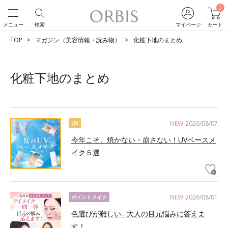
0
メニュー
検索
マイページ
カート
TOP
マガジン（美容情報・読み物）
化粧下地のまとめ
化粧下地のまとめ
NEW
2026/08/07
UV
今年こそ、焼かない・崩さない！UVベースメ
イク５選
NEW
2026/08/01
ポイントメイク
色選びが難しい…大人の目元悩みに答えま
す！