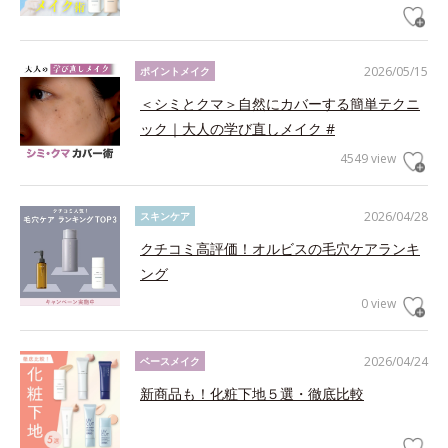
2026/05/15
ポイントメイク
＜シミとクマ＞自然にカバーする簡単テクニ
ック｜大人の学び直しメイク #
4549 view
2026/04/28
スキンケア
クチコミ高評価！オルビスの毛穴ケアランキ
ング
0 view
2026/04/24
ベースメイク
新商品も！化粧下地５選・徹底比較