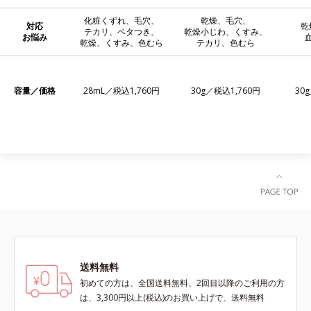
化粧くずれ、毛穴、
乾燥、毛穴、
対応
乾
テカリ、ベタつき、
乾燥小じわ、くすみ、
お悩み
乾燥、くすみ、色むら
テカリ、色むら
容量／価格
28mL／税込1,760円
30g／税込1,760円
30
送料無料
初めての方は、全国送料無料、2回目以降のご利用の方
は、3,300円以上(税込)のお買い上げで、送料無料