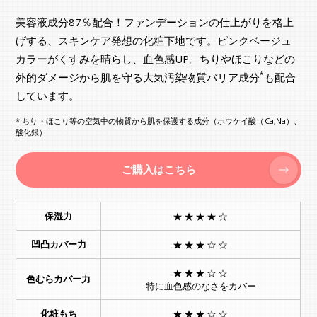
美容液成分87％配合！ファンデーションの仕上がりを格上
げする、スキンケア発想の化粧下地です。ピンクベージュ
カラーがくすみを晴らし、血色感UP。ちりやほこりなどの
*
外的ダメージから肌を守る大気汚染物質バリア成分
も配合
しています。
* ちり・ほこり等の空気中の物質から肌を保護する成分（ホウケイ酸（Ca,Na）、
酸化銀）
ご購入はこちら
保湿力
★★★★☆
凹凸カバー力
★★★☆☆
★★★☆☆
色むらカバー力
特に血色感のなさをカバー
化粧もち
★★★☆☆