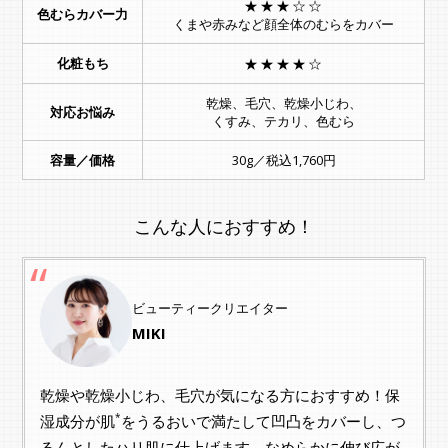
★★★☆☆
色むらカバー力
くまや赤みなど顔全体のむらをカバー
化粧もち
★★★★☆
乾燥、毛穴、乾燥小じわ、
対応お悩み
くすみ、テカリ、色むら
容量／価格
30g／税込1,760円
こんな人におすすめ！
ビューティークリエイター
MIKI
乾燥や乾燥小じわ、毛穴が気になる方におすすめ！保
*
湿成分が肌
をうるおいで満たして凹凸をカバーし、つ
るんとしたハリ肌に仕上げます。なめらかに伸び広が