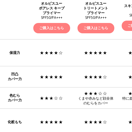
オルビスユー
オルビスユー
スキ
ポアレス キープ
トリートメント
プライマー
プライマー
S
SPF50/PA+++
SPF50/PA+++
ご
ご購入はこちら
ご購入はこちら
★★★★☆
★★★★★
保湿力
凹凸
★★★★★
★★★★☆
カバー力
★★★☆☆
色むら
★★★☆☆
くまや赤みなど顔全体
特に
カバー力
のむらをカバー
★★★★★
★★★★☆
化粧もち