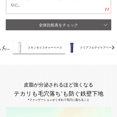
りに。
全体比較表をチェック
スキンモイスチャーベース
クリアフルデイケアベース
ライマー
皮脂が分泌されるほど強くなる
テカリも毛穴落ち
も防ぐ鉄壁下地
*
*ファンデーションがくずれて毛穴に落ちること