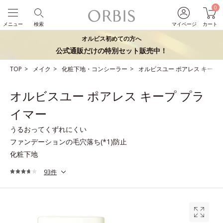
0
メニュー
検索
マイページ
カート
オルビス初めての方へ
公式通販だけの特別セット販売中！
TOP
メイク
化粧下地・コンシーラー
オルビスユー ポアレス キープ
オルビスユー ポアレス キープ プラ
イマー
うるおってくずれにくい
ファンデーションの毛穴落ち(*1)防止
化粧下地
93件