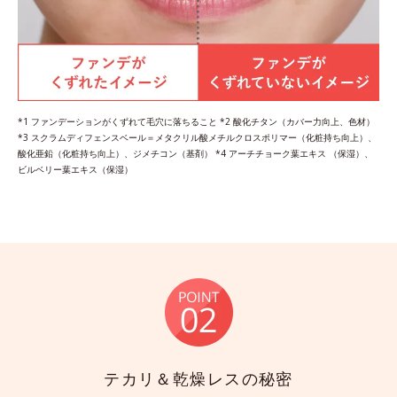
*1 ファンデーションがくずれて毛穴に落ちること *2 酸化チタン（カバー力向上、色材）
*3 スクラムディフェンスベール＝メタクリル酸メチルクロスポリマー（化粧持ち向上）、
酸化亜鉛（化粧持ち向上）、ジメチコン（基剤） *4 アーチチョーク葉エキス （保湿）、
ビルベリー葉エキス（保湿）
テカリ＆乾燥レスの秘密