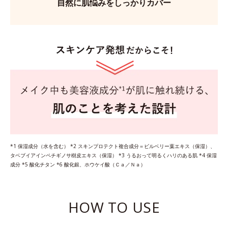
自然に肌悩みをしっかりカバー
*1 保湿成分（水を含む） *2 スキンプロテクト複合成分＝ビルベリー葉エキス（保湿）、
タベブイアインペチギノサ樹皮エキス（保湿） *3 うるおって明るくハリのある肌 *4 保湿
成分 *5 酸化チタン *6 酸化銀、ホウケイ酸（Ｃａ／Ｎａ）
HOW TO USE