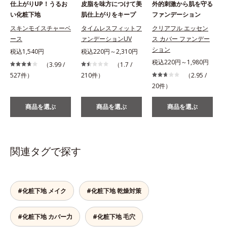
仕上がりUP！うるお
皮脂を味方につけて美
外的刺激から肌を守る
い化粧下地
肌仕上がりをキープ
ファンデーション
スキンモイスチャーベ
タイムレスフィットフ
クリアフル エッセン
ース
ァンデーションUV
ス カバー ファンデー
ション
税込1,540円
税込220円～2,310円
税込220円～1,980円
（3.99 /
（1.7 /
527件）
210件）
（2.95 /
1
20件）
商品を選ぶ
商品を選ぶ
商品を選ぶ
関連タグで探す
#化粧下地 メイク
#化粧下地 乾燥対策
#化粧下地 カバー力
#化粧下地 毛穴