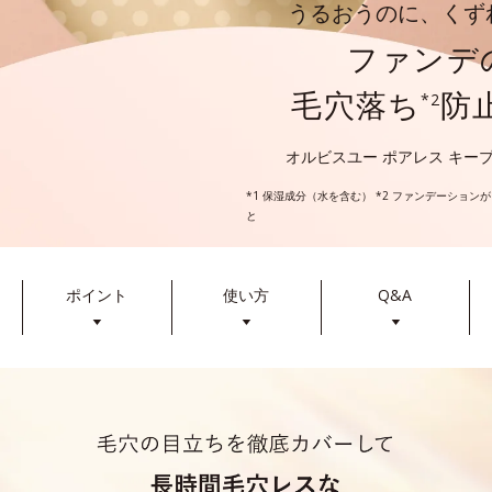
うるおうのに、くず
ファンデ
毛穴落ち
防
*2
オルビスユー ポアレス キー
*1 保湿成分（水を含む） *2 ファンデーショ
と
ポイント
使い方
Q&A
▼
▼
▼