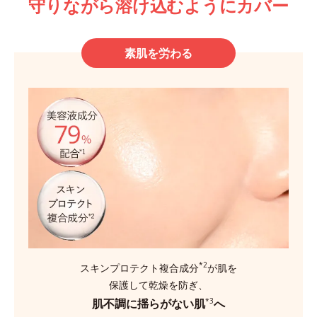
守りながら溶け込むようにカバー
素肌を労わる
*2
スキンプロテクト複合成分
が肌を
保護して乾燥を防ぎ、
肌不調に揺らがない肌
へ
*3