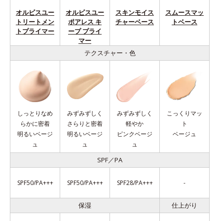
オルビスユー
オルビスユー
スキンモイス
スムースマッ
トリートメン
ポアレス キ
チャーベース
トベース
トプライマー
ープ プライ
マー
テクスチャー・色
しっとりなめ
みずみずしく
みずみずしく
こっくりマッ
らかに密着
さらりと密着
軽やか
ト
明るいベージ
明るいベージ
ピンクベージ
ベージュ
ュ
ュ
ュ
SPF／PA
SPF50/PA+++
SPF50/PA+++
SPF28/PA+++
-
保湿
仕上がり