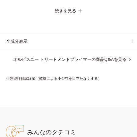
の化粧下地です。
続きを見る
保湿成分が肌全層(*2)に働きかけて、肌のうるおいをグンとアッ
プ＆リッチなクリームのようにぴたっと密着。乾燥による小ジワ
を目立たなく(*1)し、つるんとしたハリ肌に仕上げます。
むやみに隠すのではなくふわりと光を拡散させ、メイク×スキン
全成分表示
ケアのW効果で軽やかな美肌を印象づけます。
紫外線吸収剤フリーなのに高SPF値、さらにスキンプロテクト複
オルビスユー トリートメントプライマーの商品Q&Aを見る
合成分(*3)が、ブルーライト、紫外線、大気中の微粒子汚れなど
の外的ダメージから肌表面をガードします。
※効能評価試験済（乾燥による小ジワを目立たなくする）
【カバー効果】
保湿性凹凸カバー複合成分(*4)
肌悩みが気になる時でも、ただ隠すだけでなく、乾きやすい肌に
うるおいを届けながら、光拡散効果で乾燥小ジワや毛穴もカバー
します。
【ラスティング効果】
みんなのクチコミ
皮脂選択テカリ防止成分(*5)