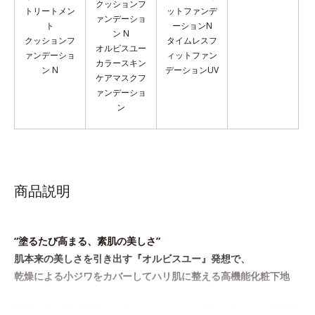
クッションフ
トリートメン
ットファンデ
ァンデーショ
ト
ーションN
ン N
クッションフ
タイムレスフ
オルビスユー
ァンデーショ
ィットファン
カラースキン
ン N
デーションUV
ケア
マスクフ
ァンデーショ
ン
商品説明
“塗るたび高まる、素肌の美しさ”
肌本来の美しさを引き出す『オルビスユー』発想で、
乾燥による小ジワをカバーしてハリ肌に整える高機能化粧下地
毛穴や小ジワの凹凸をつるんとなめらかに(*1)。スキンケア発想