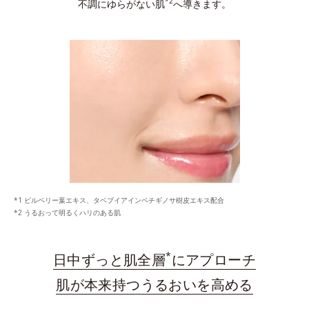
*2
不調にゆらがない肌
へ導きます。
ビルベリー葉エキス、タベブイアインペチギノサ樹皮エキス配合
うるおって明るくハリのある肌
*
日中ずっと肌全層
にアプローチ
肌が本来持つうるおいを高める