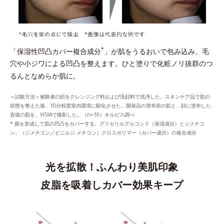
*
「保湿性凹凸カバー複合成分
」が肌をうるおいで包み込み、毛
穴や小ジワによる凹凸を整えます。ひと塗りで化粧ノリ抜群のつ
るんとなめらか肌に。
＜試験方法＞被験者の顔をクレンジング料および洗顔料で洗浄した。スキンケア品で肌の
状態を整えた後、10分程度室内環境に馴化させた。開発品の塗布前の肌と、顔に塗布した
直後の肌を、VISIAで撮影した。（n=10）オルビス調べ
* 膜を形成して肌の凹凸をカバーする、グリセリルグルコシド（保湿成分）とジメチコ
ン、（ジメチコン／ビニルジ メチコン）クロスポリマー（カバー成分）の複合成分
光を拡散！ふんわり美肌印象
皮脂を吸着しカバー効果キープ