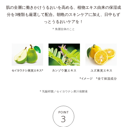
肌の全層に働きかけうるおいを高める、植物エキス由来の保湿成
分を3種類も厳選して配合。
朝晩のスキンケアに加え、日中もず
っとうるおいケアを！
* 角層全体のこと
* 乳酸桿菌／セイヨウナシ果汁発酵液
POINT
3