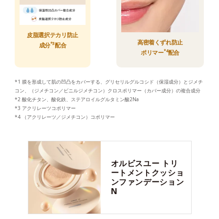
皮脂選択テカリ防止
高密着くずれ防止
*3
成分
配合
*4
ポリマー
配合
*1 膜を形成して肌の凹凸をカバーする、グリセリルグルコシド（保湿成分）とジメチ
コン、（ジメチコン／ビニルジメチコン）クロスポリマー（カバー成分）の複合成分
*2 酸化チタン、酸化鉄、ステアロイルグルタミン酸2Na
*3 アクリレーツコポリマー
*4 （アクリレーツ／ジメチコン）コポリマー
オルビスユー
トリ
ートメントクッショ
ンファンデーション
N