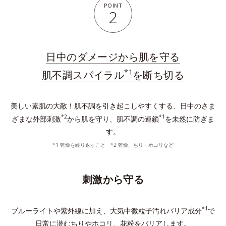
POINT
2
日中のダメージから肌を守る
*1
肌不調スパイラル
を断ち切る
美しい素肌の大敵！肌不調を引き起こしやすくする、日中のさま
*2
*1
ざまな外部刺激
から肌を守り、肌不調の連鎖
を未然に防ぎま
す。
*1 乾燥を繰り返すこと *2 乾燥、ちり・ホコリなど
刺激から守る
*1
ブルーライトや紫外線に加え、大気中微粒子汚れバリア成分
で
日常に潜むちりやホコリ、花粉をバリアします。