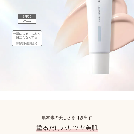
SPF50
PA+++
乾燥による小じわを
目立たなくする
効能評価試験済
肌本来の美しさを引き出す
塗るだけハリツヤ美肌