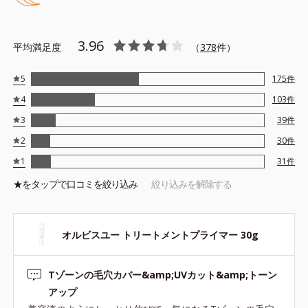
テカリの主成分を選択的に吸収し、うるおいはしっかり残すこと
でカバー力を保ちます。
3.96
平均満足度
（
378
件）
*1 メイク効果による
5
175
件
*2 角層の範囲内
4
103
件
*3 スキンプロテクト※複合成分配合＝肌を保護し、乾燥を防ぐ
複合成分 ※ ビルベリー葉エキス、タベブイアインペチギノサ
3
39
件
樹皮エキス
2
30
件
*4 グリセリルグルコシド（保湿成分）、（ジメチコン／ビニル
1
31
件
ジメチコン）クロスポリマー、ジメチコン（カバー成分）
★を
タップ
で口コミを絞り込み
絞り込みを解除する
*5 アクリレーツコポリマー
オルビスユー トリートメントプライマー 30g
●無香料 ●酸化しやすい油分不使用 ●紫外線吸収剤不使用 ●パラベ
Tゾーンの毛穴カバー&amp;UVカット&amp;トーン
ンフリー
●SPF50・PA+++
アップ
●セイヨウナシ果汁エキス*1＝保湿成分 ●カンゾウ葉エキス＝保湿