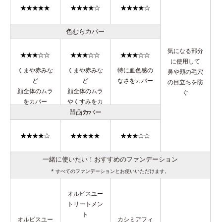
色むらカバー
気になる部分
に使用して
くまや赤みな
くまや赤みな
特に血色感の
鼻や頬の毛穴
ど
ど
なさをカバー
の目立ちを防
顔全体のムラ
顔全体のムラ
ぐ
をカバー
やくすみをカ
凹凸カバー
バー
一緒に使いたい！おすすめのファンデーション
* すべてのファンデーションとお使いいただけます。
オルビスユー
トリートメン
ト
オルビスユー
カシミアフィ