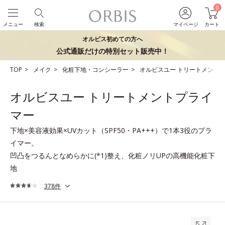
0
メニュー
検索
マイページ
カート
オルビス初めての方へ
公式通販だけの特別セット販売中！
TOP
メイク
化粧下地・コンシーラー
オルビスユー トリートメント
オルビスユー トリートメントプライ
マー
下地×美容液効果×UVカット（SPF50・PA+++）で1本3役のプラ
イマー。
凹凸をつるんとなめらかに(*1)整え、化粧ノリUPの高機能化粧下
地
378件