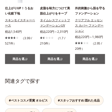
仕上がりUP！うるお
皮脂を味方につけて美
外的刺激から肌を守る
い化粧下地
肌仕上がりをキープ
ファンデーション
スキンモイスチャーベ
タイムレスフィットフ
クリアフル エッセン
ース
ァンデーションUV
ス カバー ファンデー
ション
税込1,540円
税込220円～2,310円
税込220円～1,980円
（3.99 /
（1.7 /
527件）
210件）
（2.95 /
1
20件）
商品を選ぶ
商品を選ぶ
商品を選ぶ
関連タグで探す
#ベストコスメ受賞 オルビス
#スタッフおすすめ 隠れた名品