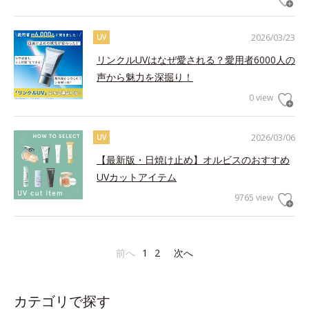
2026/03/23
UV
リンクルUVはなぜ愛される？愛用者6000人の
声から魅力を深掘り！
0 view
2026/03/06
UV
【最新版・日焼け止め】オルビスのおすすめ
UVカットアイテム
9765 view
前へ
1
2
次へ
カテゴリで探す