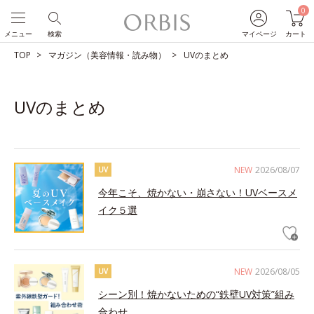
0
メニュー
検索
マイページ
カート
TOP
マガジン（美容情報・読み物）
UVのまとめ
UVのまとめ
NEW
2026/08/07
UV
今年こそ、焼かない・崩さない！UVベースメ
イク５選
NEW
2026/08/05
UV
シーン別！焼かないための“鉄壁UV対策”組み
合わせ