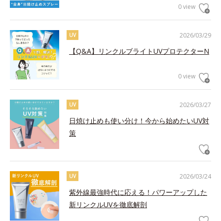
0 view
2026/03/29
UV
【Q&A】リンクルブライトUVプロテクターN
0 view
2026/03/27
UV
日焼け止めも使い分け！今から始めたいUV対
策
2026/03/24
UV
紫外線最強時代に応える！パワーアップした
新リンクルUVを徹底解剖