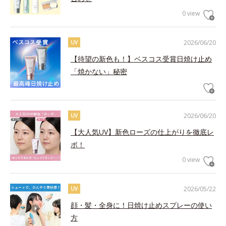
0 view
2026/06/20
UV
【待望の新色も！】ベスコス受賞日焼け止め
「焼かない」秘密
2026/06/20
UV
【大人気UV】新色ローズの仕上がりを徹底レ
ポ！
0 view
2026/05/22
UV
顔・髪・全身に！日焼け止めスプレーの使い
方