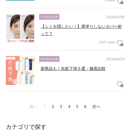
0 view
2026/05/09
ベースメイク
【シミを隠したい！】厚塗りしないカバー術
って？
2267 view
2026/04/24
ベースメイク
新商品も！化粧下地５選・徹底比較
前へ
1
2
3
4
5
6
次へ
カテゴリで探す