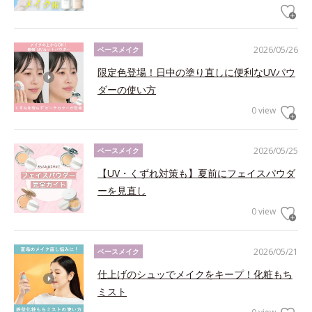
2026/05/26
ベースメイク
限定色登場！日中の塗り直しに便利なUVパウ
ダーの使い方
0 view
2026/05/25
ベースメイク
【UV・くずれ対策も】夏前にフェイスパウダ
ーを見直し
0 view
2026/05/21
ベースメイク
仕上げのシュッでメイクをキープ！化粧もち
ミスト