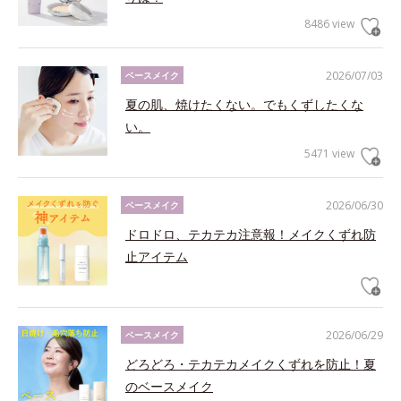
8486 view
2026/07/03
ベースメイク
夏の肌、焼けたくない。でもくずしたくな
い。
5471 view
2026/06/30
ベースメイク
ドロドロ、テカテカ注意報！メイクくずれ防
止アイテム
2026/06/29
ベースメイク
どろどろ・テカテカメイクくずれを防止！夏
のベースメイク