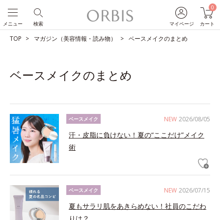
0
メニュー
検索
マイページ
カート
TOP
マガジン（美容情報・読み物）
ベースメイクのまとめ
ベースメイクのまとめ
NEW
2026/08/05
ベースメイク
汗・皮脂に負けない！夏の“ここだけ”メイク
術
NEW
2026/07/15
ベースメイク
夏もサラリ肌をあきらめない！社員のこだわ
りは？