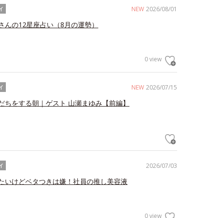
NEW
2026/08/01
イ
さんの12星座占い（8月の運勢）
0 view
NEW
2026/07/15
イ
だちをする朝｜ゲスト 山瀬まゆみ【前編】
2026/07/03
イ
たいけどベタつきは嫌！社員の推し美容液
0 view