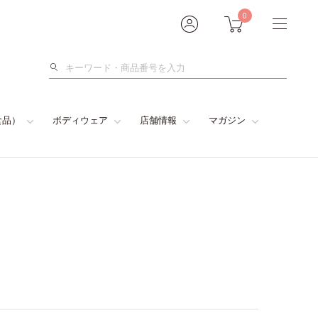
0
検
索
食品）
ボディウェア
店舗情報
マガジン