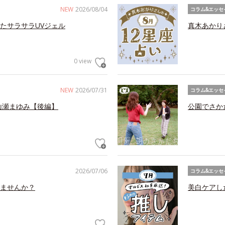
NEW
2026/08/04
コラム&エッセ
たサラサラUVジェル
真木あかり
0 view
NEW
2026/07/31
コラム&エッセ
山瀬まゆみ【後編】
公園でさか
2026/07/06
コラム&エッセ
ませんか？
美白ケアし