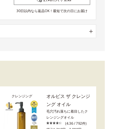
30日以内なら返品OK！最短で次の日にお届け
オルビス ザ クレンジ
クレンジング
ング オイル
毛穴汚れ落ちに着目したク
レンジングオイル
(4.36 / 792件)