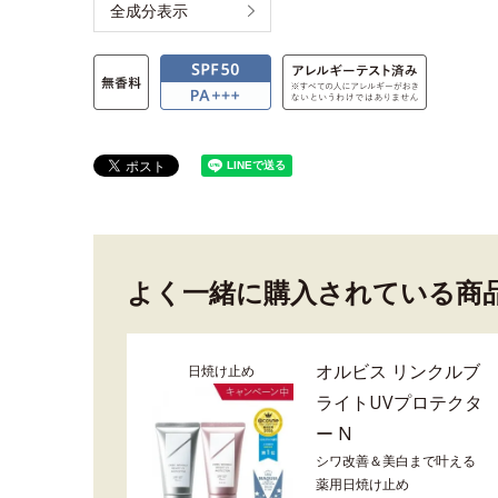
全成分表示
よく一緒に購入されている商
オルビス リンクルブ
日焼け止め
ライトUVプロテクタ
ー N
シワ改善＆美白まで叶える
薬用日焼け止め