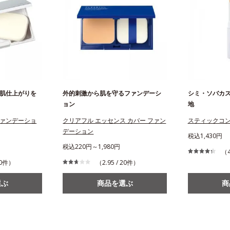
肌仕上がりを
外的刺激から肌を守るファンデーシ
シミ・ソバカ
ョン
地
ァンデーショ
クリアフル エッセンス カバー ファン
スティックコ
デーション
税込1,430円
税込220円～1,980円
（4
210件）
（2.95 / 20件）
選ぶ
商品を選ぶ
商