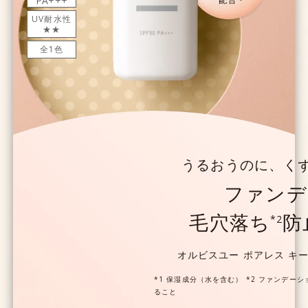
PA+++
UV耐水性
★★
全1色
うるおうのに、く
ファンデ
毛穴落ち
防
*2
オルビスユー ポアレス キ
*1 保湿成分（水を含む） *2 ファンデー
ること