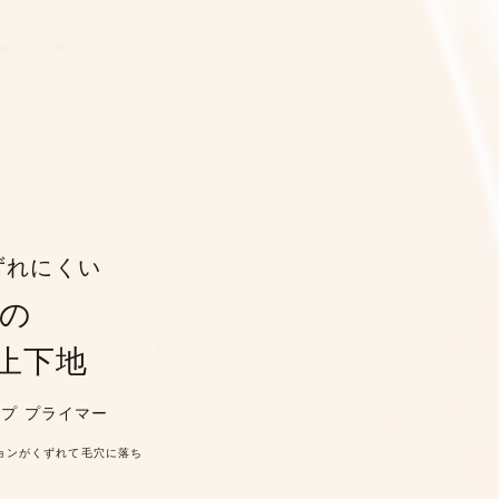
ずれにくい
の
止下地
ープ プライマー
ションがくずれて毛穴に落ち