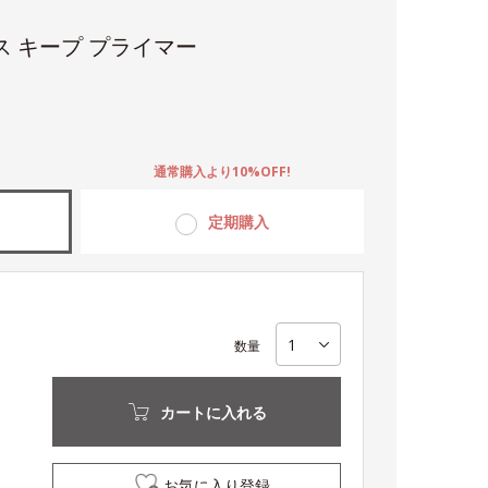
ス キープ プライマー
。
通常購入より10%OFF!
定期購入
数量
カートに入れる
お気に入り登録