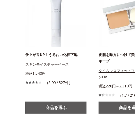
仕上がりUP！うるおい化粧下地
皮脂を味方につけて美
キープ
スキンモイスチャーベース
タイムレスフィットフ
税込1,540円
ンUV
（3.99 / 527件）
税込220円～2,310円
（1.7 / 
商品を選ぶ
商品を