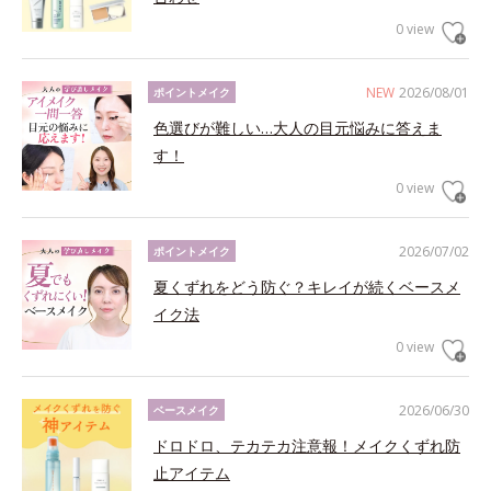
0 view
NEW
2026/08/01
ポイントメイク
色選びが難しい…大人の目元悩みに答えま
す！
0 view
2026/07/02
ポイントメイク
夏くずれをどう防ぐ？キレイが続くベースメ
イク法
0 view
2026/06/30
ベースメイク
ドロドロ、テカテカ注意報！メイクくずれ防
止アイテム