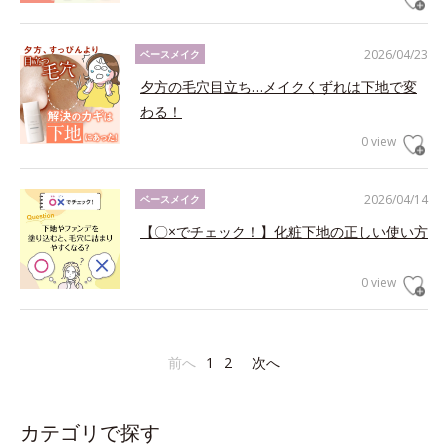
2026/04/23
ベースメイク
夕方の毛穴目立ち…メイクくずれは下地で変
わる！
0 view
2026/04/14
ベースメイク
【〇×でチェック！】化粧下地の正しい使い方
0 view
前へ
1
2
次へ
カテゴリで探す