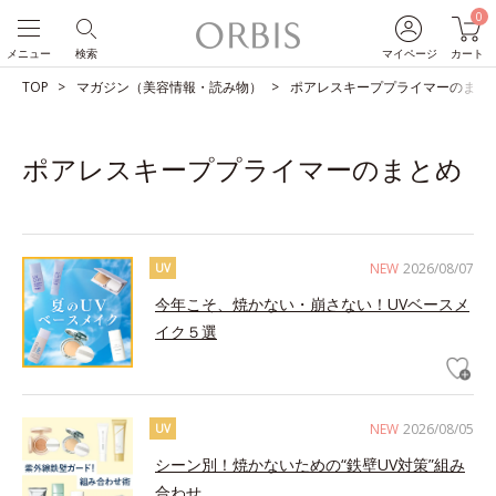
0
メニュー
検索
マイページ
カート
TOP
マガジン（美容情報・読み物）
ポアレスキーププライマーのまと
ポアレスキーププライマーのまとめ
NEW
2026/08/07
UV
今年こそ、焼かない・崩さない！UVベースメ
イク５選
NEW
2026/08/05
UV
シーン別！焼かないための“鉄壁UV対策”組み
合わせ