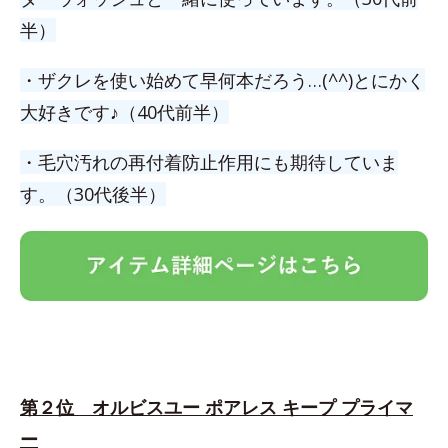
半）
・ザクレを使い始めて早何本だろう…(^^)とにかく
大好きです♪（40代前半）
・毛穴汚れの再付着防止作用にも期待していま
す。（30代後半）
第２位 オルビスユー ポアレス キープ プライマ
ー