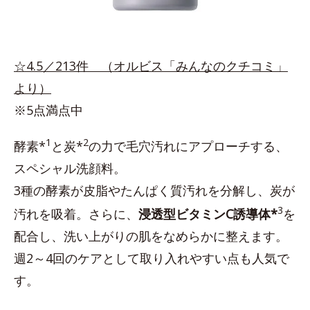
☆4.5／213件 （オルビス「みんなのクチコミ」
より）
※5点満点中
1
2
酵素*
と炭*
の力で毛穴汚れにアプローチする、
スペシャル洗顔料。
3種の酵素が皮脂やたんぱく質汚れを分解し、炭が
3
汚れを吸着。さらに、
浸透型ビタミンC誘導体*
を
配合し、洗い上がりの肌をなめらかに整えます。
週2～4回のケアとして取り入れやすい点も人気で
す。