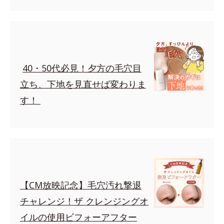
40・50代必見！夕方の毛穴目
立ち、下地を見直せば変わりま
す！
【CM放映記念】毛穴汚れ撃退
チャレンジ！ザ クレンジングオ
イルの使用ビフォーアフター