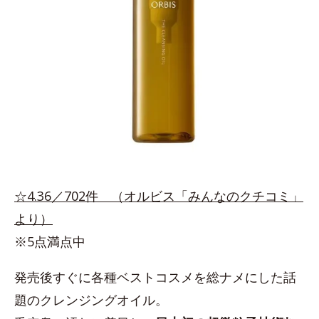
☆4.36／702件 （オルビス「みんなのクチコミ」
より）
※5点満点中
発売後すぐに各種ベストコスメを総ナメにした話
題のクレンジングオイル。