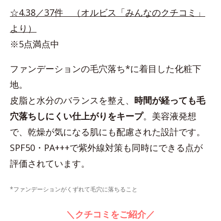
☆4.38／37件 （オルビス「みんなのクチコミ」
より）
※5点満点中
ファンデーションの毛穴落ち*に着目した化粧下
地。
皮脂と水分のバランスを整え、
時間が経っても毛
穴落ちしにくい仕上がりをキープ
。美容液発想
で、乾燥が気になる肌にも配慮された設計です。
SPF50・PA+++で紫外線対策も同時にできる点が
評価されています。
*ファンデーションがくずれて毛穴に落ちること
＼クチコミをご紹介／