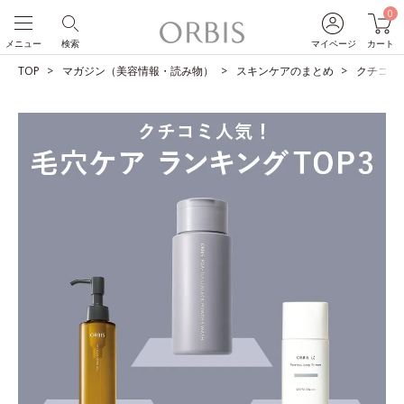
0
メニュー
検索
マイページ
カート
TOP
マガジン（美容情報・読み物）
スキンケアのまとめ
クチコミ