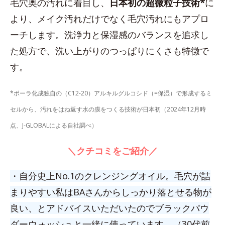
毛穴奥の汚れに着目し、
日本初の超微粒子技術*
に
より、メイク汚れだけでなく毛穴汚れにもアプロ
ーチします。洗浄力と保湿感のバランスを追求し
た処方で、洗い上がりのつっぱりにくさも特徴で
す。
*ポーラ化成独自の（C12-20）アルキルグルコシド（=保湿）で形成するミ
セルから、汚れをはね返す水の膜をつくる技術が日本初（2024年12月時
点、J-GLOBALによる自社調べ）
＼クチコミをご紹介／
・自分史上No.1のクレンジングオイル。毛穴が詰
まりやすい私はBAさんからしっかり落とせる物が
良い、とアドバイスいただいたのでブラックパウ
ダーウォッシュと一緒に使っています。（30代前