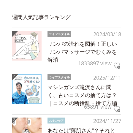
週間人気記事ランキング
2024/03/18
ライフスタイル
リンパの流れを図解！正しい
リンパマッサージでむくみを
解消
1833897 view
2025/12/11
ライフスタイル
マシンガンズ滝沢さんに聞
く、古いコスメの捨て方は？
｜コスメの断捨離・捨て方編
65891 view
2024/11/27
スキンケア
あなたは“薄肌さん”？それと