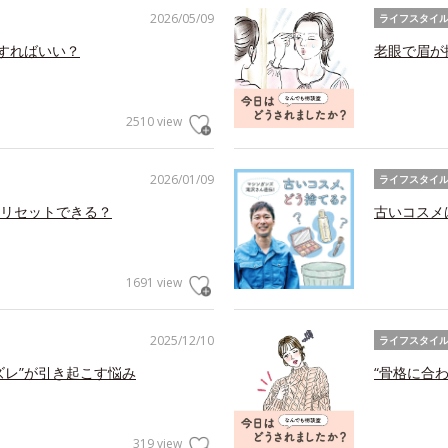
2026/05/09
ライフスタイ
アすればいい？
老眼で眉が
2510 view
2026/01/09
ライフスタイ
リセットできる？
古いコスメ
1691 view
2025/12/10
ライフスタイ
ズレ”が引き起こす悩み
“骨格に合
319 view