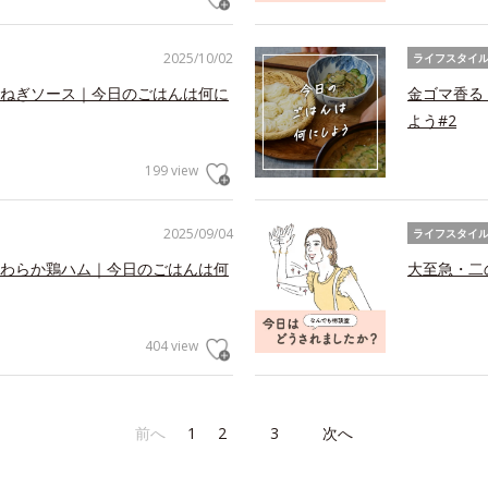
2025/10/02
ライフスタイ
ねぎソース｜今日のごはんは何に
金ゴマ香る
よう#2
199 view
2025/09/04
ライフスタイ
わらか鶏ハム｜今日のごはんは何
大至急・二
404 view
前へ
1
2
3
次へ