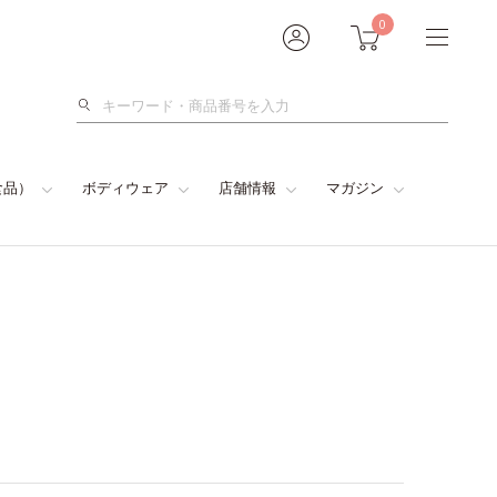
0
検
索
食品）
ボディウェア
店舗情報
マガジン