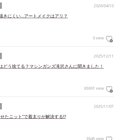
2026/04/10
ル
描きにくい…アートメイクはアリ？
0 view
2025/12/11
ル
はどう捨てる？マシンガンズ滝沢さんに聞きました！
65891 view
2025/11/07
ル
わせたニット”で着太りが解決する!?
3645 view