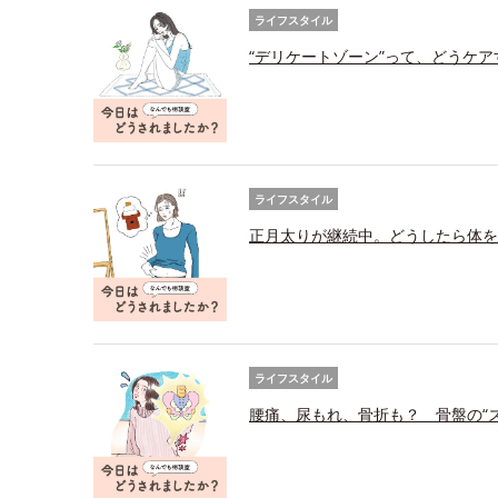
ライフスタイル
“デリケートゾーン”って、どうケ
ライフスタイル
正月太りが継続中。どうしたら体を
ライフスタイル
腰痛、尿もれ、骨折も？ 骨盤の“