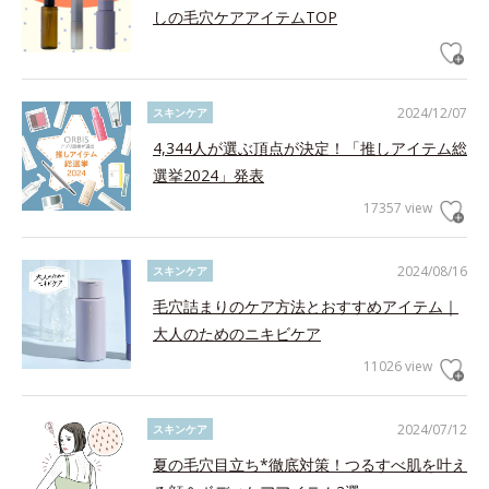
しの毛穴ケアアイテムTOP
2024/12/07
スキンケア
4,344人が選ぶ頂点が決定！「推しアイテム総
選挙2024」発表
17357 view
2024/08/16
スキンケア
毛穴詰まりのケア方法とおすすめアイテム｜
大人のためのニキビケア
11026 view
2024/07/12
スキンケア
夏の毛穴目立ち*徹底対策！つるすべ肌を叶え