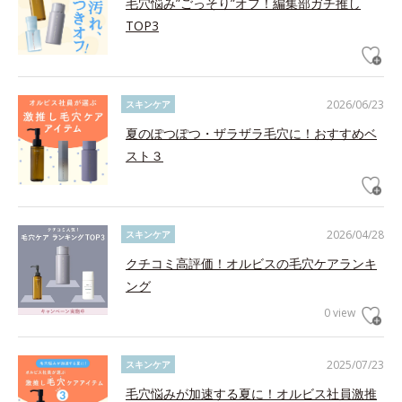
毛穴悩み”ごっそり”オフ！編集部ガチ推し
TOP3
2026/06/23
スキンケア
夏のぽつぽつ・ザラザラ毛穴に！おすすめベ
スト３
2026/04/28
スキンケア
クチコミ高評価！オルビスの毛穴ケアランキ
ング
0 view
2025/07/23
スキンケア
毛穴悩みが加速する夏に！オルビス社員激推