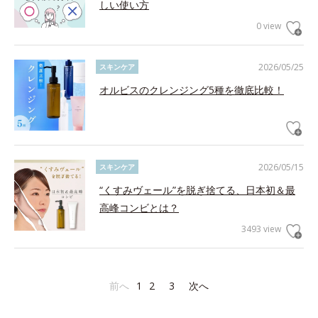
しい使い方
0 view
2026/05/25
スキンケア
オルビスのクレンジング5種を徹底比較！
2026/05/15
スキンケア
“くすみヴェール”を脱ぎ捨てる、日本初＆最
高峰コンビとは？
3493 view
前へ
1
2
3
次へ