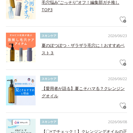
毛穴悩み”ごっそり”オフ！編集部ガチ推し
TOP3
2026/06/23
スキンケア
夏のぽつぽつ・ザラザラ毛穴に！おすすめベ
スト３
2026/06/22
スキンケア
【愛用者が語る】夏こそハマる？クレンジン
グオイル
2026/06/08
スキンケア
【〇×でチェック！】クレンジングオイルの正