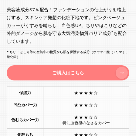
美容液成分87％配合！ファンデーションの仕上がりを格上
げする、スキンケア発想の化粧下地です。ピンクベージュ
カラーがくすみを晴らし、血色感UP。ちりやほこりなどの
*
外的ダメージから肌を守る大気汚染物質バリア成分
も配合
しています。
* ちり・ほこり等の空気中の物質から肌を保護する成分（ホウケイ酸（Ca,Na）、
酸化銀）
ご購入はこちら
保湿力
★★★★☆
凹凸カバー力
★★★☆☆
★★★☆☆
色むらカバー力
特に血色感のなさをカバー
化粧もち
★★★☆☆