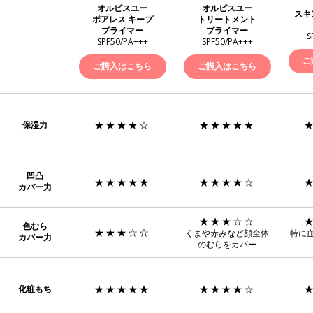
オルビスユー
オルビスユー
スキ
ポアレス キープ
トリートメント
プライマー
プライマー
S
SPF50/PA+++
SPF50/PA+++
ご
ご購入はこちら
ご購入はこちら
★★★★☆
★★★★★
保湿力
凹凸
★★★★★
★★★★☆
カバー力
★★★☆☆
色むら
★★★☆☆
くまや赤みなど顔全体
特に
カバー力
のむらをカバー
★★★★★
★★★★☆
化粧もち