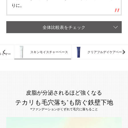
りに。
全体比較表をチェック
スキンモイスチャーベース
クリアフルデイケアベース
ライマー
皮脂が分泌されるほど強くなる
テカリも毛穴落ち
も防ぐ鉄壁下地
*
*ファンデーションがくずれて毛穴に落ちること