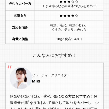
★★★☆☆
色むらカバー力
くまや赤みなど顔全体のむらをカバー
化粧もち
★★★★☆
乾燥、毛穴、乾燥小じわ、
対応お悩み
くすみ、テカリ、色むら
容量／価格
30g／税込1,760円
こんな人におすすめ！
ビューティークリエイター
MIKI
乾燥や乾燥小じわ、毛穴が気になる方におすすめ！保
*
湿成分が肌
をうるおいで満たして凹凸をカバーし、つ
るんとしたハリ肌に仕上げます。なめらかに伸び広が