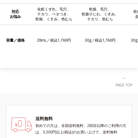
化粧くずれ、毛穴、
乾燥、毛穴、
対応
乾
テカリ、ベタつき、
乾燥小じわ、くすみ、
お悩み
乾燥、くすみ、色むら
テカリ、色むら
容量／価格
28mL／税込1,760円
30g／税込1,760円
30
送料無料
初めての方は、全国送料無料、2回目以降のご利用の方
は、3,300円以上(税込)のお買い上げで、送料無料