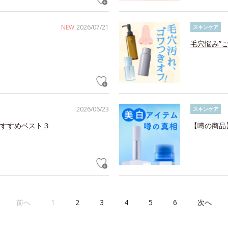
NEW
2026/07/21
スキンケア
毛穴悩み”
2026/06/23
スキンケア
すすめベスト３
【噂の商品
前へ
1
2
3
4
5
6
次へ