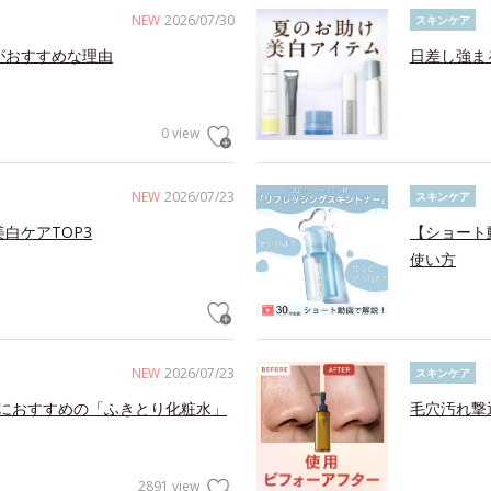
NEW
2026/07/30
スキンケア
がおすすめな理由
日差し強ま
0 view
NEW
2026/07/23
スキンケア
白ケアTOP3
【ショート
使い方
NEW
2026/07/23
スキンケア
におすすめの「ふきとり化粧水」
毛穴汚れ撃
2891 view