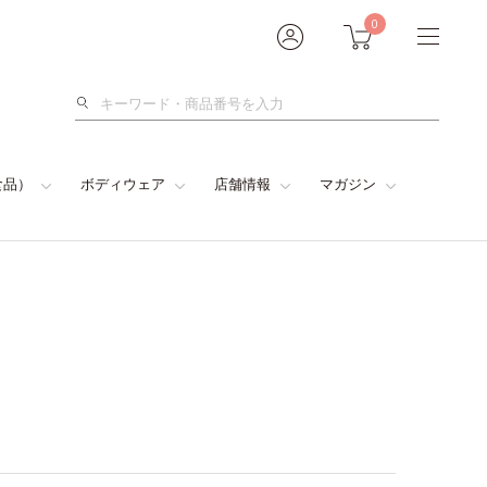
0
検
索
食品）
ボディウェア
店舗情報
マガジン