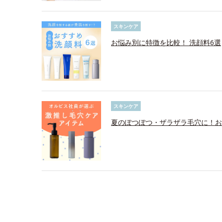
スキンケア
お悩み別に特徴を比較！ 洗顔料6選
スキンケア
夏のぽつぽつ・ザラザラ毛穴に！お