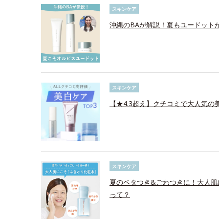
スキンケア
沖縄のBAが解説！夏もユードット
スキンケア
【★4.3超え】クチコミで大人気の美
スキンケア
夏のベタつき&ごわつきに！大人肌
って？