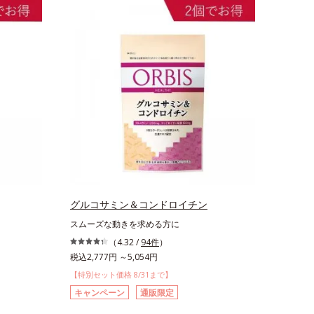
グルコサミン＆コンドロイチン
スムーズな動きを求める方に
（4.32 /
94件
）
税込2,777円 ～5,054円
【特別セット価格 8/31まで】
キャンペーン
通販限定