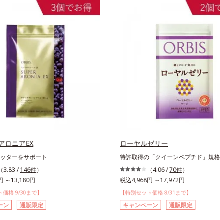
アロニアEX
ローヤルゼリー
ッターをサポート
特許取得の「クイーンペプチド」規格
（3.83 /
146件
）
（4.06 /
70件
）
円 ～13,180円
税込4,968円 ～17,972円
価格 9/30まで】
【特別セット価格 8/31まで】
ーン
通販限定
キャンペーン
通販限定