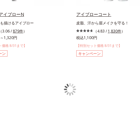
アイブローN
アイブローコート
も描けるアイブロー
皮脂、汗から眉メイクを守る！
（3.06 /
879件
）
（4.83 /
1,830件
）
～1,320円
税込1,100円
価格 8/31まで】
【特別セット価格 8/31まで】
ーン
キャンペーン