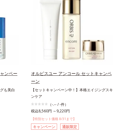
キャンペー
オルビスユー アンコール セットキャンペ
ーン
グも美白
【セットキャンペーン中！】本格エイジングスキ
ンケア
（-.-- / -件）
税込8,560円 ～9,220円
【特別セット価格 8/31まで】
キャンペーン
通販限定