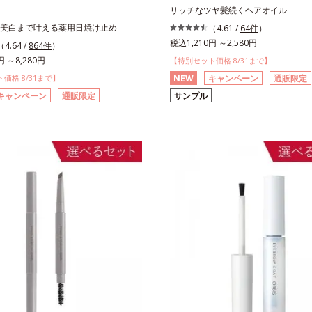
リッチなツヤ髪続くヘアオイル
美白まで叶える薬用日焼け止め
（4.61 /
64件
）
税込1,210円 ～2,580円
（4.64 /
864件
）
円 ～8,280円
【特別セット価格 8/31まで】
価格 8/31まで】
NEW
キャンペーン
通販限定
キャンペーン
通販限定
サンプル