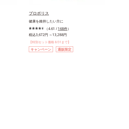
プロポリス
健康を維持したい方に
（4.61 /
168件
）
税込3,672円 ～13,288円
【特別セット価格 8/31まで】
キャンペーン
通販限定