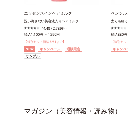
エッセンスインヘアミルク
ペンシル
洗い流さない美容液入りヘアミルク
太くも細く
（4.48 /
2,789件
）
税込1,100円 ～4,590円
税込880円 
【特別セット価格 8/31まで】
【特別セット
NEW
キャンペーン
通販限定
キャンペ
サンプル
マガジン（美容情報・読み物）