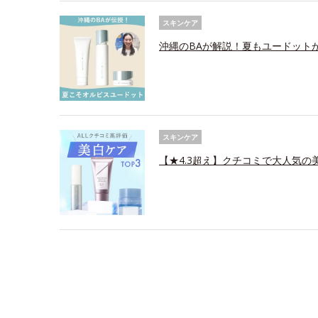
スキンケア
沖縄のBAが解説！夏もユードット
スキンケア
【★4.3超え】クチコミで大人気の美