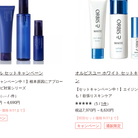
ル セットキャンペーン
オルビスユー ホワイト セット
ン
ャンペーン中！】根本原因にアプロー
ビ対策シリーズ
【セットキャンペーン中！】エイジン
も！欲張りスキンケア
（-.-- / -件）
円 ～4,690円
（5 /
1件
）
税込7,970円 ～8,630円
価格 8/31まで】
ーン
【特別セット価格 8/31まで】
キャンペーン
通販限定