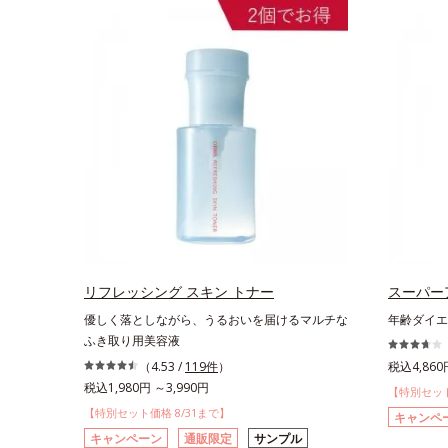
リフレッシング スキン トナー
スーパー
優しく落としながら、うるおいを届けるマルチな
年齢ダイエ
ふき取り用美容液
（4.53 /
119件
）
税込4,860
税込1,980円 ～3,990円
【特別セット
【特別セット価格 8/31まで】
キャンペ
キャンペーン
通販限定
サンプル