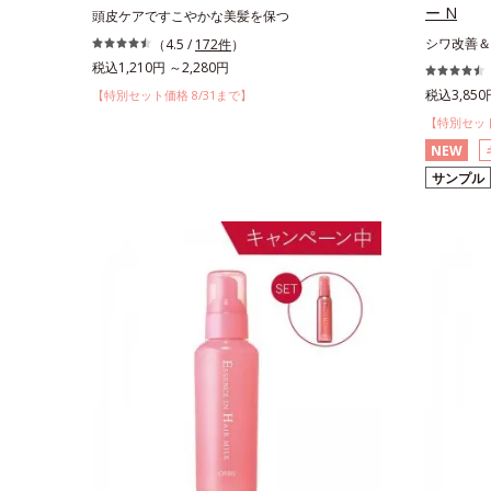
ー N
頭皮ケアですこやかな美髪を保つ
シワ改善＆
（4.5 /
172件
）
税込1,210円 ～2,280円
税込3,850
【特別セット価格 8/31まで】
【特別セット
NEW
サンプル