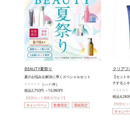
BEAUTY夏祭り
クリアフ
夏のお悩みを解決に導くスペシャルセット
【セットキ
チするニキ
（-.-- / -件）
税込2,750円 ～16,980円
税込4,280
【特別セット価格 8/10まで】
【特別セット
キャンペーン
数量限定
通販限定
キャンペ