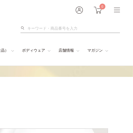
0
検
索
食品）
ボディウェア
店舗情報
マガジン