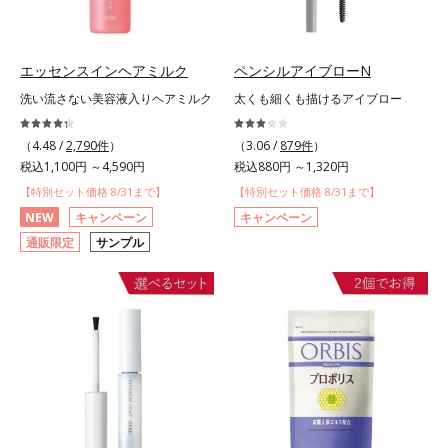
エッセンスインヘアミルク
ペンシルアイブローN
洗い流さない美容液入りヘアミルク
太くも細くも描けるアイブロー
（4.48 /
2,790件
）
（3.06 /
879件
）
税込1,100円 ～4,590円
税込880円 ～1,320円
【特別セット価格 8/31まで】
【特別セット価格 8/31まで】
NEW
キャンペーン
キャンペーン
通販限定
サンプル