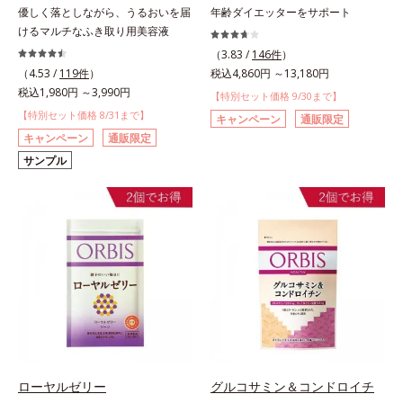
優しく落としながら、うるおいを届
年齢ダイエッターをサポート
けるマルチなふき取り用美容液
（3.83 /
146件
）
（4.53 /
119件
）
税込4,860円 ～13,180円
税込1,980円 ～3,990円
【特別セット価格 9/30まで】
【特別セット価格 8/31まで】
キャンペーン
通販限定
キャンペーン
通販限定
サンプル
ローヤルゼリー
グルコサミン＆コンドロイチ