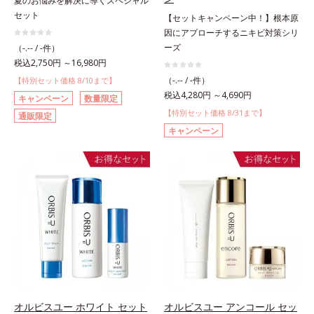
夏のお悩みを解決に導くスペシャル
セット
【セットキャンペーン中！】根本原
因にアプローチするニキビ対策シリ
ーズ
（-.-- / -件）
税込2,750円 ～16,980円
（-.-- / -件）
【特別セット価格 8/10まで】
税込4,280円 ～4,690円
キャンペーン
数量限定
【特別セット価格 8/31まで】
通販限定
キャンペーン
オルビスユー ホワイト セット
オルビスユー アンコール セッ