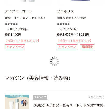
アイブローコート
プロポリス
皮脂、汗から眉メイクを守る！
健康を維持したい方に
（4.83 /
1,830件
）
（4.61 /
168件
）
税込1,100円
税込3,672円 ～13,288円
【特別セット価格 8/31まで】
【特別セット価格 8/31まで】
キャンペーン
キャンペーン
通販限定
マガジン（美容情報・読み物）
2026/07/30
スキンケア
沖縄のBAが解説！夏もユードットがおすすめ