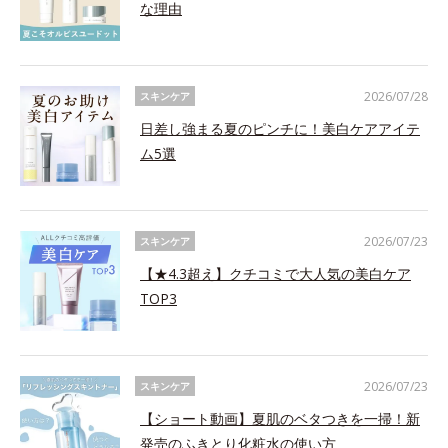
な理由
2026/07/28
スキンケア
日差し強まる夏のピンチに！美白ケアアイテ
ム5選
2026/07/23
スキンケア
【★4.3超え】クチコミで大人気の美白ケア
TOP3
2026/07/23
スキンケア
【ショート動画】夏肌のベタつきを一掃！新
発売のふきとり化粧水の使い方