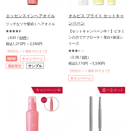
エッセンスインヘアオイル
オルビス ブライト セットキャ
ンペーン
リッチなツヤ髪続くヘアオイル
【セットキャンペーン中！】ビタミ
ンの力でアプローチ！美白×保湿シ
（4.61 /
64件
）
リーズ
税込1,210円 ～2,580円
【特別セット価格 8/31まで】
（3.38 /
8件
）
NEW
キャンペーン
税込5,170円 ～5,590円
通販限定
サンプル
【特別セット価格 8/31まで】
キャンペーン