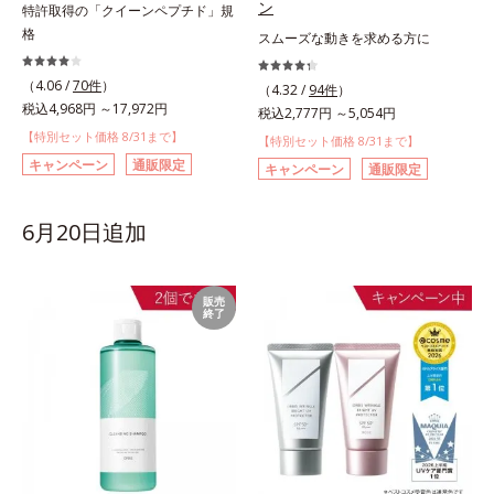
ン
特許取得の「クイーンペプチド」規
格
スムーズな動きを求める方に
（4.06 /
70件
）
（4.32 /
94件
）
税込4,968円 ～17,972円
税込2,777円 ～5,054円
【特別セット価格 8/31まで】
【特別セット価格 8/31まで】
キャンペーン
通販限定
キャンペーン
通販限定
6月20日追加
販売
終了