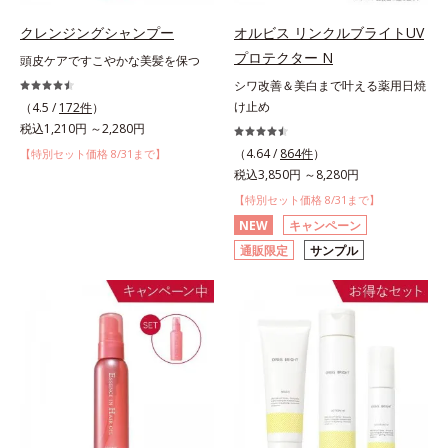
クレンジングシャンプー
オルビス リンクルブライトUV
プロテクター N
頭皮ケアですこやかな美髪を保つ
シワ改善＆美白まで叶える薬用日焼
け止め
（4.5 /
172件
）
税込1,210円 ～2,280円
（4.64 /
864件
）
【特別セット価格 8/31まで】
税込3,850円 ～8,280円
【特別セット価格 8/31まで】
NEW
キャンペーン
通販限定
サンプル