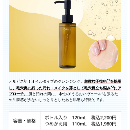
*1
オルビス初！オイルタイプのクレンジング。
超微粒子技術
を採用
*2
し、毛穴奥に残った汚れ・メイクを落として毛穴目立ち悩み
にア
プローチ。
肌と汚れの間に、水性の”うるおいヴェール”を張るた
め油膜感が少ないしっとりとしたあと肌感も特徴的です。