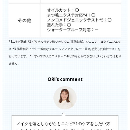
*1ニキビ防止 *2 グリチルリチン酸ジカリウム(甘草由来)、シコニン、ヨクイニンエキ
ス *3 肌荒れ防止 *4 一般的なグルー(シアノアクリレート系)を想定した自社テストを
行っています。 *5 すべての人にコメド＝ニキビのもとができないというわけではあり
ません。
ORI’s comment
メイクを落としながらもニキビ*1のケアをしたい方