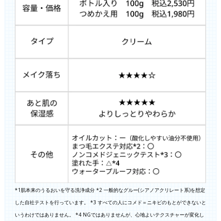
*1肌本来のうるおいを守る洗浄成分 *2 一般的なグルー(シアノアクリレート系)を想定
した自社テストを行っています。 *3 すべての人にコメド＝ニキビのもとができないと
いうわけではありません。 *4 NGではありませんが、心地よいテクスチャーが変化し