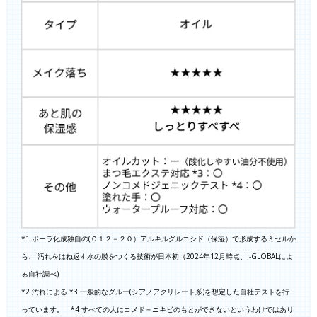
*1 ポーラ化成独自の(Ｃ１２－２０）アルキルグルコシド（保湿）で形成するミセルか
ら、 汚れをはね返す水の膜をつくる技術が日本初（2024年12月時点、J-GLOBALによ
る自社調べ)
*2 汚れによる *3 一般的なグルー(シアノアクリレート系)を想定した自社テストを行
っています。 *4 すべての人にコメド＝ニキビのもとができないというわけではあり