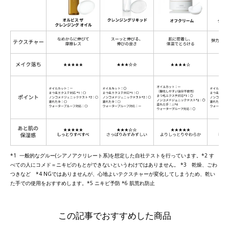
*1 一般的なグルー(シアノアクリレート系)を想定した自社テストを行っています。*2 す
べての人にコメド＝ニキビのもとができないというわけではありません。 *3 乾燥、ごわ
つきなど *4 NGではありませんが、心地よいテクスチャーが変化してしまうため、乾い
た手での使用をおすすめします。*5 ニキビ予防 *6 肌荒れ防止
この記事でおすすめした商品