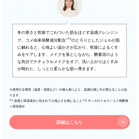
冬の寒さと乾燥でごわついた肌をほぐす温感クレンジン
>*2
グ。コメ由来発酵成分配合
のとろりとしたジェルが肌
に触れると、心地よい温かさが広がり、乾燥によるくす
みをケアします。メイクを落としながら、酵素浴のよう
な気分でナチュラルメイクをオフ。洗い上がりはくすみ
が晴れた、しっとり柔らかな肌へ導きます。
※使用する環境（温度・湿度など）や個人差により、温感の感じ方が異なることがあ
ります。
*1 温感と保湿成分に包まれて心地よさを感じること *2 サッカロミセス／コメ発酵液
＝保湿成分
詳細はこちら