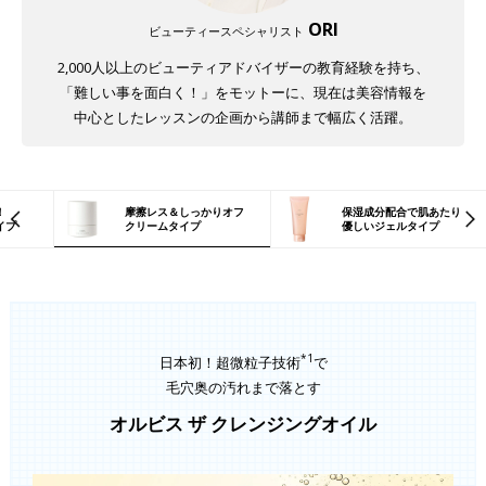
ORI
ビューティースペシャリスト
2,000人以上のビューティアドバイザーの教育経験を持ち、
「難しい事を面白く！」をモットーに、現在は美容情報を
中心としたレッスンの企画から講師まで幅広く活躍。
！
摩擦レス＆しっかりオフ
保湿成分配合で肌あたり
イプ
クリームタイプ
優しいジェルタイプ
*1
日本初！超微粒子技術
で
毛穴奥の汚れまで落とす
オルビス ザ クレンジングオイル