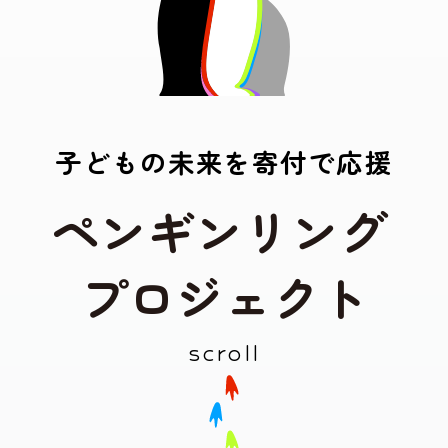
子
ど
も
の
未
来
を
寄
付
で
応
援
ペ
ン
ギ
ン
リ
ン
グ
プ
ロ
ジ
ェ
ク
ト
scroll