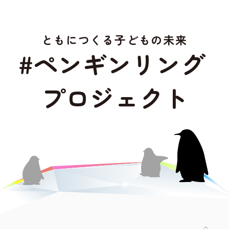
ともにつくる子どもの未来
#
ペ
ン
ギ
ン
リ
ン
グ
プ
ロ
ジ
ェ
ク
ト