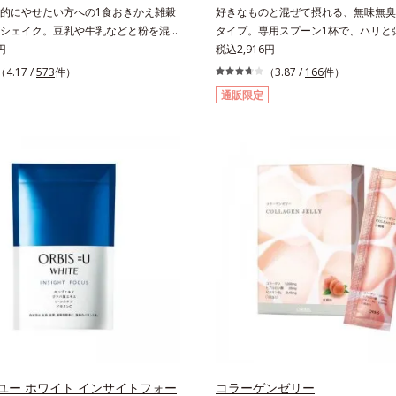
的にやせたい方への1食おきかえ雑穀
好きなものと混ぜて摂れる、無味無臭
シェイク。豆乳や牛乳などと粉を混ぜ
タイプ。専用スプーン1杯で、ハリと
単、1食おきかえ雑穀ダイエットシェ
円
毎日に欠かせない「コラーゲン」5,0
税込2,916円
サクサクッと噛める食感豊かな大豆フ
に摂れる美容パウダーです。無味無臭
（4.17 /
573
件）
（3.87 /
166
件）
噛むことで食欲を満たしてくれます。
料理に影響がなく、冷たい飲み物にも
通販限定
ちが良い食物繊維のグルコマンナンが
るので、毎日簡単にキレイを補給でき
で膨らみ、満足感をアップ。豊富な栄
イを目指すダイエッターを、内側から
ます！黒糖きなこ味（カロリー
l ※1食分・本品粉末のみ）やさしい甘さの
かに香るきなこが溶け合う幸せな味わ
り飲んでも飽きないおいしさです。
ユー ホワイト インサイトフォー
コラーゲンゼリー