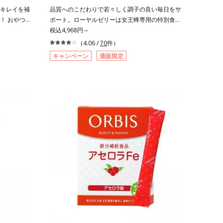
キレイを補
品質へのこだわりで若々しく調子の良い毎日をサ
！ おやつ
ポート。ローヤルゼリーは女王蜂専用の特別食。
ない人気の
人の健康に不可欠な「10種のビタミン」「8種の
税込4,968円～
型ゼリーで
ミネラル」「24種のアミノ酸」など、40種類以
（4.06 /
70
件）
ゲンが1袋
上の栄養素を含有しています。オルビスは、働き
キャンペーン
通販限定
gで約6リッ
蜂の約40倍という長寿を誇る女王蜂のカギとな
ルロン酸
る成分「クイーンペプチド(*)」に着目。成分を
ーゲン特有
損なわない独自製法を採用し、乱れやすい女性の
まるでフル
からだのバランスを内側からサポート。年齢に負
ーです。個
けない、元気あふれる毎日を応援します。* 女王
でもどこで
蜂に分化するために重要なたんぱく質のこと
ジできま
つやデザー
ましょう。
ット中でも安
ージをご覧
ら