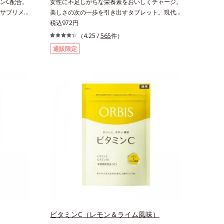
ンC配合。
女性に不足しがちな栄養素をおいしくチャージ。
サプリメン
美しさの次の一歩を引き出すタブレット。現代女
、透明感で
性に不足しがちな栄養素に着目。ぽいっとひと口
税込972円
配合、本来
補いやすい６種類の「キレイの素」、タブレット
（4.25 /
565
件）
です。美容
タイプのサプリメントシリーズです。女性の不足
通販限定
口から摂取
栄養素No.1 鉄分に葉酸をプラス、印象づける晴
排出される
れやかな表情を目指す「鉄＆葉酸」、独自加工の
トを払拭す
ビタミンCでキレイと健康をサポートする「ビタ
ポソームビ
ミンC＆ビタミンB2」、スムーズなリズムづくり
分でできた
で快調を目指す「オリゴ糖＆酵素」、いつだって
を閉じ込め
イキイキ、あなたらしい表情をサポートする「ビ
ビタミンC
タミンB群＆アミノ酸」、スマホ漬けの日々をケ
にじっくり
アしてうるっとクリアな1日のスタートに「ビタ
プラスする
ミンA＆ルテイン」、紫外線を気にかける女性こ
ーチしてい
そ不足しやすい栄養素をチャージして、安定した
中に爽やか
美しさをサポートする「カルシウム＆ビタミン
と摂れま
D」の全６種類。体の中からキレイの土台を整
え、美しさの次の一歩を引き出します。水なしで
OK、持ち歩きやすいパウチタイプなので、いつ
でもどこでも手軽にカリッとチャージ。フルーツ
風味だから、おやつ感覚でおいしく楽しく続けら
ビタミンC（レモン＆ライム風味）
れます。