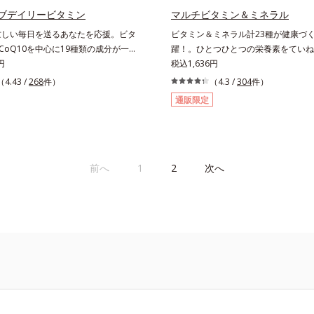
ブデイリービタミン
マルチビタミン＆ミネラル
忙しい毎日を送るあなたを応援。ビタ
ビタミン＆ミネラル計23種が健康づ
、CoQ10を中心に19種類の成分が一度
躍！。ひとつひとつの栄養素をていね
。必要な分だけビタミンAに変換され
円
ビタミン13種類は1/2日分、ミネラル1
税込1,636円
テン、一部にタイムリリース加工を施し
日分をバランス良く配合しました。ビ
（4.43 /
268
件）
（4.3 /
304
件）
C、3種のビタミンEを中心に、注目成
は長くとどまってじっくり働く「タイ
通販限定
ザイムQ10やポリフェノールの一種で
加工」を施し、体内吸収率を上げる黒
種子エキスなども配合しました。成分
も配合。1日4粒で23種類もの栄養素
いに助け合って働く性質があるため、
補えます。 さらに、粒のサイズを小
役割や相性を考え抜き、独自成分ネッ
1粒をコーティングすることにより原
完成。バランスの良い配合でハードな
オイを軽減。飲みやすさにこだわりま
前へ
1
2
次へ
しくサポートします。また、携帯に便
4粒当り55円と、お手ごろ価格なのも
なので、手軽にビタミンを補給できま
す。忙しい人も、食事が不規則になり
も、毎日の元気に自信がもてるサプリ
す。マルチビタミン＆ミネラルで健康
をしっかり守りましょう！