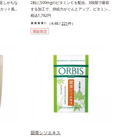
不足しがちな
2粒に500mgのビタミンＣを配合。3段階で吸収
カット風味
する加工で、持続力がぐんとアップ。ビタミン
ルシウムを
C（レモン＆ライム風味）は、栄養機能食品です
税込1,782円
ていくカル
ビタミンCは、皮膚や粘膜の健康維持を助けると
（4.48 /
221
件）
きる、さわ
ともに、抗酸化作用を持つ栄養素です。2粒にレ
通販限定
訂増
モン約25個分（*1）のビタミンCを配合しまし
さんま
た。3段階でゆっくり吸収する加工で、持続力を
た場合。
高めています。程よい酸味で食べやすい、レモン
＆ライム風味です。*1 : 社団法人全国清涼飲料工
業会の取り決めに基づきレモン果実1個（120g）
当り20mgとして可食部換算した場合。
甜茶シソエキス