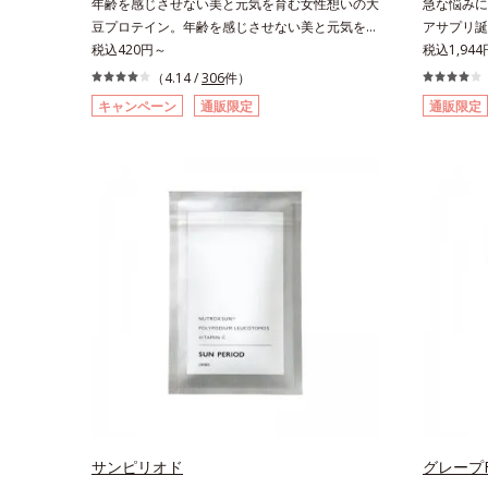
年齢を感じさせない美と元気を育む女性想いの大
急な悩みに
豆プロテイン。年齢を感じさせない美と元気を育
アサプリ誕
む、女性想いの大豆プロテインです。1杯で不足
税込420円～
すべての女
税込1,944
しがちなたんぱく質を補えます。大人女性の食習
オールイン
（4.14 /
306
件）
慣に基づき質と量を考え、更年世代の女性に人気
とB2を配
キャンペーン
通販限定
通販限定
のある脂質が少ないソイプロテイン（大豆由来の
ムリリース
植物性たんぱく質）を採用しました。吸収が穏や
ます。また
かで、腹持ちがいいのもポイントです。体を作る
由来成分と
材料であるたんぱく質12g(*1)をメインに、美を
会に負けな
引き出すコラーゲン5,000mgも配合。さらにリ
社会を生き
ズムを支える鉄分やビタミン6種(*2)、食物繊維
す。
など、女性が不足しがちな栄養素を豊富に含み、
大人女性の健康美を総合的に支えます。甘さ控え
めのカフェオレ味、濃厚な抹茶味の2味展開。プ
ロテイン独特のにおいやクセが少なく、水に溶け
やすいので、手軽においしくたんぱく質を摂れま
す。*1 1杯分（約27g）当り。コラーゲン含む。
*2 ビタミンB1、B2、B6、B12、ナイアシン、パ
ントテン酸各商品の詳しい情報は商品ページをご
覧ください。・BEAUTY夏祭りは、こちら
サンピリオド
グレープF