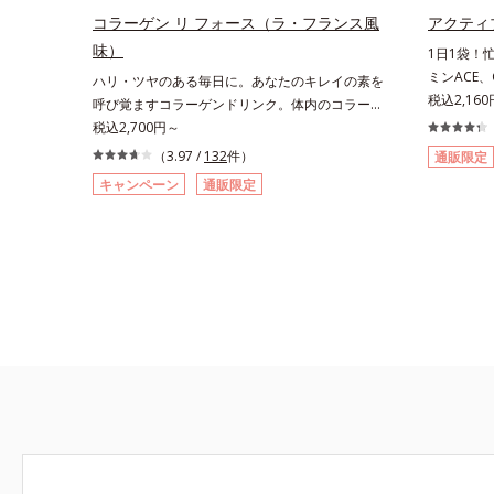
コラーゲン リ フォース（ラ・フランス風
アクティ
味）
1日1袋！
ミンACE
ハリ・ツヤのある毎日に。あなたのキレイの素を
に摂れる！
税込2,160
呼び覚ますコラーゲンドリンク。体内のコラーゲ
るβ-カロ
ンに着目したコラーゲンドリンクです。秘密はレ
税込2,700円～
たビタミン
モンバームエキス。コラーゲンと相性のいい美容
（3.97 /
132
件）
通販限定
分のコエン
素材を配合することで、あなたに眠るキレイの因
キャンペーン
通販限定
あるライチ
子を呼び覚まします。「コラーゲンを摂るだけで
同士は、互
は実感しにくい」という方にこそおすすめ。さら
それぞれの
に、分子が小さく吸収されやすい「低分子コラー
トワークを
ゲン」を1本にたっぷり10,000mg配合。サポー
毎日を頼も
ト成分のビタミンC、スムーズに届けるヒハツエ
利な個包装
キスも加わることで、毎日のハリ・ツヤをしっか
す。
りと応援します。山形県産のラ・フランス果汁を
使用した、すっきり飲みやすい味わい。ノンカフ
ェインのため、大事なイベント前のケアとして、
おやすみ前にもおすすめです。各商品の詳しい情
報は商品ページをご覧ください。・BEAUTY夏祭
りは、こちら