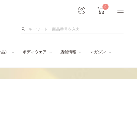
0
検
索
食品）
ボディウェア
店舗情報
マガジン