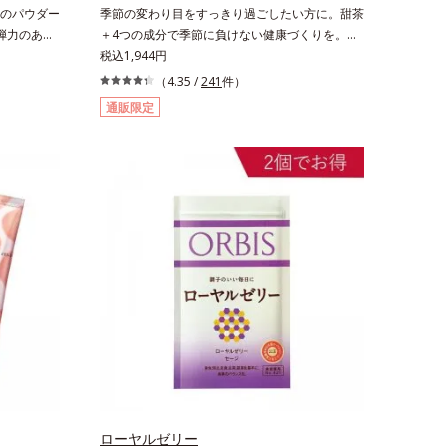
のパウダー
季節の変わり目をすっきり過ごしたい方に。甜茶
弾力のある
＋4つの成分で季節に負けない健康づくりを。
00㎎を手軽
GODポリフェノールを含むバラ科の甜茶に加
税込1,944円
で飲み物や
え、3種の植物成分（シソ種子エキス、シジュウ
（4.35 /
241
件）
簡単に溶け
ムグァバエキス、黄杞葉エキス）とビタミンEを
通販限定
ます。
配合しました。植物由来の成分が、やさしく作
用。眠くなることもないので、仕事はもちろん車
を運転するときにも大丈夫。いつでも気軽に摂れ
ます。気になる不快感に直接アプローチして、季
節に負けない健康づくりを応援します。「ムズム
ズしそうで窓を開けるのがコワイ」「ティッシュ
とマスクが手放せない」「買い物に行くのもユウ
ウツ」…そんな方にオススメです。
ローヤルゼリー