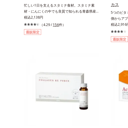
カス
忙しい1日を支えるスタミナ食材。スタミナ素
材・にんにくの中でも良質で知られる青森県産の
5つのビタ
「福地ホワイト六片」を発酵・熟成させること
税込2,138円
側からアプ
で、生にんにく時よりポリフェノールやアミノ酸
トする成分
税込2,916
（4.29 /
156
件）
量をぐんとパワーアップさせました。さらに、へ
ンや植物エ
通販限定
とへと対策に欠かせない“黒酢”（クエン酸が豊
のビタミン
通販限定
富）と黒酢の副産物“もろみ”（ビタミン類を贅沢
に南国の強
に含む）の2つを配合し、元気を底上げします。
キスもプラ
また、ソフトカプセルを採用しニオイを閉じ込
きをかけた
め、ローズマリー抽出物を配合することで、飲む
時も飲んだ後も臭わず爽やかにカバーします。