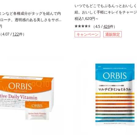
いつでもどこでもぷるんっとおいしく
給。おいしく手軽にキレイをチャージ
ミンなど各種成分がタッグを組んで内
感覚でハリと弾力のある毎日に欠かせ
税込1,620円～
ローチ。透明感のある美しさをサポー
コラーゲンを補給できる、スティック
を凝縮した美容サプリです。L-シスチ
円
（4.5 /
426
件）
す。吸収が早い、分子の小さなコラー
キス、ビタミンCをはじめとした5つ
（4.07 /
122
件）
キャンペーン
通販限定
にたっぷり1,000mg！さらにたった1
によって、多角的にアプローチ。さら
トルもの保水力をもつと言われるヒア
い日差しにも負けずに育つグァバ葉エ
に、ビタミンB6も加えました。コラ
スしました。体の内側から美しさに磨
の香りや味をできるだけカットした、
い方を応援します！
ーツゼリーのようにみずみずしいゼリ
包装のスティックタイプだから、いつ
も片手でおいしくコラーゲンをチャー
す。年齢と共に気になる悩みも、おや
ト時にぷるんっと食べて解消を目指し
脂肪分ゼロ＆1袋20kcalで、ダイエ
心です。各商品の詳しい情報は商品ペ
ください。・BEAUTY夏祭りは、こち