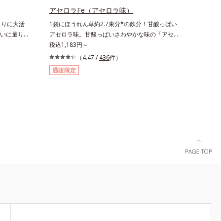
アセロラFe（アセロラ味）
くりに大活
1袋にほうれん草約2.7束分*の鉄分！甘酸っぱい
いに量り、
アセロラ味。甘酸っぱいさわやかな味の「アセロ
0種は1/3
ラFe」は、口の中でサッと溶ける顆粒タイプだ
税込1,183円～
タミンCに
から、水なしでOK。個包装で携帯にも便利で
（4.47 /
436
件）
ムリリース
す。1袋わずか2.5kcal。また成人女性の平均で
通販限定
胡椒抽出物
は、1日に3～4mgの鉄分が不足していると言わ
を効率的に
れます。「アセロラFe」は、1袋で5.25mgもの
さくし、1粒
鉄分を補えるサプリメントです。*「日本食品標
料由来のニ
準成分表2020年版（八訂）」より、ほうれん草
した。1日
（ゆで）1束210gとして可食部換算した場合。
魅力的で
がちな人
メントで
な体の基本