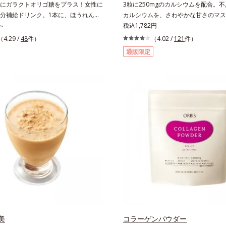
にガラクトオリゴ糖をプラス！女性に
3粒に250mgのカルシウムを配合。
分補給ドリンク。1本に、ほうれん草
カルシウムを、さわやかな甘さのマス
分(*)の鉄分と、葉酸とガラクトオリゴ糖
～
で。3粒にお魚約4.5尾分（*1）のカ
税込1,782円
、飲みやすい鉄分補給ドリンクです。
配合したタブレット。どんどん不足し
（4.29 /
48
件）
（4.02 /
121
件）
周期をラクにサポートする3つの成分
シウムを、手軽においしくチャージで
通販限定
さらに吸収を助けるビタミンB6、
やかな甘さのマスカット風味です。*1 : 「五
タミンCを配合。1日に必要な鉄分の不
補日本食品標準成分表2010」より、
よく1本で補給できます。赤ブドウと
（生）1尾175gとして可食部換算し
果汁をすっきり飲みやすくブレンド。
な味なので、ゴクゴク飲めるおいしさ
「五訂増補日本食品標準成分表2020」
れん草（ゆで）1束210gとして可食部
合。
美
コラーゲンパウダー