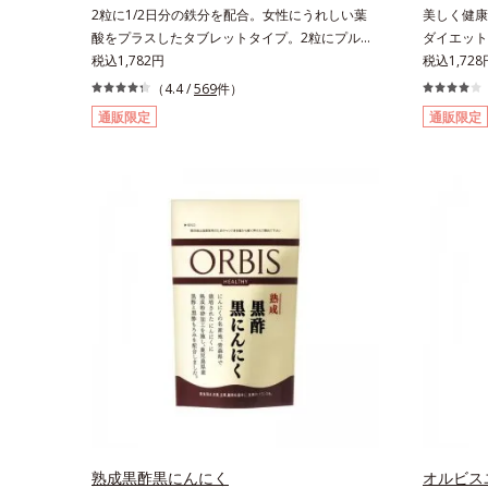
2粒に1/2日分の鉄分を配合。女性にうれしい葉
美しく健康
酸をプラスしたタブレットタイプ。2粒にプルー
ダイエット
ン約50個分（*1）もの鉄分を配合し、さらに女
税込1,782円
るだけで簡
税込1,728
性周期をサポートする葉酸をプラスしました。甘
イクです。
（4.4 /
569
件）
酸っぱくて続けやすい、ストロベリー風味です。
レークが、
通販限定
通販限定
*1 : 「五訂増補日本食品標準成分表2010」よ
さらに腹も
り、プルーン（乾）1個（10.6g）として可食部
おなかの中
換算した場合。
養素でキレ
サポートし
92kca
黒糖とほの
い。たっぷ
熟成黒酢黒にんにく
オルビス