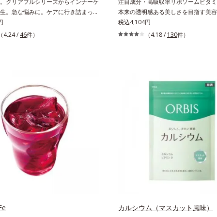
。クリアフルシリーズからインナーケ
注目成分・高吸収率リポソームビタミ
生。急な悩みに。ケアに行き詰まった
本来の透明感ある美しさを目指す美容
性に送る、「クリアフルシリーズ」の
円
ト。みんなが目指す美しさのゴールは
税込4,104円
ワンサプリメントです。ビタミンB1
した。注目成分リポソームビタミンC
（4.24 /
46
件）
（4.18 /
130
件）
合。ビタミンB6とビタミンCは、タイ
の透明感を引き出す美容サプリメント
加工でじっくり時間をかけて放出され
に嬉しい効果を持つビタミンCには、
すこやかな美しさのために、和漢植物
しても吸収されにくく、多くが体外に
セラミドをプラス。さらにストレス社
というデメリットが。そんなデメリッ
いためのGABAも配合しました。現代
るべく、独自技術によるオルビスのリ
抜く女性のすこやかな毎日を応援しま
タミンCは高吸収率。カラダと同じ成
リポソーム（カプセル）にビタミンC
ることで体内になじみやすく、従来の
に比べて吸収率がぐんとアップ！さら
時間差で届けるタイムデリバー設計を
ことで体内に長く留め、最大限アプロ
きます。甘酸っぱいパイン風味が口の
に広がる顆粒タイプ。水なしでもサッ
す。
e
カルシウム（マスカット風味）