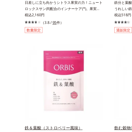
日差しに立ち向かうシトラス果実の力！ニュート
鉄分と葉酸
ロックスサン(R)配合のインナーケア(*)。果実の
うれしい鉄
力で日差しに立ち向かうインナーケア(*)です。
税込2,160円
約2.1束
税込518円
強い紫外線が降り注ぐ南スペイン産のシトラスと
を配合した
（3.8 /
95
件）
ローズマリーから抽出した話題の成分、「ニュー
女性特有の
数量限定
通販限定
トロックスサン(R)」を配合。10年以上の研究を
を凝縮し、
重ねており、多くの国で実績のある夏のケア成分
B12とビ
です。さらに夏のケアで有名なPLエキスと、欠
足分を効率
かせない美容成分ビタミンCもプラス。独自の製
白ブドウの
法でサポートします。飲むだけのケアなので、夏
フレッシュ
対策にありがちな不快感やストレスは無し！ 時
です。* 
短ケアにもなるため、忙しい方にもおすすめで
より、ほう
す。夏を快適に過ごすために早速、毎日2粒（目
換算した場
安）の新習慣を始めましょう。* 紫外線などによ
り失われるビタミンCを中心とした栄養成分の補
給
鉄＆葉酸（ストロベリー風味）
飲む穀物