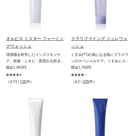
ろ、弾力感のない状態である「ハリ
くすみ(*6)などが現れている状態で
防ぐ保湿成分
のなさ」や、くすみ(*5)などが現れ
ある「透明感のなさ」が現れること
ている状態である「透明感のなさ」
で大人の肌印象に大きな影響を与え
が、大人の肌印象に大きな影響を与
ていることが分かりました。そこで
えていることがわかりました。そこ
オルビスユー ドットシリーズは美
でオルビスユー ドットシリーズは
容成分(*7)として「G.D.F.アクティ
オルビス ミスター フォーミン
クラリファイング ジュレウォ
美容成分(*9)として「G.D.F.アクテ
ベーター(*8)」を配合。そして、従
グウォッシュ
ッシュ
ィベーター(*10)」を配合。そし
来から配合している美白有効成分
清潔感を科学したメンズスキンケ
くすみ(*1)の気になる肌にプラスワ
て、従来から配合している美白(*1)
「トラネキサム酸」を配合しまし
ア。乾燥・ニキビ・肌荒れを防ぎハ
ンのスペシャルケア。くすみレスの
有効成分「トラネキサム酸」を配合
た。さらに、シリーズ共通の美容成
リ・ツヤのある、好印象な清潔透明
税込1,650円
輝くような素肌へ。肌表面の余分な
税込1,760円
しました。さらに、シリーズ共通の
分(*7)「GLルートブースター(*9)」
肌(*1)へ。オルビス ミスターは、男
角層を落として、くすみ(*1)レスな
美容成分「GLルートブースター
を配合することで、肌のふっくら感
性の清潔感、爽やかさ、若々しさの
輝くような素肌へ整える(*2)スペシ
(*11)」を配合することで、肌のふ
や透明感を叶えます。美白ケアしな
（4.73 /
105
件）
（4.2 /
205
件）
印象を科学的に検証し、ポジティブ
ャル洗顔料です。いつもの洗顔料の
っくら感や透明感を叶えます。美白
がら多角的なエイジングケアが叶う
な光（＝ツヤ）が男性の印象に重要
代わりに、10秒ほどくるくるとなじ
ケアしながら多角的なエイジングケ
シリーズに。3ステップで上向き
であること(*2)を業界で初めて発見
ませてから洗い流すだけ。ぷるんと
アが叶うシリーズに。3ステップで
(*10)のハリと透明感を。効果的な
(*3)。ニキビ・肌荒れ予防有効成分
したジェルが肌表面の角層をやわら
上向き(*12)のハリと透明感を。効
シナジー設計で、あなたのエイジン
と保湿成分を新たに配合。これまで
かくして絡めとり、スクラブがやさ
果的なシナジー設計で、あなたのエ
グケアを応援します。*1 メラニン
の乾燥・テカリへのケアはそのまま
しく取り去ります。さらに注目した
イジングケアを応援します。*1 メ
の生成を抑え、シミ・ソバカスを防
に、肌荒れ・ニキビ予防など“今”の
いのはクリアな肌に整えるクリアコ
ラニンの生成を抑え、シミ・ソバカ
ぐ（ウォッシュ除く）*2 オルビス
肌悩みに応え、“未来”を見据えて好
ンディショニング処方と、贅沢に配
スを防ぐ（ウォッシュを除く）*2
内スキンケアシリーズの保湿力*3