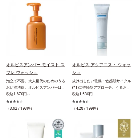
対処するのではなく、肌で起きてい
目立ちの原因に。普段の洗顔(*3)で
ることの根本原因に着目。加齢とと
は落としにくい汚れは、酵素洗顔料
もに現れる年齢サイン(*5)について
で落としましょう。3種の酵素がた
研究を進めたところ、弾力感のない
んぱく質や皮脂を溶かして分解。炭
状態である「ハリのなさ」や、くす
が無数の毛穴に入り込み、溶けた汚
み(*6)などが現れている状態である
れをパワフルに吸着してすっきり落
「透明感のなさ」が現れることで大
とします。さらに浸透型ビタミンC
人の肌印象に大きな影響を与えてい
誘導体(*4)が汚れを取り去った毛穴
ることが分かりました。そこでオル
を引きしめ、キメの整ったなめらか
ビスユー ドットシリーズは美容成
な肌に洗い上げます。ツブツブ入り
オルビスアンバー モイスト ス
オルビス アクアニスト ウォッ
分(*7)として「G.D.F.アクティベー
のパウダーが泡立てネットのように
フレ ウォッシュ
シュ
ター(*8)」を配合。そして、従来か
空気を含ませるので、簡単に泡立て
泡立て不要。大人世代のためのうる
抜け出したい乾燥・敏感肌サイクル
ら配合している美白有効成分「トラ
られます。濃密うるおい泡を洗い流
おい泡洗顔。オルビスアンバーは、
(*1)に持続型アプローチ。うるおい
ネキサム酸」を配合しました。さら
したあとは大人の肌もつっぱりにく
いつも⾃然体で美しくありたいと願
税込1,870円～
を追求した敏感肌用保湿スキンケア
税込1,530円
に、シリーズ共通の美容成分(*7)
く、使うたびに毛穴の目立ちにくい
う⼤⼈世代に寄り添うブランドで
(*2)。うるおいを逃し、刺激を受け
「GLルートブースター(*9)」を配合
肌(*5)を目指せます。性別問わずお
す。年齢印象研究に基づいた肌サイ
やすい角層の“乾燥敏感スランプ
することで、肌のふっくら感や透明
（3.92 /
193
件）
使いいただけるので、ご夫婦やカッ
（4.28 /
199
件）
エンスで、複合的なお悩みにアプロ
(*3)”に悩む敏感な肌へ。創業時から
感を叶えます。美白ケアしながら多
プルでシェアするのもおすすめ。デ
ーチ。大人世代の肌に向き合い、手
のうるおい研究により完成した、待
角的なエイジングケアが叶うシリー
コルテやヒップなど、ボディのザラ
軽なお手入れで賢いケアを。ライフ
望の敏感肌用保湿スキンケアライン
ズに。3ステップで上向き(*10)のハ
つきが気になるところにもお使いい
スタイルになじむ、若々しい印象(*)
「オルビス アクアニスト」。乾燥
リと透明感を。効果的なシナジー設
ただけます。*1 プロテアーゼ、パ