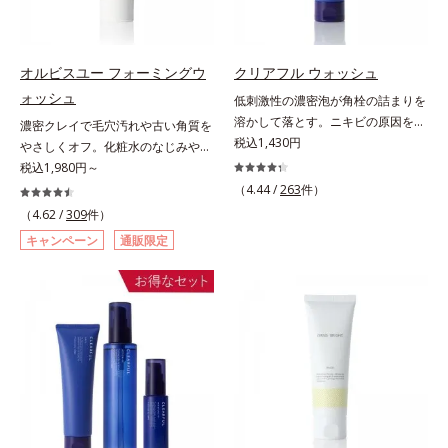
印象の鍵となるハリ・ツヤへもアプ
合された保湿成分。一瞬取り去るだ
オルビス内スキンケアシリーズの保
年齢に応じたお手入れのこと*4 う
ローチする進化を遂げました。うる
けのケアに留まらず、洗うたびにく
湿力*3 年齢に応じたお手入れのこ
るおいによる*5 乾燥、ハリ・ツヤ
おいを逃しやすい男性肌に着目し、
すみをため込まないすこやかな肌に
と*4 剥がれずに肌に蓄積した古い
のなさ*6 乾燥による*7 保湿成分*8
アイテム同士をなじみやすくする
整え、パールエキス(*3)とヒアルロ
角層*5 乾燥による*6 洗浄によ
ロニセラカエルレア果汁、ノバラエ
オルビスユー フォーミングウ
クリアフル ウォッシュ
「うるおいコネクト設計」を採用。
ン酸(*4)がうるおって透き通るよう
る物理的効果*7 うるおいによる
キス配合＝うるおいを与えハリと透
ォッシュ
低刺激性の濃密泡が角栓の詰まりを
8アイテム分の機能を3ステップに集
な透明感を叶えます。顔色がどんよ
*8 乾燥、ハリ・ツヤのなさ*9
明感に満ちた肌へ導く保湿成分*9
溶かして落とす。ニキビの原因を残
濃密クレイで毛穴汚れや古い角質を
約し、よりシンプルなお手入れで、
りしている、ファンデのノリがイマ
保湿成分*10 ロニセラカエルレア
メマツヨイグサ抽出液、スイカズラ
さないクリアな肌に洗い上げる洗顔
税込1,430円
やさしくオフ。化粧水のなじみやす
ハリ・ツヤのある好印象な清潔透明
イチ、肌のざらつきやくすみが気に
果汁、ノバラエキス配合＝うるおい
エキス配合＝角層のすみずみまで水
料。「ニキビをくり返してしまう」
い肌に。7000種を超える成分から
税込1,980円～
肌(*1)へ導きます。*1 うるおいによ
なる、化粧水が肌になじまな
を与えハリと透明感に満ちた肌へ導
分・油分を保ち、ハリ・ツヤを与え
「毛穴目立ちが気になる」「マスク
厳選し、「うるおいの質(*1)」に着
（4.44 /
263
件）
る透明感のある肌*2 男性の顔画像
い……。こんなお悩みが気になると
く保湿成分*11 メマツヨイグサ抽
る保湿成分*10 気持ちのこと各商品
生活であごや口まわりのニキビが気
目した初期エイジングケア(*2)シリ
を用いた印象評価において、基準画
（4.62 /
309
件）
きに。週に1～4回、いつもの洗顔料
出液、スイカズラエキス配合＝角層
の詳しい情報は商品ページをご覧く
になる」というお悩みに。くり返し
ーズオルビスユーは肌本来のうるお
像に対して、頬全体に輝度分布がな
と置き換えてお使いください。*1
のすみずみまで水分・油分を保ち、
ださい。・BEAUTY夏祭りは、こち
キャンペーン
通販限定
ニキビの根本原因「肌のバリア機能
いやバリア機能にアプローチする初
だらかな光（ツヤ）があると、爽や
角層肥厚や乾燥などによる*2 汚れ
ハリ・ツヤを与える保湿成分*12
ら
の低下」と、肌悩み「毛穴の目立
期エイジングケアシリーズです。
かさ印象が高く評価されたこと*3
を除去することで健やかな肌を保
気持ちのこと
ち」の両方にWでアプローチする、
「うるおいの質」に着目し、肌荒れ
2022年12月22日時点で、科学文献
ち、うるおいを保つことで肌を整え
薬用ニキビ対策スキンケアシリーズ
を予防しながらうるおいに満ちた美
データベースPubMed及びGoogle
ること*3 加水分解コンキオリン*4
です。5種の和漢植物由来成分とコ
しい肌へと導きます。ポーラ・オル
scholarにより国内化粧品業界にお
ヒアルロン酸Na
ラーゲンが肌をいたわりながらうる
ビスグループ独自の肌荒れ防止有効
いて該当文献がないことを確認（ポ
おいを与え、バリア機能を維持。ニ
成分として、「DF-パンテノール
ーラ化成研究所調べ）
キビができにくい肌を目指します。
(*3)」を国内唯一(*4)、高濃度で配
さらにビタミンC誘導体をはじめと
合。角層のバリア機能にアプローチ
した5種の整肌成分(*1)から成る
して肌荒れを防ぎ、肌不調にゆらが