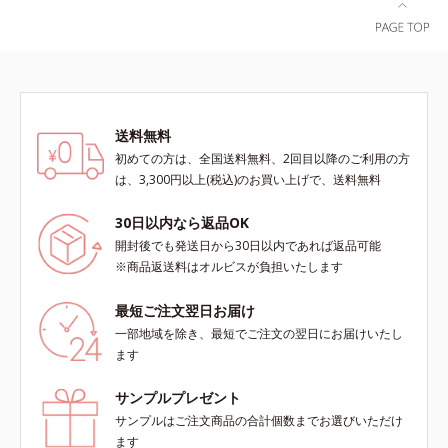
方にもおすすめです。ピーリング後
53回大会で2010年10月に初めて発
の肌は、しっとりツルツルの触りご
表したこと*5 うるおいによる*6 メ
こち。表面の角質を一枚脱いだ状態
ラノサイトまで*7 L-アスコルビン
だから、化粧水の浸透力もいつもと
酸 2-グルコシド*8 L-アスコルビン
手応えが変わります。お肌の状態に
酸 2-グルコシド、パウダルコ樹皮エ
合わせて週1～2回の美肌ケア。なめ
キス、油溶性甘草エキス（2）*9 乾
送料無料
らかで透明感あふれる素肌へ導きま
燥など
す。* 乾燥や角質肥厚、キメの乱れ
初めての方は、全国送料無料、2回目以降のご利用の方
によるくすみ
は、3,300円以上(税込)のお買い上げで、送料無料
30日以内なら返品OK
開封後でも発送日から30日以内であれば返品可能
※商品返送料はオルビスが負担いたします
最短ご注文翌日お届け
一部地域を除き、最短でご注文の翌日にお届けいたし
ます
サンプルプレゼント
サンプルはご注文商品の合計個数までお選びいただけ
ます