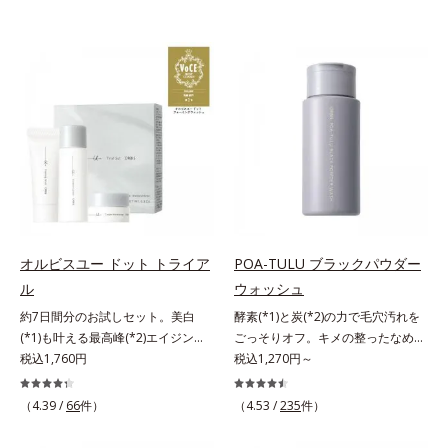
オルビスユー ドット トライア
POA-TULU ブラックパウダー
ル
ウォッシュ
約7日間分のお試しセット。美白
酵素(*1)と炭(*2)の力で毛穴汚れを
(*1)も叶える最高峰(*2)エイジング
ごっそりオフ。キメの整ったなめら
ケア(*3)。ハリも透明感(*4)も結果
税込1,760円
か肌へ。酵素(*1)と炭(*2)の力で毛
税込1,270円～
主義。年齢サイン(*5)の因子に着目
穴汚れをしっかり落とす、パウダー
した肌科学エイジングケア(*3)シリ
タイプの酵素洗顔料です。皮脂やた
（4.39 /
66
件）
（4.53 /
235
件）
ーズ。オルビスユー ドットシリー
んぱく質と汚れが溜まって角栓にな
ズは、年齢による肌悩み一つ一つを
ると、毛穴に詰まって毛穴の開き＆