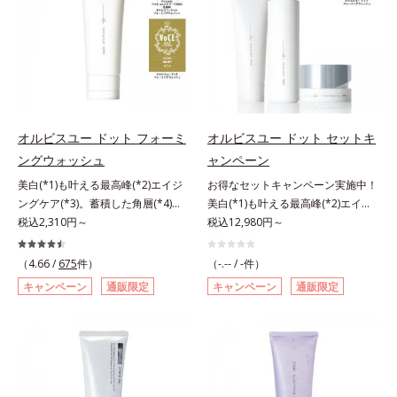
作りのサポートをします。* 肌にハ
敏感スランプの原因にアプローチす
計で、あなたのエイジングケアを応
パイン、リパーゼ配合＝洗浄成分*2
リを与え若々しい印象
る持続型トリプルアミノ酸(*4)を配
援します。*1 メラニンの生成を抑
皮脂吸収成分*3 自社品*4 パルミチ
合。もともと体内にあるアミノ酸は
え、シミ・ソバカスを防ぐ（ウォッ
ン酸アスコルビルリン酸3Na配合＝
異物として排出されにくく、肌にと
シュ除く）*2 オルビス内スキンケ
肌を引き締め、キメを整える成分*5
どまってうるおいを蓄えてくれま
アシリーズの保湿力*3 年齢に応じ
皮脂・汚れの除去による
す。刺激を受けやすくなった角層を
たお手入れのこと*4 うるおいによ
うるおいで満たし、脱・敏感肌を目
る*5 乾燥、ハリ・ツヤのなさ
指します。無油分・無着色・無香
オルビスユー ドット フォーミ
オルビスユー ドット セットキ
*6 乾燥による*7 保湿成分*8
料・アルコールフリー・パラベンフ
ロニセラカエルレア果汁、ノバラエ
ングウォッシュ
ャンペーン
リーで、徹底的に肌に寄り添いま
キス配合＝うるおいを与えハリと透
美白(*1)も叶える最高峰(*2)エイジ
お得なセットキャンペーン実施中！
す。*1 乾燥と敏感をくり返すこと
明感に満ちた肌へ導く保湿成分*9
ングケア(*3)。蓄積した角層(*4)を
美白(*1)も叶える最高峰(*2)エイジ
*2 敏感肌対象連用テスト済（すべ
メマツヨイグサ抽出液、スイカズラ
絡めとりくすみ(*5)を晴らす高密着
税込2,310円～
ングケア(*3)。ハリも透明感(*4)も
税込12,980円～
ての方のお肌に合うということでは
エキス配合＝角層のすみずみまで水
マイルドピーリング(*6)洗顔料。ハ
結果主義。年齢サイン(*5)の因子に
ありません）*3 乾燥して敏感に感
分・油分を保ち、ハリ・ツヤを与え
リも透明感(*7)も結果主義。年齢サ
着目した肌科学エイジングケア(*3)
（4.66 /
675
件）
じやすい状態のこと*4 発酵アミノ
（-.-- / -件）
る保湿成分*10 気持ちのことアレ
イン(*8)の因子に着目した肌科学エ
シリーズ。オルビスユー ドットシ
酸（ポリグルタミン酸）配合＝乾燥
ルギーテスト済＝全ての方にアレル
キャンペーン
通販限定
キャンペーン
通販限定
イジングケア(*3)シリーズ。オルビ
リーズは、年齢による肌悩み一つ一
を防ぎ、うるおいに満ちた肌へ導く
ギーが起こらないということではあ
スユー ドットシリーズは、年齢に
つを対処するのではなく、肌で起き
保湿成分、植物由来アミノ酸（エル
りません。
よる肌悩み一つ一つを対処するので
ていることの根本原因に着目。加齢
ゴチオネイン）配合＝肌を整え、す
はなく、肌で起きていることの根本
とともに現れる年齢サイン(*5)につ
こやかに保つ保湿成分、微生物由来
原因に着目。加齢とともに現れる年
いて研究を進めたところ、弾力感の
アミノ酸（エクトイン）配合＝乱れ
齢サインについて研究を進めたとこ
ない状態である「ハリのなさ」や、
た角層にうるおいを与え、肌荒れを