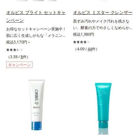
ラニンの生成を食い止めます。また
を配合。カプセルが浸透(*6)してか
オルビス独自成分の「ブライトVC
ら成分を放出する特殊技術によっ
オルビス ブライト セットキャ
オルビス ミスター クレンザー
コンプレックス(*8)」が、透明感を
て、高い浸透力(*6)と安定性を実
ンペーン
阻害する原因(*9)にアプローチしま
黒ずみ汚れやメイク汚れを残さな
現。毛穴の目立ちをしっかりケア
す。さらに肌表面のなめらかさやみ
い、酵素の力でやさしくなめらかに
(*7)して、ゆらぎやすいニキビ肌
お得なセットキャンペーン実施中！
ずみずしさをサポートするために、
洗い上げるW洗顔不要のスペシャル
税込1,980円
を、みずみずしい清潔な垢抜け肌
肌に広く生成しがちな「メラニンに
肌荒れ防止有効成分と速効性と持続
クレンザー。過剰な皮脂とその皮脂
(*1)へと導きます。たっぷりの保湿
じみ(*1)」の原因をブロック(*2)！
税込5,170円～
性、2種の保湿成分も配合し、透明
汚れが詰まって発生する黒ずみ汚れ
成分で低刺激。敏感肌の方にもお使
澄み渡る輝き透明肌(*3)へ。業界初
（4.09 /
44
件）
感を包括的にサポート。全方位ケア
に着目。古い角層を洗い流す洗浄成
いいただけます(*8)。L＝さっぱり
(*4)知見「メラニンの第三のルー
（3.38 /
8
件）
のアプローチによって、肌本来の輝
分「リンゴ酸」と過剰な皮脂を溶か
タイプ（ニキビのできやすい肌・超
ト」である「横のひろがり」に着目
キャンペーン
きを生かして澄み渡る、輝き透明肌
し出す脂質分解酵素「リパーゼ」を
脂性肌～普通肌）M＝しっとりタイ
して、全方位から透明肌を目指すブ
を叶えます。L＝さっぱりタイプ
組み合わせた複合洗浄成分「リンゴ
プ（ニキビのできやすい肌・普通肌
ライトニングケア(*5)シリーズで
（脂性肌～普通肌）M＝しっとりタ
酸 LP(*1)」を配合し、毛穴の黒ずみ
～乾性肌）*1 洗浄による汚れの除
す。受けてしまった紫外線ダメージ
イプ（普通肌～乾性肌）*1 メラニ
汚れを繰り返しません。さらに、
去*2 キメの乱れによる*3 テトラ2-
をきっかけに、肌深く(*6)では「メ
ンの生成を抑え、シミ・ソバカスを
「CISブースター(*2)」配合で、あな
ヘキシルデカン酸アスコルビル配合
ラニンにじみ(*1)」が発現。シミや
防ぐ*2 日本化粧品業界で初めてメ
た本来の清潔透明肌へと導きます。
＝整肌成分*4 天然ビタミンE、イノ
ソバカスという「点」だけでなく、
ラニンの第三のルートに着目し、日
毛穴の汚れをしっかり洗い流す期待
シット、フィチン酸、ユズセラミ
透明感のなさなどの「面」での透明
本放射線影響学会第53回大会で
感が高まる黒と、優しく肌に吸い付
ド、スフィンゴ糖脂質*5 テトラ2-
感を阻害する原因を引き起こしてい
2010年10月に初めて発表したこと
くようなとろけ感のジェル状テクス
ヘキシルデカン酸アスコルビル、天
ることがわかりました。そこでオル
*3 うるおいにより透明感のある肌
チャー。毛穴の黒ずみもメイクもし
然ビタミンE、イノシット、フィチ
ビス ブライト シリーズは「メラニ
*4 うるおいによる*5 メラノサイト
っかり洗い流し、洗いあがりはつる
ン酸、ユズセラミド、スフィンゴ糖
ンにじみ」に着目して「高圧処理ビ
まで*6 シミ・ソバカスが肌表面に
んとした肌に。泡立て不要であわた
脂質配合＝肌をなめらかに整える整