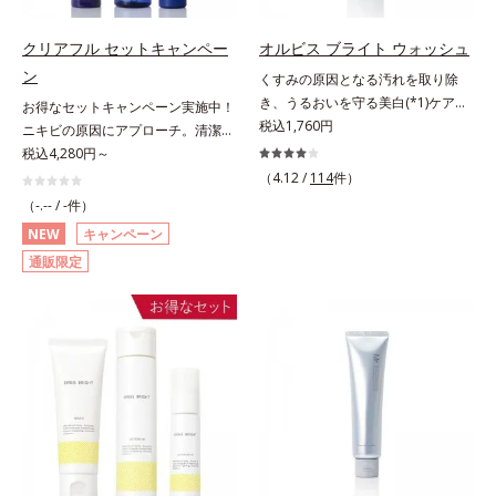
「ナノVCショットカプセル」を配
ない肌を叶えます。そして、独自研
合。カプセルが浸透してから成分を
究に基づいたアプローチ成分「MC
クリアフル セットキャンペー
オルビス ブライト ウォッシュ
放出する特殊技術によって、高い浸
アクティベーター(*5)」。肌のうる
ン
くすみの原因となる汚れを取り除
透力(*2)と安定性を実現。毛穴の目
おいを引き出し・高めて、ハリ感あ
き、うるおいを守る美白(*1)ケアシ
立ちをしっかりケア(*3)して、ゆら
お得なセットキャンペーン実施中！
ふれる肌へと導きます。うるおいに
リーズの洗顔料。業界初(*2)知見
税込1,760円
ぎやすいニキビ肌を、みずみずしい
ニキビの原因にアプローチ。清潔な
満ちたゆらがない肌をご体感いただ
「メラニンの第三のルート」である
清潔な垢抜け肌(*4)へと導きます。
垢抜け肌(*1)へ。「ニキビをくり返
税込4,280円～
くために設計された3ステップで、
「横のひろがり」に着目して、全方
たっぷりの保湿成分で低刺激。敏感
してしまう」「毛穴目立ち(*2)が気
いつも力強く美しくあり続けるあな
（4.12 /
114
件）
位から透明肌(*3)を目指すブライト
肌の方にもお使いいただけます
になる」「マスク生活であごや口ま
たを応援します。*1 肌にうるおい
（-.-- / -件）
ニングケア(*4)シリーズです。受け
(*5)。*1 テトラ2-ヘキシルデカン酸
わりのニキビが気になる」というお
が満ち、維持されている状態*2 年
NEW
キャンペーン
てしまった紫外線ダメージをきっか
アスコルビル、天然ビタミンE、イ
悩みに。くり返しニキビの根本原因
齢に応じたお手入れのこと*3 デク
通販限定
けに、肌深く(*5)では「メラニンに
ノシット、フィチン酸、ユズセラミ
「肌のバリア機能の低下」と、肌悩
スパンテノールW*4 2022年5月
じみ(*6)」が発現。シミやそばかす
ド、スフィンゴ糖脂質*2 角層内*3
み「毛穴の目立ち」の両方にWでア
Mintel社データベース及び先行技術
という「点」だけでなく、透明感の
うるおいによりキメを整えて毛穴を
プローチする、薬用ニキビ対策スキ
調査による当社調べ*5 オトギリソ
なさなどの「面」での透明感を阻害
目立たなくする*4 洗浄による汚れ
ンケアシリーズです。5種の和漢植
ウエキス配合＝肌にうるおいを与
する原因を引き起こしていることが
の除去*5 すべての方に皮膚刺激が
物由来成分とコラーゲンが肌をいた
え、うるおいに満ちたハリツヤ肌へ
わかりました。そこでオルビス ブ
おきないというわけではありません
わりながらうるおいを与え、バリア
導く保湿成分各商品の詳しい情報は
ライト シリーズは「メラニンにじ
※敏感肌対象パッチテスト済（すべ
機能を維持。ニキビができにくい肌
商品ページをご覧ください。・
み」に着目して「高圧処理ビタミン
ての人に皮膚刺激がおきないという
を目指します。さらにビタミンC誘
BEAUTY夏祭りは、こちら
C(*7)」を採用。肌奥(*5)まで浸透
わけではありません）
導体(*3)と5種の整肌成分(*4)から成
し、シミやソバカスの原因となるメ
る「ナノVCショットカプセル(*5)」