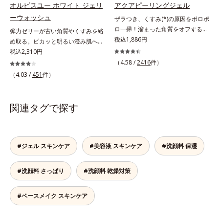
タミンC(*7)」を採用。肌奥(*6)まで
オルビスユー ホワイト ジェリ
アクアピーリングジェル
あらわれること*7 L-アスコルビン
だしい朝も疲れて帰ってきた夜も手
肌成分*6 角層まで*7 うるおいによ
浸透し、シミやソバカスの原因とな
ーウォッシュ
酸 2-グルコシド*8 L-アスコルビン
ザラつき、くすみ(*)の原因をポロポ
軽にご使用いただけます。*1 リパ
りキメを整えて毛穴を目立たなくす
るメラニンの生成を食い止めます。
酸 2-グルコシド、パウダルコ樹皮エ
ロ一掃！溜まった角質をオフするピ
ーゼ、リンゴ酸*2 イソステアリル
る*8 すべての方に皮膚刺激がおき
弾力ゼリーが古い角質やくすみを絡
またオルビス独自成分の「ブライト
キス、油溶性甘草エキス(2)*9 乾燥
ーリングジェル。ミネラル豊富な水
税込1,886円
アスコルビルリン酸２Na、プラン
ないというわけではありません※敏
め取る。ピカッと明るい澄み肌へ。
VCコンプレックス(*8)」が、透明感
など※ウォッシュには高圧処理ビタ
80％とアンズ果汁で保湿効果も。化
クトンエキス、ハス花エキス、乳酸
感肌対象パッチテスト済（すべての
若々しく透明感のある美肌を構成す
税込2,310円
を阻害する原因(*9)にアプローチし
ミンCとブライトVCコンプレックス
粧のりの悪さやくすみなどを、一気
桿菌/セイヨウナシ果汁発酵液、ア
人に皮膚刺激がおきないというわけ
る要素と、年齢肌(*1)のメラニン生
ます。さらに肌表面のなめらかさや
（4.58 /
2416
件）
は配合されていません。
にケアできるお手入れが“角質ピー
ルギニン【ご使用ステップ】オルビ
ではありません）※弱酸性（ローシ
成にアプローチして、明るくなめら
みずみずしさをサポートするため
（4.03 /
451
件）
リング”。「アクアピーリングジェ
ス ミスター クレンザー ⇒ 化粧水
ョン・モイスチャーのみ）
かな肌へ導くスキンケアシリーズで
に、肌荒れ防止有効成分と速効性と
ル」は毎日の洗顔では落とせない溜
⇒ 保湿液※洗顔料と置き換えてご
す。「オルビスユー」の理論を応用
持続性、2種の保湿成分も配合し、
まった角質を、くるくるなじませる
使用いただけます。※週2～3回のス
し、全方位的に肌の底上げを図りま
透明感を包括的にサポート。全方位
関連タグで探す
だけで肌に負担をかけずに取り除き
ペシャル洗顔としてのご使用をおす
す。さらに、シミと年齢の関係に着
ケアのアプローチによって、肌本来
ます。海洋深層水配合の水ベースと
すめいたしますが、クレンジング料
目。点在するシミだけでなく、メラ
の輝きを生かして澄み渡る、輝き透
アンズ果汁で、角質を自然にはがれ
としてお使いいただく場合や、お肌
ニンが蓄積しがちな年齢肌の“メラ
明肌を叶えます。L＝さっぱりタイ
やすく浮かせてから、「消しゴム」
の状態に合わせて毎日お使いいただ
ニンメタボ(*2)”にアプローチして、
プ（脂性肌～普通肌）M＝しっとり
#ジェル スキンケア
#美容液 スキンケア
#洗顔料 保湿
のようにポロポロに巻き込んで取り
いても問題ありません。【ご使用方
澄みわたる美肌を目指します。*1
タイプ（普通肌～乾性肌）*1 シ
除きます。水を利用して取り除く仕
法】①適量(さくらんぼ 1粒程度)を
年齢を重ねた肌*2 メラニンが過剰
ミ・ソバカスが肌表面にあらわれる
#洗顔料 さっぱり
#洗顔料 乾燥対策
組みなので、強い酸を使った科学的
とり、乾いた肌の上で優しくらせん
に生成する状態
こと*2 メラニンの生成を抑え、シ
なピーリングやゴシゴシこする方法
を描くように、よくなじませます。
ミ・ソバカスを防ぐ*3 うるおいに
と違い、必要以上に角質を取り過ぎ
②指先の感触が軽くなったら、水ま
よる透明感のある肌*4 日本化粧品
#ベースメイク スキンケア
る心配もありません。「ピーリング
たはぬるま湯でよく洗い流します。
業界で初めてメラニンの第三のルー
は初めて」「刺激が心配…」という
※W洗顔は不要です。
トに着目し、日本放射線影響学会第