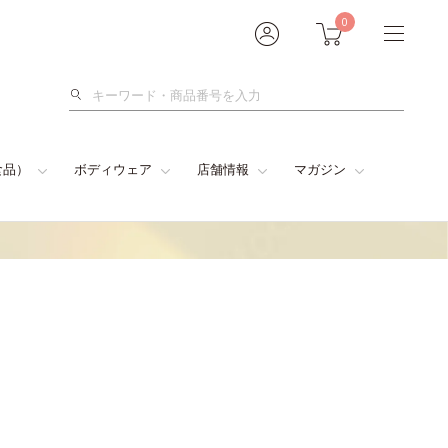
0
検
索
食品）
ボディウェア
店舗情報
マガジン