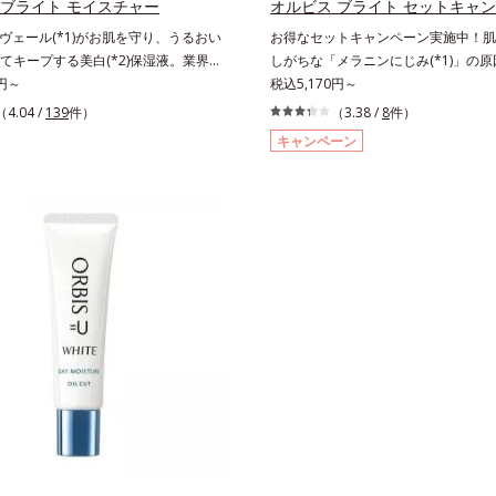
を。効果的なシナジー設計で、あなた
 ブライト モイスチャー
オルビス ブライト セットキャ
え、シミ・ソバカスを防ぐ（ウォッシ
グケアを応援します。*1 メラニン
ヴェール(*1)がお肌を守り、うるおい
お得なセットキャンペーン実施中！肌
*2 オルビス内スキンケアシリーズの保
え、シミ・ソバカスを防ぐ（ウォッシ
てキープする美白(*2)保湿液。業界初
しがちな「メラニンにじみ(*1)」の
齢に応じたお手入れのこと*4 うるお
*2 オルビス内スキンケアシリーズ
見「メラニンの第三のルート」である「横
0円～
ク(*2)！澄み渡る輝き透明肌(*3)へ。業
税込5,170円～
乾燥、ハリ・ツヤのなさ*6 乾燥による
3 年齢に応じたお手入れのこと*4
」に着目して、全方位から透明肌(*4)
知見「メラニンの第三のルート」であ
（4.04 /
139
件）
分*8 ロニセラカエルレア果汁、ノバ
（3.38 /
8
件）
よる*5 乾燥、ハリ・ツヤのなさ
ライトニングケア(*5)シリーズです。
ろがり」に着目して、全方位から透明
合＝うるおいを与えハリと透明感に満
による*7 保湿成分*8 ロニセラカエ
キャンペーン
った紫外線ダメージをきっかけに、肌
ブライトニングケア(*5)シリーズで
く保湿成分*9 メマツヨイグサ抽出液
、ノバラエキス配合＝うるおいを与え
では「メラニンにじみ(*7)」が発現。シ
まった紫外線ダメージをきっかけに、肌
ラエキス配合＝角層のすみずみまで水
感に満ちた肌へ導く保湿成分*9 メ
すという「点」だけでなく、透明感の
では「メラニンにじみ(*1)」が発現
保ち、ハリ・ツヤを与える保湿成分*1
サ抽出液、スイカズラエキス配合＝角
「面」での透明感を阻害する原因を引
カスという「点」だけでなく、透明感
こと各商品の詳しい情報は商品ページ
みまで水分・油分を保ち、ハリ・ツヤ
いることがわかりました。そこでオル
の「面」での透明感を阻害する原因を
さい。・BEAUTY夏祭りは、こちら
湿成分*10 気持ちのこと
イト シリーズは「メラニンにじみ」に
ていることがわかりました。そこでオ
高圧処理ビタミンC(*8)」を採用。肌
ライト シリーズは「メラニンにじみ
まで浸透し、シミやソバカスの原因となる
て「高圧処理ビタミンC(*7)」を採用。
生成を食い止めます。またオルビス独
まで浸透し、シミやソバカスの原因と
ブライトVCコンプレックス(*9)」が、
ンの生成を食い止めます。またオルビ
害する原因(*10)にアプローチしま
の「ブライトVCコンプレックス(*8)
肌表面のなめらかさやみずみずしさを
を阻害する原因(*9)にアプローチし
るために、肌荒れ防止有効成分と速効
肌表面のなめらかさやみずみずしさを
、2種の保湿成分も配合し、透明感を
るために、肌荒れ防止有効成分と速効
ポート。全方位ケアのアプローチによ
性、2種の保湿成分も配合し、透明感