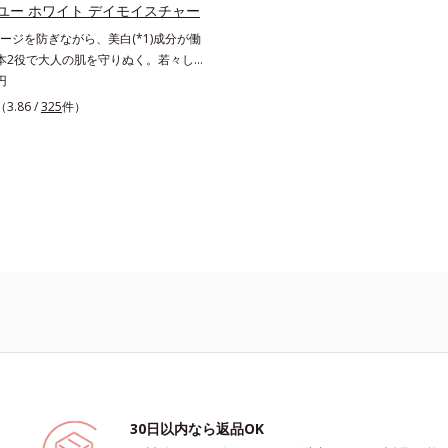
来の輝きを生かして澄み渡る、輝き透
サポート。全方位ケアのアプローチに
ユー ホワイト デイモイスチャー
ます。L＝さっぱりタイプ（脂性肌～
本来の輝きを生かして澄み渡る、輝き
ージを防ぎながら、美白(*1)成分が働
＝しっとりタイプ（普通肌～乾性肌）
えます。L＝さっぱりタイプ（脂性肌
本2役で大人の肌を守りぬく。若々し
グルタミン酸ポリペプチド、２－メタクリ
M＝しっとりタイプ（普通肌～乾性肌）
ある美肌を構成する要素と、年齢肌
円
シエチルホスホリルコリン・メタクリ
ミ・ソバカスが肌表面にあらわれること
メラニン生成にアプローチして、明るくな
（3.86 /
325
件）
共重合体液*2 メラニンの生成を抑
ニンの生成を抑え、シミ・ソバカスを防
へ導くスキンケアシリーズです。「オ
ソバカスを防ぐ*3 日本化粧品業界で
るおいによる透明感のある肌*4 日本
」の理論を応用し、全方位的に肌の底
ニンの第三のルートに着目し、日本放
で初めてメラニンの第三のルートに着
ます。さらに、シミと年齢の関係に着
会第53回大会で2010年10月に初めて
放射線影響学会第53回大会で2010年
るシミだけでなく、メラニンが蓄積し
と*4 うるおいにより透明感のある肌
て発表したこと*5 うるおいによる*6
肌の“メラニンメタボ(*3)”にアプロー
いによる*6 メラノサイトまで*7 シ
トまで*7 L-アスコルビン酸 2-グルコシ
みわたる美肌を目指します。*1 メラ
スが肌表面にあらわれること*8 L-ア
スコルビン酸 2-グルコシド、パウダ
を抑え、シミ・ソバカスを防ぐ*2 年
 2-グルコシド*9 L-アスコルビン酸
キス、油溶性甘草エキス（2）*9 乾
肌*3 メラニンが過剰に生成する状態
シド、パウダルコ樹皮エキス、油溶性甘
)*10 乾燥など
30日以内なら返品OK