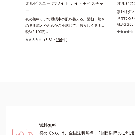
って、肌本
るなめらかな肌を叶えます。*1 メラニンの生
オルビスユー ホワイト ナイトモイスチャ
オルビス
明肌を叶え
成を抑え、シミ・ソバカスを防ぐ*2 肌にハリ
ー
紫外線ダメ
普通肌）M
を与え若々しい印象*3 首のうるおいケアとし
きかける1
夜の集中ケアで睡眠中の肌を整える。翌朝、驚き
*1 γ－
て*4 ナイアシンアミド
く透明感の
税込3,300
の透明感とやわらかさを感じて。若々しく透明感
ロイルオキ
(*2)の
のある美肌を構成する要素と、年齢肌(*1)のメラ
税込3,190円～
ル酸ブチル
めらかな肌
ニン生成にアプローチして、明るくなめらかな肌
（3.81 /
196
件）
え、シミ・
ルビスユー
へ導くスキンケアシリーズです。「オルビスユ
初めてメラ
上げを図り
ー」の理論を応用し、全方位的に肌の底上げを図
射線影響学
目。点在す
ります。さらに、シミと年齢の関係に着目。点在
発表したこ
がちな年齢
するシミだけでなく、メラニンが蓄積しがちな年
*5 うるお
チして、澄
齢肌の“メラニンメタボ(*2)”にアプローチして、
ミ・ソバカ
ニンの生成
澄みわたる美肌を目指します。*1 年齢を重ねた
スコルビン酸
齢を重ねた
肌*2 メラニンが過剰に生成する状態
2-グルコ
草エキス(2
送料無料
初めての方は、全国送料無料、2回目以降のご利用