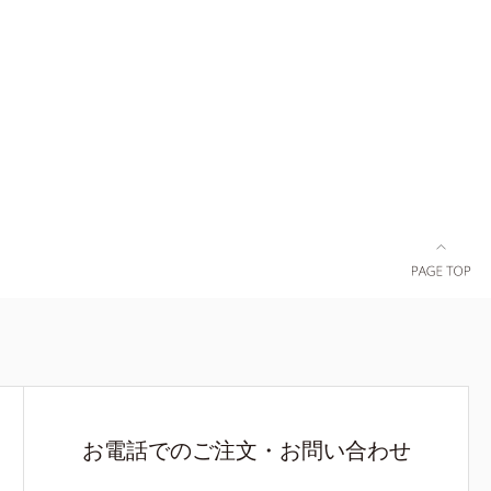
よって、肌
透明肌を叶
～普通肌）
*1 シ
*2 メラ
ぐ*3 う
化粧品業界
目し、日本
10月に初め
 メラノサイ
ド*8 L-ア
ルコ樹皮エ
燥など
お電話でのご注文・お問い合わせ