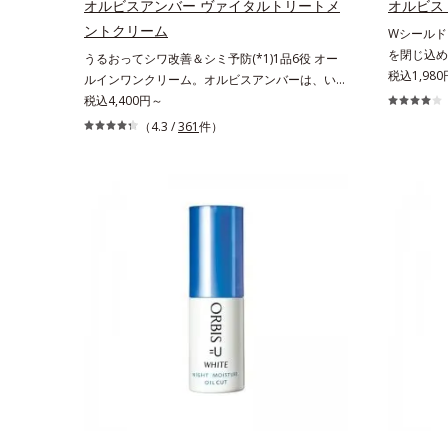
リと透明感
オルビスアンバー ヴァイタルトリートメ
オルビス
おける自社従来品処方との比較*6 ドクダミエキ
のエイジン
ントクリーム
Wシールド
ス、シクロヘキサンジカルボン酸ビスエトキシジ
の生成を抑
を閉じ込め
うるおってシワ改善＆シミ予防(*1)1品6役 オー
グリコール（保湿）＜使用量目安＞パール1粒程
ュを除く）
(*3)知
税込1,98
ルインワンクリーム。オルビスアンバーは、いつ
度＜ご使用ステップ＞洗顔料 ⇒ 化粧水 ⇒ ザ リ
の保湿力*
のひろがり
も⾃然体で美しくありたいと願う⼤⼈世代に寄り
税込4,400円～
ンクルセラム ⇒ 保湿液＜1商品あたりの使用回
うるおいに
を目指すブ
添うブランドです。年齢印象研究に基づいた肌サ
数＞通常サイズ：約90回（1.5ヵ月程度）ラージ
（4.3 /
361
件）
*6 乾燥
受けてしま
イエンスで、複合的なお悩みにアプローチ。大人
サイズ：約180回（3ヵ月程度）各商品の詳しい
ルレア果汁
深く(*6)
世代の肌に向き合い、手軽なお手入れで賢いケア
情報は商品ページをご覧ください。・BEAUTY夏
ハリと透明
ミやそばか
を。ライフスタイルになじむ、若々しい印象(*2)
祭りは、こちら
マツヨイグ
なさなどの
作りのサポートをします。オルビスアンバー ヴ
層のすみず
き起こして
ァイタルトリートメントクリーム「オルビスアン
を与える保
ビス ブラ
バー ヴァイタルトリートメントクリーム」は、1
着目して「
品で、化粧水、クリーム、シワ改善・美白(*1)美
奥(*6)
容液、乳液・保湿液、ネッククリーム(*3)、パッ
メラニンの
クの6役を担い、複合的にアプローチ。Wナイア
自成分の「
シン(*4)によるシワ改善・シミ予防に加え、複合
透明感を阻
成分コラーゲンコンプレックスSPが肌のハリを
す。さらに
徹底サポート。肌なじみのよいクリーム構造で角
サポートす
層まで保湿成分が浸透し、うるおいをギュッと閉
性と持続性
じ込めます。洗顔の後、これ1品だけでマルチに
包括的にサ
ケア。うるおいのベールで守られた、ハリ感のあ