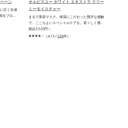
ンペーン
オルビスユー ホワイト エキストラ クリー
ュ除く）
と*3 明るく澄んだ肌を目指す保湿成分と、メラ
ミーモイスチャー
に広く生成
湿力*3 年
ニンの生成を抑え、シミ・ソバカスを防ぐ美白有
原因をブロッ
まるで美容マスク。保湿にこだわった贅沢な感触
いによる*5
効成分を組み合わせた複合成分*4 グリチルリチ
界初(*4)
で、ここちよいスペシャルケアを。若々しく透明
*7 保湿成
ン酸2K各商品の詳しい情報は商品ページをご覧
る「横のひ
感のある美肌を構成する要素と、年齢肌(*1)のメ
税込3,520円～
ラエキス配
ください。・BEAUTY夏祭りは、こちら
肌を目指す
ラニン生成にアプローチして、明るくなめらかな
ちた肌へ導
（4.13 /
226
件）
す。受けてし
肌へ導くスキンケアシリーズです。「オルビスユ
、スイカズ
深く(*6)
ー」の理論を応用し、全方位的に肌の底上げを図
分・油分を
。シミやソバ
ります。さらに、シミと年齢の関係に着目。点在
0 気持ちの
のなさなど
するシミだけでなく、メラニンが蓄積しがちな年
をご覧くだ
引き起こし
齢肌の“メラニンメタボ(*2)”にアプローチして、
ルビス ブ
澄みわたる美肌を目指します。*1 年齢を重ねた
」に着目し
肌*2 メラニンが過剰に生成する状態*3 メラニン
肌奥(*6)
の生成を抑え、シミ・ソバカスを防ぐ*4 コラー
なるメラニ
ゲン・トリペプチド Ｆ
ス独自成分
」が、透明感
ます。さらに
サポートす
性と持続
を包括的に