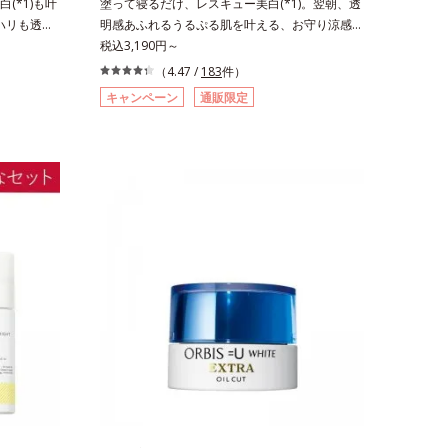
(*1)も叶
塗って寝るだけ、レスキュー美白(*1)。翌朝、透
。ハリも透明
明感あふれるうるぷる肌を叶える、お守り涼感ジ
の因子に着目
ェルパック。紫外線を浴びた日の夜は、ひんやり
税込3,190円～
ーズ。オルビ
気持ちいいジェルでお肌をレスキュー！ メラニ
（4.47 /
183
件）
る肌悩み一
ンの産生指令が活発になる夜の肌環境に着目し
キャンペーン
通販限定
きているこ
て、塗って眠るだけの簡単ケアで“潤白(*2)ツヤ
れる年齢サ
肌”へと整える夜用ジェルパックです。ぷるぷる
ろ、弾力感の
ジェルを肌にのせると、シートマスクのようにピ
み(*6)な
タッと密着。水ハリ膜が肌のうるおいをキープし
なさ」が現
ながら、やわらかさをアップ。美白(*1)と保湿の
を与えてい
両方にアプローチする「トラネキサム酸-
スユー ド
SG(*3)」、肌荒れや日焼けによる肌のほてりを予
D.F.アク
防する「グリチルリチン酸ジカリウム(*4)」な
、従来から配
ど、たっぷりの保湿成分が浸透しやすい肌環境を
ム酸」を配
叶えます。はじめはピタッと密着するテクスチャ
美容成分
ーは、肌になじむごとにもっちり質感に、最後は
配合すること
なめらかな水膜へと3変化。普段の保湿液をこの
す。美白ケ
ジェルにおきかえて塗って眠るだけで、うるおい
叶うシリー
ながらもベタつかず、透明感のあるうるぷる肌へ
リと透明感
とリカバリーします。*1 メラニンの生成を抑
のエイジン
え、シミ・ソバカスを防ぐ*2 美白（メラニンの
生成を抑
生成を抑え、シミ・ソバカスを防ぐ）と保湿のこ