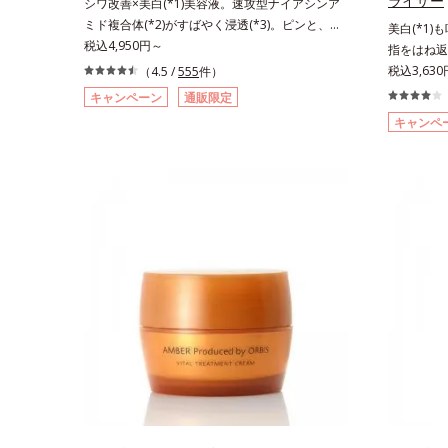
ライザー
シワ改善×美白(*1)美容液。速攻型ナイアシンア
ミド複合体(*2)がすばやく浸透(*3)。ピンと、パ
美白(*1)
ッと。大人の肌にハリ感を。シワ改善×美白(*1)
税込4,950円～
指をはね返
美容液。ポーラ化成 研究所の独自研究で見出し
ィットクリ
税込3,63
（4.5 /
555
件）
た、速攻型ナイアシンアミド複合体(*2)と浸透サ
年齢サイン
キャンペーン
通販限定
ポート成分(*4)を配合。シワ改善・美白の有効成
グケア(*
キャンペ
分「ナイアシンアミド」の浸透スピードがアップ
ズは、年齢
(*5)し、浸透しにくい大人肌の深く(*3)まで素早
はなく、肌
く届けます。真皮のコラーゲン産生を促進し、年
加齢ととも
齢とともに刻まれる深い悩みのシワを改善しなが
めたところ
ら、過剰なメラニン生成を防ぎ未来のシミ・ソバ
さ」や、く
カスを予防します。さらに独自研究に基づいた浸
「透明感の
透型ハリ保湿成分(*6)で大人肌にハリ感をプラ
を与えてい
ス。するっと伸び広がるテクスチャーで、"顔全
スユー ド
体にご使用いただける設計"。見えているシワは
「G.D.F
もちろん、自分では気づきにくい死角のシワの改
て、従来か
善にも効果を発揮します。*1 メラニンの生成を
ラネキサム
抑え、シミ・ソバカスを防ぐ*2 ナイアシンアミ
ズ共通の美
ド（有効成分）、水添大豆リン脂質、フィトステ
配合するこ
ロール、水（基剤）、BG（保湿）*3 角層まで*4
ます。美白
K石けん素地、ホホバアルコール、トリステアリ
が叶うシリ
ン酸デカグリセリル（基剤）*5 角層の範囲内に