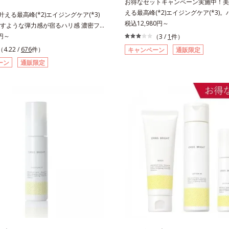
お得なセットキャンペーン実施中！美白
える最高峰(*2)エイジングケア(*3)
も叶える最高峰(*2)エイジングケア(*3)
感(*4)も結果主義。年齢サイン(*5)
税込12,980円～
すような弾力感が宿るハリ感 濃密フ
した肌科学エイジングケア(*3)シリ
ーム。ハリも透明感(*4)も結果主義。
0円～
（3 /
1
件）
スユー ドットシリーズは、年齢によ
(*5)の因子に着目した肌科学エイジン
（4.22 /
676
件）
キャンペーン
通販限定
つ一つを対処するのではなく、肌で起
3)シリーズ。オルビスユー ドットシリー
ーン
通販限定
との根本原因に着目。加齢とともに現
による肌悩み一つ一つを対処するので
イン(*5)について研究を進めたとこ
で起きていることの根本原因に着目。
ない状態である「ハリのなさ」や、くす
に現れる年齢サインについて研究を進
どが現れている状態である「透明感の
、弾力感のない状態である「ハリのな
れることで大人の肌印象に大きな影響
すみ(*6)などが現れている状態である
ることが分かりました。そこでオルビ
なさ」が、大人の肌印象に大きな影響
ットシリーズは美容成分(*7)として「G.
ることがわかりました。そこでオルビ
ティベーター(*8)」を配合。そして
ットシリーズは美容成分(*7)として
合している美白有効成分「トラネキサ
.アクティベーター(*8)」を配合。そし
合しました。さらに、シリーズ共通の
ら配合している美白(*1)有効成分「ト
(*7)「GLルートブースター(*9)」を
酸」を配合しました。さらに、シリー
で、肌のふっくら感や透明感を叶えま
容成分「GLルートブースター(*9)」を
アしながら多角的なエイジングケアが
とで、肌のふっくら感や透明感を叶え
ズに。3ステップで上向き(*10)のハ
ケアしながら多角的なエイジングケア
を。効果的なシナジー設計で、あなた
ーズに。3ステップで上向き(*10)のハ
グケアを応援します。*1 メラニンの