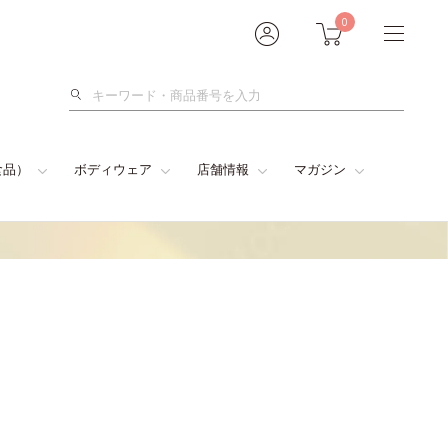
0
検
索
食品）
ボディウェア
店舗情報
マガジン