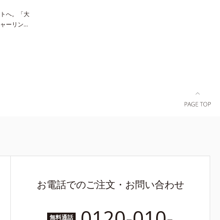
トへ。「大
ャーリング
人世代のボ
プレイズメ
ンスムース
で、そげ胸
包み込ん
なニットで
」に変わり
お電話でのご注文・お問い合わせ
0120-010-
無料通話