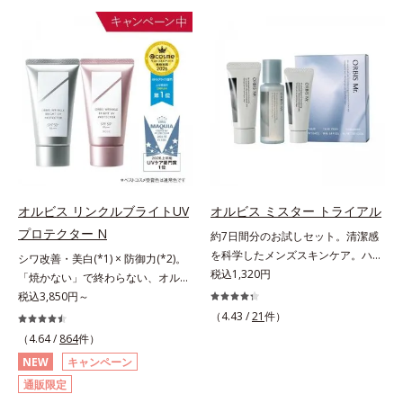
げるだけで濃いメイクはもちろん毛
ファンデが毛穴に落ちる隙をつくら
穴悩みも取り去り、一瞬で気持ちの
ず、メイクのりがUPします。水分
いい素肌へ。スキンケア0番目に、
と皮脂のバランスを整え、乾燥＆ベ
かつてないクレンジング(*2)をご用
タつきレスに。さらに毛穴周りの肌
意しました。ポーラ化成は独自の先
にうるおいを与え、キュッと引き締
端研究により、ナノバブルよりも小
め＆ハリ感をUPさせます。また皮
さい超微粒子(*3)をクレンジングに
脂を感知するとギュッと固まる膜を
搭載することに成功。毛穴よりはる
採用。ファンデーションのくずれや
かに小さい超微粒子とオイルが肌と
毛穴落ちを防ぎ、キレイが長持ちし
汚れの間に入り込み、小さくばらけ
ます。軽やかにのびるリキッドが肌
て肌表面にうるおいベールを形成。
にほわっとべールをかけて、肌キメ
オルビス リンクルブライトUV
オルビス ミスター トライアル
これにより、洗い流した瞬間に汚れ
がふっくら整うかのよう(*3)。つっ
プロテクター N
約7日間分のお試しセット。清潔感
が肌に再付着することを防止し、細
ぱらないここちよい密着感で、さま
を科学したメンズスキンケア。ハ
シワ改善・美白(*1) × 防御力(*2)。
かい毛穴汚れをごっそりするん！角
ざまなタイプのファンデと併用でき
リ・ツヤのある、好印象な清潔透明
税込1,320円
「焼かない」で終わらない、オルビ
栓溶解オイル(*4)が詰まりや黒ずみ
ます。毛穴が気になる箇所への部分
肌(*1)へ。オルビス ミスターは、男
ス最高峰(*3)日焼け止め。シワ改
税込3,850円～
も溶かして、毛穴の目立ちにくいす
使いもOK。*1 ファンデーションが
性の清潔感、爽やかさ、若々しさの
善・美白(*1) × 防御力(*2)「焼かな
べすべ肌に洗い上げます。大人肌の
くずれて毛穴に落ちること*2 酸化
（4.43 /
21
件）
印象を科学的に検証し、ポジティブ
い」で終わらないオルビス最高峰
ためのくすみ(*5)を晴らすアプロー
チタン配合＝カバー力向上成分*3
（4.64 /
864
件）
な光（＝ツヤ）が男性の印象に重要
(*3)顔用日焼け止めです。ポーラ化
チによって圧巻の洗浄力と保湿力を
メイク効果による
NEW
キャンペーン
であること(*2)を業界で初めて発見
成の独自研究による、紫外線に反応
叶え、毛穴目立ち(*6)や乾燥による
通販限定
(*3)。ニキビ・肌荒れ予防有効成分
して強固な膜を形成する技術「瞬間
くすみをケアし、毎日のメイクが楽