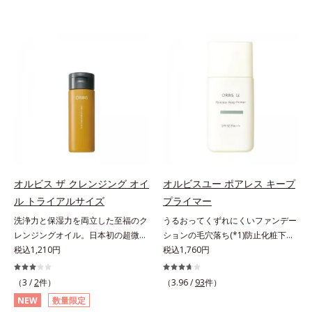
オルビス ザ クレンジング オイ
オルビスユー ポアレス キープ
ル トライアルサイズ
プライマー
洗浄力と保湿力を両立した至福のク
うるおってくずれにくいファンデー
レンジングオイル。日本初の超微粒
ションの毛穴落ち(*1)防止化粧下
子技術(*1)が毛穴奥の微細な汚れに
税込1,210円
地。ファンデーションの毛穴落ち
税込1,760円
アプローチ。圧倒的な洗浄力と毛穴
(*1)防止化粧下地です。毛穴
悩みに着目したクレンジングオイル
1/10000サイズのマイクロカバー成
（3 /
2
件）
（3.96 /
93
件）
のトライアルサイズです。日本初・
分(*2)が毛穴をカバー。毛穴をフラ
NEW
数量限定
超微粒子技術(*1)で、さっと塗り広
ットに整えてつるんとなめらかに。