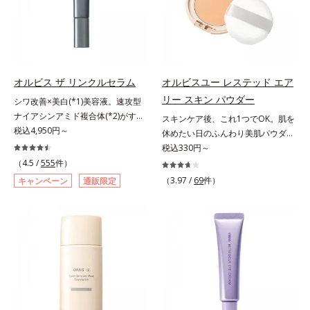
(*3)をクレンジングに搭載すること
スト済＝全ての方にアレルギーが起
アシリーズの保湿力*3 年齢に応じ
の水分量アップ。洗顔後の肌に使う
に成功。毛穴よりはるかに小さい超
こらないということではありませ
たお手入れのこと*4 うるおいによ
と後肌がやわらかくなり、くすみ知
微粒子とオイルが肌と汚れの間に入
ん。
る*5 乾燥、ハリ・ツヤのなさ
らずのまっさら肌へ。メイクのり
り込み、小さくばらけて肌表面にう
*6 乾燥による*7 保湿成分*8
(*7)もよくなります。さわやかさ広
るおいベールを形成。これにより、
ロニセラカエルレア果汁、ノバラエ
がるシトラスハーバルの香り。*1
洗い流した瞬間に汚れが肌に再付着
キス配合＝うるおいを与えハリと透
オルビス ザ リンクルセラム
オルビスユー レステッド エア
乾燥による*2 クエン酸配合＝角層
することを防止し、細かい毛穴汚れ
明感に満ちた肌へ導く保湿成分*9
リー スキン パウダー
柔軟成分*3 イソペンチルジオール
シワ改善×美白(*1)美容液。速攻型
をごっそりするん！角栓溶解オイル
メマツヨイグサ抽出液、スイカズラ
配合＝保湿成分*4 ツボクサ葉エキ
ナイアシンアミド複合体(*2)がすば
(*4)が詰まりや黒ずみも溶かして、
スキンケア後、これ1つでOK。肌を
エキス配合＝角層のすみずみまで水
ス配合＝保湿成分*5 パルミチン酸
やく浸透(*3)。ピンと、パッと。大
税込4,950円～
毛穴の目立ちにくいすべすべ肌に洗
休めたい日のふんわり美肌パウダ
分・油分を保ち、ハリ・ツヤを与え
アスコルビルリン酸3Na配合＝保湿
人の肌にハリ感を。シワ改善×美白
い上げます。大人肌のためのくすみ
ー。ふんわり美肌が叶う、うるおい
税込330円～
る保湿成分*10 気持ちのことアレ
成分*6 セラミドNP、セラミド
(*1)美容液。ポーラ化成 研究所の独
(*5)を晴らすアプローチによって圧
パウダーです。3色の光を操るパウ
（4.5 /
555
件）
ルギーテスト済＝全ての方にアレル
NG、セラミドAP配合＝保湿成分*7
自研究で見出した、速攻型ナイアシ
巻の洗浄力と保湿力を叶え、毛穴目
ダーがツヤと透明感を演出。ソフト
ギーが起こらないということではあ
（3.97 /
69
件）
キャンペーン
通販限定
汚れを落とすことによる
ンアミド複合体(*2)と浸透サポート
立ち(*6)や乾燥によるくすみをケア
フォーカス効果で肌のアラや影をぼ
りません。
成分(*4)を配合。シワ改善・美白の
し、毎日のメイクが楽しくなる晴れ
かし、毛穴やくすみもサラッとカバ
有効成分「ナイアシンアミド」の浸
やかな肌に導きます。*1 ポーラ化
ー。ふんわり軽いつけごこちながら
透スピードがアップ(*5)し、浸透し
成独自の（Ｃ１２－２０）アルキル
美肌質感を叶えます。さらに花粉や
にくい大人肌の深く(*3)まで素早く
グルコシド（保湿）で形成するミセ
ちり・ホコリ、紫外線などの外的刺
届けます。真皮のコラーゲン産生を
ルから、汚れをはね返す水の膜をつ
激から肌をガードします。スキンケ
促進し、年齢とともに刻まれる深い
くる技術が日本初（2024年12月時
ア後にこれひとつでライトメイク効
悩みのシワを改善しながら、過剰な
点、J－GLOBALによる自社調べ）
果。クレンジング不要で、紫外線吸
メラニン生成を防ぎ未来のシミ・ソ
*2 オルビス内でかつてないオイル
収剤やグリセリン、パラベンもフリ