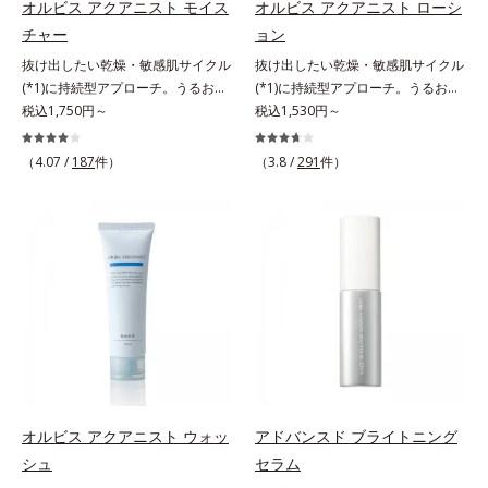
オルビス アクアニスト モイス
オルビス アクアニスト ローシ
チャー
ョン
抜け出したい乾燥・敏感肌サイクル
抜け出したい乾燥・敏感肌サイクル
(*1)に持続型アプローチ。うるおい
(*1)に持続型アプローチ。うるおい
を追求した敏感肌用保湿スキンケア
税込1,750円～
を追求した敏感肌用保湿スキンケア
税込1,530円～
(*2)。うるおいを逃し、刺激を受け
(*2)。うるおいを逃し、刺激を受け
やすい角層の“乾燥敏感スランプ
やすい角層の“乾燥敏感スランプ
（4.07 /
187
件）
（3.8 /
291
件）
(*3)”に悩む敏感な肌へ。創業時から
(*3)”に悩む敏感な肌へ。創業時から
のうるおい研究により完成した、待
のうるおい研究により完成した、待
望の敏感肌用保湿スキンケアライン
望の敏感肌用保湿スキンケアライン
「オルビス アクアニスト」。乾燥
「オルビス アクアニスト」。乾燥
敏感スランプの原因にアプローチす
敏感スランプの原因にアプローチす
る持続型トリプルアミノ酸(*4)を配
る持続型トリプルアミノ酸(*4)を配
合。もともと体内にあるアミノ酸は
合。もともと体内にあるアミノ酸は
異物として排出されにくく、肌にと
異物として排出されにくく、肌にと
どまってうるおいを蓄えてくれま
どまってうるおいを蓄えてくれま
す。刺激を受けやすくなった角層を
す。刺激を受けやすくなった角層を
うるおいで満たし、脱・敏感肌を目
うるおいで満たし、脱・敏感肌を目
指します。無油分・無着色・無香
指します。無油分・無着色・無香
オルビス アクアニスト ウォッ
アドバンスド ブライトニング
料・アルコールフリー・界面活性剤
料・アルコールフリー・界面活性剤
シュ
セラム
不使用(*5)・パラベンフリー、6つ
不使用(*5)・パラベンフリー、6つ