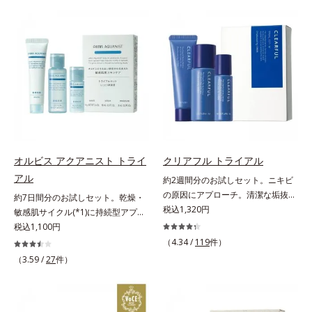
と保湿成分を新たに配合。これまで
オートディフェンステクノロジー
しくなる晴れやかな肌に導きます。
の乾燥・テカリへのケアはそのまま
(*4)」を搭載。紫外線を浴びた膜が
*1 ポーラ化成独自の（Ｃ１２－２
に、肌荒れ・ニキビ予防など“今”の
厚く強靭に進化することで、紫外線
０）アルキルグルコシド（保湿）で
肌悩みに応え、“未来”を見据えて好
が強い環境でも汗やくずれから肌を
形成するミセルから、汚れをはね返
印象の鍵となるハリ・ツヤへもアプ
守り、美容成分(*5)の浸透を促進
す水の膜をつくる技術が日本初
ローチする進化を遂げました。うる
(*6)します。有効成分「ナイアシン
（2024年12月時点、J－GLOBALに
おいを逃しやすい男性肌に着目し、
アミド」配合。真皮のコラーゲン産
よる自社調べ）*2 オルビス内でか
アイテム同士をなじみやすくする
生を促進し今あるシワを改善。メラ
つてないオイルクレンジングのこと
「うるおいコネクト設計」を採用。
ニンの受け渡しを抑制することで、
*3 ポーラ化成独自の（Ｃ１２－２
8アイテム分の機能を3ステップに集
未来のシミ・ソバカスも予防しま
０）アルキルグルコシド（保湿）で
約し、よりシンプルなお手入れで、
す。今あるシワも未来のシミにもア
形成するミセル*4 炭酸ジカプリリ
オルビス アクアニスト トライ
クリアフル トライアル
ハリ・ツヤのある好印象な清潔透明
プローチ。保湿成分が日中の肌にも
ル*5 乾燥や汚れによる*6 キメの乱
アル
肌(*1)へ導きます。*1 うるおいによ
約2週間分のお試しセット。ニキビ
うるおいを与え、明るくなめらかな
れによる＜使用量目安＞適量＜使用
る透明感のある肌*2 男性の顔画像
の原因にアプローチ。清潔な垢抜け
肌へ導きます。さらに落ちにくくす
ステップ＞オルビス ザ クレンジン
約7日間分のお試しセット。乾燥・
を用いた印象評価において、基準画
肌(*1)へ。「ニキビをくり返してし
税込1,320円
るとキシキシし、塗りごこちを優先
グ オイル ⇒ 洗顔料 ⇒ 化粧
敏感肌サイクル(*1)に持続型アプロ
像に対して、頬全体に輝度分布がな
まう」「毛穴目立ちが気になる」
すると膜がくずれやすくなる日焼け
水 ⇒ 保湿液 ※W洗顔が必要で
ーチ。敏感肌用保湿スキンケア
税込1,100円
だらかな光（ツヤ）があると、爽や
「マスク生活であごや口まわりのニ
止めのジレンマを解消すべく試作を
す＜使用方法＞1.適量をとり、手の
(*2)。うるおいを逃し、刺激を受け
（4.34 /
119
件）
かさ印象が高く評価されたこと*3
キビが気になる」というお悩みに。
重ね、落ちにくくのびのよいみずみ
ひら全体にさっと広げます。2.肌の
やすい角層の“乾燥敏感スランプ
（3.59 /
27
件）
2022年12月22日時点で、科学文献
くり返しニキビの根本原因「肌のバ
ずしいテクスチャーを追求しまし
上で軽くらせんを描くように、メイ
(*3)”に悩む敏感な肌へ。創業時から
データベースPubMed及びGoogle
リア機能の低下」と、肌悩み「毛穴
た。まるで美容液級のなめらかさで
クとよくなじませます。※落ちにく
のうるおい研究により完成した、待
scholarにより国内化粧品業界にお
の目立ち」の両方にWでアプローチ
肌にぴったり密着し、SPF50+・
いメイクを落とす際は、乾いた手に
望の敏感肌用保湿スキンケアライン
いて該当文献がないことを確認（ポ
する、薬用ニキビ対策スキンケアシ