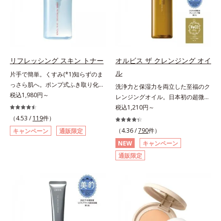
有効成分として、「DF-パンテノー
状態である「ハリのなさ」や、くす
然ビタミンE、イノシット、フィチ
物由来アミノ酸（エクトイン）配合
ル(*3)」を国内唯一(*4)、高濃度で
み(*6)などが現れている状態である
ン酸、ユズセラミド、スフィンゴ糖
＝乱れた角層にうるおいを与え、肌
配合。角層のバリア機能にアプロー
「透明感のなさ」が現れることで大
脂質*3 角層内*4 うるおいによりキ
荒れを防ぐ保湿成分*5 ウォッシュ
チして肌荒れを防ぎ、肌不調にゆら
人の肌印象に大きな影響を与えてい
メを整えて毛穴を目立たなくする*5
を除くLM＝さっぱり高保湿タイプ
がない肌を叶えます。そして、独自
ることが分かりました。そこでオル
すべての方に皮膚刺激がおきないと
（脂性肌～普通肌）RM＝しっとり
研究に基づいたアプローチ成分
ビスユー ドットシリーズは美容成
いうわけではありません※敏感肌対
リフレッシング スキン トナー
オルビス ザ クレンジング オイ
高保湿タイプ（普通肌～超乾性肌）
「MCアクティベーター(*5)」。肌
分(*7)として「G.D.F.アクティベー
象パッチテスト済（すべての人に皮
アレルギーテスト済＝全ての方にア
ル
片手で簡単。くすみ(*1)知らずのま
のうるおいを引き出し・高めて、ハ
ター(*8)」を配合。そして、従来か
膚刺激がおきないというわけではあ
レルギーが起こらないということで
っさら肌へ。ポンプ式ふき取り化粧
洗浄力と保湿力を両立した至福のク
リ感あふれる肌へと導きます。うる
ら配合している美白有効成分「トラ
りません）※弱酸性（ローション・
はありません。
水。くすみ(*1)知らずのまっさら肌
税込1,980円～
レンジングオイル。日本初の超微粒
おいに満ちたゆらがない肌をご体感
ネキサム酸」を配合しました。さら
モイスチャーのみ）アレルギーテス
へ。洗顔後すぐの肌に使う、ポンプ
子技術(*1)が毛穴奥の微細な汚れに
税込1,210円～
いただくために設計された3ステッ
に、シリーズ共通の美容成分(*7)
ト済＝全ての方にアレルギーが起こ
式のふき取り化粧水です。ポンプ式
アプローチ。圧倒的な洗浄力と毛穴
（4.53 /
119
件）
プで、いつも力強く美しくあり続け
「GLルートブースター(*9)」を配合
らないということではありません。
だから簡単。片手でぷしゅっと押す
悩みに着目したクレンジングオイル
るあなたを応援します。*1 肌にう
することで、肌のふっくら感や透明
（4.36 /
790
件）
キャンペーン
通販限定
ノンコメドジェニックテスト済＝す
だけでコットンに含ませられます。
です。日本初・超微粒子技術(*1)
るおいが満ち、維持されている状態
感を叶えます。美白ケアしながら多
べての人にコメド（ニキビのもと）
NEW
キャンペーン
コットンで肌をふき取ると、植物由
で、さっと塗り広げるだけで濃いメ
*2 年齢に応じたお手入れのこと
角的なエイジングケアが叶うシリー
ができないというわけではありませ
通販限定
来AHA(*2)が古い角質をやわらかく
イクはもちろん毛穴悩みも取り去
*3 デクスパンテノールW*4
ズに。3ステップで上向き(*10)のハ
ん。
し、手強い汚れも落としやすく。ク
り、一瞬で気持ちのいい素肌へ。ス
2022年5月 Mintel社データベース及
リと透明感を。効果的なシナジー設
イックフィット成分(*3)がほぐれた
キンケア0番目に、かつてないクレ
び先行技術調査による当社調べ*5
計で、あなたのエイジングケアを応
角層の汚れを素早くなじませ、コッ
ンジング(*2)をご用意しました。ポ
オトギリソウエキス配合＝肌にうる
援します。*1 メラニンの生成を抑
トンで除去します。話題の美容成分
ーラ化成は独自の先端研究により、
おいを与え、うるおいに満ちたハリ
え、シミ・ソバカスを防ぐ（ウォッ
CICA(*4)のほか、高浸透ビタミン
ナノバブルよりも小さい超微粒子
ツヤ肌へ導く保湿成分アレルギーテ
シュ除く）*2 オルビス内スキンケ
C(*5)や高浸透セラミド(*6)配合で肌