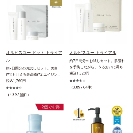
PA++++という高い紫外線カット力
とり、メイクとしっかりなじませて
「オルビス アクアニスト」。乾燥
ーラ化成研究所調べ）アレルギーテ
リーズです。5種の和漢植物由来成
ながら、白浮きしにくい処方に。シ
ください。3.メイクとなじんだら、
敏感スランプの原因にアプローチす
スト済＝全ての方にアレルギーが起
分とコラーゲンが肌をいたわりなが
ワ改善・美白を叶えながら、紫外線
水またはぬるま湯でよく洗い流しま
る持続型トリプルアミノ酸(*4)を配
こらないということではありませ
らうるおいを与え、バリア機能を維
を味方にしてあなたの肌を守る最高
す。4.その後、洗顔料で洗顔してく
合。もともと体内にあるアミノ酸は
ん。ノンコメドジェニックテスト済
持。ニキビができにくい肌を目指し
峰顔用日焼け止めです。*1 メラニ
ださい。
異物として排出されにくく、肌にと
＝すべての人にコメド（ニキビのも
ます。さらにビタミンC誘導体をは
ンの生成を抑え、シミ・ソバカスを
どまってうるおいを蓄えてくれま
と）ができないというわけではあり
じめとした5種の整肌成分(*2)から
防ぐ*2 化粧膜のくずれにくさ、肌
す。刺激を受けやすくなった角層を
ません。
成る「ナノVCショットカプセル」
をうるおして保護すること*3 オル
うるおいで満たし、脱・敏感肌を目
を配合。カプセルが浸透してから成
ビス内最高の紫外線カットレベル*4
指します。無油分・無着色・無香
オルビスユー ドット トライア
オルビスユー トライアル
分を放出する特殊技術によって、高
紫外線に瞬時に反応して、膜が厚く
料・アルコールフリー・界面活性剤
ル
約7日間分のお試しセット。肌荒れ
い浸透力(*3)と安定性を実現。毛穴
なり始めることおよび表面に新たな
不使用(*5)・パラベンフリー、6つ
を予防しながら、うるおいに満ちた
約7日間分のお試しセット。美白
の目立ちをしっかりケア(*4)して、
膜ができ始めることで膜が強くくず
のフリー処方で徹底的に肌に寄り添
美しい肌へ。7000種を超える成分
税込1,320円
(*1)も叶える最高峰(*2)エイジング
ゆらぎやすいニキビ肌を、みずみず
れにくくなり、密閉することで保湿
います。*1 乾燥と敏感をくり返す
から厳選し、「うるおいの質(*1)」
ケア(*3)。ハリも透明感(*4)も結果
税込1,760円
しい清潔な垢抜け肌(*1)へと導きま
成分を浸透促進すること（角層ま
こと*2 敏感肌対象連用テスト済
に着目した初期エイジングケア(*2)
主義。年齢サイン(*5)の因子に着目
す。たっぷりの保湿成分で低刺激。
（3.89 /
64
件）
で）*5 保湿成分*6 角層まで＜使用
（すべての方のお肌に合うというこ
シリーズオルビスユーは肌本来のう
した肌科学エイジングケア(*3)シリ
敏感肌の方にもお使いいただけます
量目安＞大きめのパール1粒程度
とではありません）*3 乾燥して敏
（4.39 /
66
件）
るおいやバリア機能にアプローチす
ーズ。オルビスユー ドットシリー
(*5)。L＝さっぱりタイプ（ニキビ
※全顔使用の場合＜使用ステップ＞
感に感じやすい状態のこと*4 発酵
る初期エイジングケアシリーズで
ズは、年齢による肌悩み一つ一つを
のできやすい肌・超脂性肌～普通
洗顔料 ⇒ 化粧水 ⇒ 保湿液 ⇒オル
アミノ酸（ポリグルタミン酸）配合
す。「うるおいの質」に着目し、肌
対処するのではなく、肌で起きてい
肌）M＝しっとりタイプ（ニキビの
ビス リンクルブライトUVプロテク
＝乾燥を防ぎ、うるおいに満ちた肌
荒れを予防しながらうるおいに満ち
ることの根本原因に着目。加齢とと
できやすい肌・普通肌～乾性肌）*1
ター N各商品の詳しい情報は商品ペ
へ導く保湿成分、植物由来アミノ酸
た美しい肌へと導きます。ポーラ・
もに現れる年齢サイン(*5)について
洗浄による汚れの除去*2 テトラ2-
ージをご覧ください。・BEAUTY夏
（エルゴチオネイン）配合＝肌を整
オルビスグループ独自の肌荒れ防止
研究を進めたところ、弾力感のない
ヘキシルデカン酸アスコルビル、天
祭りは、こちら
え、すこやかに保つ保湿成分、微生