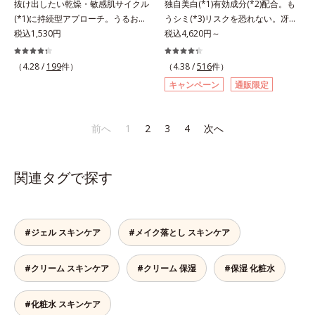
抜け出したい乾燥・敏感肌サイクル
独自美白(*1)有効成分(*2)配合。も
のフリー処方で徹底的に肌に寄り添
のフリー処方で徹底的に肌に寄り添
(*1)に持続型アプローチ。うるおい
うシミ(*3)リスクを恐れない。冴え
います。*1 乾燥と敏感をくり返す
います。*1 乾燥と敏感をくり返す
を追求した敏感肌用保湿スキンケア
税込1,530円
わたる透明美肌(*4)へ。先端肌科学
税込4,620円～
こと*2 敏感肌対象連用テスト済
こと*2 敏感肌対象連用テスト済
(*2)。うるおいを逃し、刺激を受け
が導く、透明感あふれる輝き(*4)
（すべての方のお肌に合うというこ
（すべての方のお肌に合うというこ
やすい角層の“乾燥敏感スランプ
へ。今の自分の肌も未来の肌もあき
とではありません）*3 乾燥して敏
（4.28 /
199
件）
とではありません）*3 乾燥して敏
（4.38 /
516
件）
(*3)”に悩む敏感な肌へ。創業時から
らめない、自分史上最高の冴えわた
感に感じやすい状態のこと*4 発酵
感に感じやすい状態のこと*4 発酵
キャンペーン
通販限定
のうるおい研究により完成した、待
る透明美肌(*4)を目指すには、美肌
アミノ酸（ポリグルタミン酸）配合
アミノ酸（ポリグルタミン酸）配合
望の敏感肌用保湿スキンケアライン
の阻害要因となるうるおい不足やシ
＝乾燥を防ぎ、うるおいに満ちた肌
＝乾燥を防ぎ、うるおいに満ちた肌
「オルビス アクアニスト」。乾燥
ミを予防するお手入れを続けること
へ導く保湿成分、植物由来アミノ酸
へ導く保湿成分、植物由来アミノ酸
前へ
1
2
3
4
次へ
敏感スランプの原因にアプローチす
が大切だと考えました。そこで、ポ
（エルゴチオネイン）配合＝肌を整
（エルゴチオネイン）配合＝肌を整
る持続型トリプルアミノ酸(*4)を配
ーラ・オルビスグループ独自の美白
え、すこやかに保つ保湿成分、微生
え、すこやかに保つ保湿成分、微生
合。もともと体内にあるアミノ酸は
(*1)有効成分「m-ピクセノール（デ
物由来アミノ酸（エクトイン）配合
物由来アミノ酸（エクトイン）配合
関連タグで探す
異物として排出されにくく、肌にと
クスパンテノールW）」を配合。シ
＝乱れた角層にうるおいを与え、肌
＝乱れた角層にうるおいを与え、肌
どまってうるおいを蓄えてくれま
ミの原因になると考えられる“メラ
荒れを防ぐ保湿成分*5 ウォッシュ
荒れを防ぐ保湿成分*5 ウォッシュ
す。刺激を受けやすくなった角層を
ニンの塊”を居座らせない(*1)、粉砕
を除くLM＝さっぱり高保湿タイプ
を除くLM＝さっぱり高保湿タイプ
うるおいで満たし、脱・敏感肌を目
と排出サポート(*5)の2ステップで
（脂性肌～普通肌）RM＝しっとり
（脂性肌～普通肌）RM＝しっとり
#ジェル スキンケア
#メイク落とし スキンケア
指します。無油分・無着色・無香
メラニンの蓄積を抑え、シミ・ソバ
高保湿タイプ（普通肌～超乾性肌）
高保湿タイプ（普通肌～超乾性肌）
料・アルコールフリー・パラベンフ
カスを防ぎます。さらに、「アルテ
#クリーム スキンケア
#クリーム 保湿
#保湿 化粧水
リーで、徹底的に肌に寄り添いま
アネスレ(*6)」を配合し、うるおい
す。*1 乾燥と敏感をくり返すこと
に満ちた自分本来の澄み渡るような
*2 敏感肌対象連用テスト済（すべ
透明感を目指します。手に取った
#化粧水 スキンケア
ての方のお肌に合うということでは
時、なじませた時、後肌、と3段階