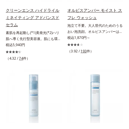
なくフィットするから。粉体の表面
チノール配合＝保湿成分*2 パルミ
クルセラム ⇒ 保湿液＜1商品あたり
にダマ防止の特殊コーティングを施
トイルトリペプチド－5配合＝保湿
の使用回数＞通常サイズ：約90回
クリーンエンス ハイドライル
オルビスアンバー モイスト ス
すことで、カバー粉体は薄く・均一
成分*3 ラウロイルグルタミン酸ジ
（1.5ヵ月程度）ラージサイズ：約
ミネイティング アドバンスド
フレ ウォッシュ
に凹凸へフィット。毛穴や色ムラを
（フィトステリル/オクチルドデシ
180回（3ヵ月程度）各商品の詳し
セラム
泡立て不要。大人世代のためのうる
カバーしながら自然な仕上がりを叶
ル）配合＝保湿成分*4 角層まで
い情報は商品ページをご覧くださ
おい泡洗顔。オルビスアンバーは、
えます。また、ファンデーションを
い。・BEAUTY夏祭りは、こちら
素肌を再起動し(*1)美発光(*2)ハリ
いつも⾃然体で美しくありたいと願
税込1,870円～
つけている間に保湿成分が肌へ浸透
肌へ導く先行型美容液。肌にも環境
う⼤⼈世代に寄り添うブランドで
(*2)するスキンコンディショニング
にも、いいことを——。
税込5,940円
す。年齢印象研究に基づいた肌サイ
セラム設計(*3)を採用。肌に触れた
「CLEANENCE（クリーンエン
（3.92 /
193
件）
エンスで、複合的なお悩みにアプロ
瞬間、保湿成分が浸透しうるおいを
ス）」が目指すのは、まっさらな素
（4.32 /
74
件）
ーチ。大人世代の肌に向き合い、手
与えます。キメを整え、磨かれたよ
肌と地球へのやさしさ。間引きされ
軽なお手入れで賢いケアを。ライフ
うな透明感とツヤを生み出すこと
た花や実、副産物など、本来は廃棄
スタイルになじむ、若々しい印象(*)
で、“つるん”とした光のヴェールを
されるはずだった原料や資源を「ア
作りのサポートをします。* 肌にハ
まとったような仕上がりに。*1 ス
ップサイクル（そのまま再利用する
リを与え若々しい印象
キンフィットカラー成分（酸化チタ
のではなく、商品としての価値を高
ン、酸化鉄、ステアロイルグルタミ
めるような加工を行う）」。不要と
ン酸2Na）配合＝自然な仕上がりで
されるものを生まれ変わらせて新し
肌悩みをカバーする粉体*2 角層ま
いパワーを引き出し、サイエンスの
で*3 肌のキメを整え、粉体を密着
力でまっさらな素肌へと導くクリー
させる設計のこと
ンビューティブランドです。