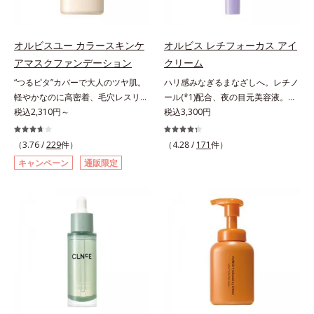
バカスを予防します。さらに独自研
クレンジングのこと*3 ポーラ化成
ー処方。肌を休ませたい日、リモー
究に基づいた浸透型ハリ保湿成分
独自の（Ｃ１２－２０）アルキルグ
トワークの時、近所へちょこっとお
(*6)で大人肌にハリ感をプラス。す
ルコシド（保湿）で形成するミセル
出かけする時など、しっかりメイク
オルビスユー カラースキンケ
オルビス レチフォーカス アイ
るっと伸び広がるテクスチャー
*4 炭酸ジカプリリル*5 乾燥や汚れ
は負担に感じる日におすすめです。
アマスクファンデーション
クリーム
で、"顔全体にご使用いただける設
による*6 キメの乱れによる＜使用
“つるピタ”カバーで大人のツヤ肌。
ハリ感みなぎるまなざしへ。レチノ
計"。見えているシワはもちろん、
量目安＞適量＜使用ステップ＞オル
軽やかなのに高密着、毛穴レスリキ
ール(*1)配合、夜の目元美容液。オ
自分では気づきにくい死角のシワの
ビス ザ クレンジング オイル ⇒
ッドファンデ。みずみずしく、とけ
税込2,310円～
ルビスの目元技術を結集し、ハリ感
税込3,300円
改善にも効果を発揮します。*1 メ
洗顔料 ⇒ 化粧水 ⇒ 保湿液
込むように密着カバー毛穴レスでな
みなぎるまなざしへ。レチノール
ラニンの生成を抑え、シミ・ソバカ
※W洗顔が必要です＜使用方法＞1.
めらかな質感美へ導く、リキッドフ
(*1)配合の目元美容液です。目元悩
スを防ぐ*2 ナイアシンアミド（有
適量（2プッシュ程度）をとり、手
（3.76 /
229
件）
（4.28 /
171
件）
ァンデーション「カバーはしたいけ
みをマルチにケアするレチノール
効成分）、水添大豆リン脂質、フィ
のひら全体にさっと広げます。2.肌
キャンペーン
通販限定
ど厚塗り感はイヤ」「素肌がもとも
と、ハリ感をサポートするペプチド
トステロール、水（基剤）、
の上で軽くらせんを描くように、メ
とキレイな人だと思われたい」そん
(*2)の2種の成分が深いうるおいを
BG（保湿）*3 角層まで*4 K石けん
イクとよくなじませます。※落ちに
なお客様の声から誕生した、軽やか
与え、湧き上がるようなハリ感を呼
素地、ホホバアルコール、トリステ
くいメイクを落とす際は、乾いた手
なのにピタッと密着し、肌悩み
び覚まします。ハリ膜がのび広が
アリン酸デカグリセリル（基剤）*5
にとり、メイクとしっかりなじませ
を“つるん”と隠すリキッドファンデ
り、肌表面にピン！としたハリ感を
角層の範囲内における自社従来品処
てください。3.メイクとなじんだ
ーションです。年齢とともに増えて
与え、さらに疑似セラミド(*3)が角
方との比較*6 ドクダミエキス、シ
ら、水またはぬるま湯でよく洗い流
いくお悩みを自然に隠しつつも、ま
層の隙間に浸透(*4)。夜のスキンケ
クロヘキサンジカルボン酸ビスエト
します。4.その後、洗顔料で洗顔し
るで“素肌美人”に見える仕上がりを
アの最後にプラスすることで乾燥に
キシジグリコール（保湿）＜使用量
てください。各商品の詳しい情報は
叶えるのは、微細で均一なカバー粉
よる小ジワを目立たなくし、ハリ感
目安＞パール1粒程度＜ご使用ステ
商品ページをご覧ください。・
体(*1)が大きさの異なる毛穴にも隙
みなぎる目元を目指します。*1 レ
ップ＞洗顔料 ⇒ 化粧水 ⇒ ザ リン
BEAUTY夏祭りは、こちら