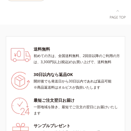
ありません）*3 乾燥して敏感に感
に変化するテクスチャーは、肌にす
じやすい状態のこと*4 発酵アミノ
ばやくなじみ、毎日の美白ケアを楽
酸（ポリグルタミン酸）配合＝乾燥
しくする使いごこちを叶えました。
を防ぎ、うるおいに満ちた肌へ導く
*1 メラニンの蓄積を抑え、シミ・
保湿成分、植物由来アミノ酸（エル
ソバカスを防ぐ*2 デクスパンテノ
ゴチオネイン）配合＝肌を整え、す
ールW*3 これからできるシミのこ
こやかに保つ保湿成分、微生物由来
と*4 うるおいによる透明感のある
アミノ酸（エクトイン）配合＝乱れ
肌*5 ターンオーバーを促進して、
送料無料
た角層にうるおいを与え、肌荒れを
メラニンの塊を微細化すること*6
初めての方は、全国送料無料、2回目以降のご利用の方
防ぐ保湿成分
アルテアエキス配合＝保湿成分各商
は、3,300円以上(税込)のお買い上げで、送料無料
品の詳しい情報は商品ページをご覧
ください。・BEAUTY夏祭りは、こ
30日以内なら返品OK
ちら
開封後でも発送日から30日以内であれば返品可能
※商品返送料はオルビスが負担いたします
最短ご注文翌日お届け
一部地域を除き、最短でご注文の翌日にお届けいたし
ます
サンプルプレゼント