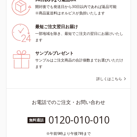
え、すこやかに保つ保湿成分、微生
アミノ酸（エクトイン）配合＝乱れ
物由来アミノ酸（エクトイン）配合
た角層にうるおいを与え、肌荒れを
開封後でも発送日から30日以内であれば返品可能
＝乱れた角層にうるおいを与え、肌
防ぐ保湿成分
※商品返送料はオルビスが負担いたします
荒れを防ぐ保湿成分*5 ウォッシュ
を除くLM＝さっぱり高保湿タイプ
最短ご注文翌日お届け
（脂性肌～普通肌）RM＝しっとり
一部地域を除き、最短でご注文の翌日にお届けいたし
高保湿タイプ（普通肌～超乾性肌）
ます
サンプルプレゼント
サンプルはご注文商品の合計個数までお選びいただけ
ます
詳しくはこちら
お電話でのご注文・お問い合わせ
0120-010-010
無料通話
午前9時より午後7時まで