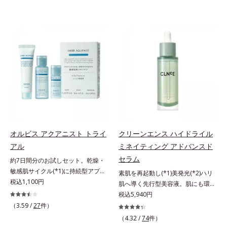
オルビス アクアニスト トライ
クリーンエンス ハイドライル
アル
ミネイティング アドバンスド
セラム
約7日間分のお試しセット。乾燥・
敏感肌サイクル(*1)に持続型アプロ
素肌を再起動し(*1)美発光(*2)ハリ
ーチ。敏感肌用保湿スキンケア
税込1,100円
肌へ導く先行型美容液。肌にも環境
(*2)。うるおいを逃し、刺激を受け
にも、いいことを——。
税込5,940円
やすい角層の“乾燥敏感スランプ
「CLEANENCE（クリーンエン
（3.59 /
27
件）
(*3)”に悩む敏感な肌へ。創業時から
ス）」が目指すのは、まっさらな素
（4.32 /
74
件）
のうるおい研究により完成した、待
肌と地球へのやさしさ。間引きされ