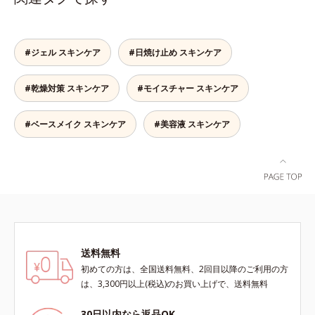
「オルビス アクアニスト」。乾燥
「オルビス アクアニスト」。乾燥
（エルゴチオネイン）配合＝肌を整
敏感スランプの原因にアプローチす
敏感スランプの原因にアプローチす
え、すこやかに保つ保湿成分、微生
る持続型トリプルアミノ酸(*4)を配
る持続型トリプルアミノ酸(*4)を配
物由来アミノ酸（エクトイン）配合
合。もともと体内にあるアミノ酸は
合。もともと体内にあるアミノ酸は
＝乱れた角層にうるおいを与え、肌
#ジェル スキンケア
#日焼け止め スキンケア
異物として排出されにくく、肌にと
異物として排出されにくく、肌にと
荒れを防ぐ保湿成分*5 ウォッシュ
どまってうるおいを蓄えてくれま
どまってうるおいを蓄えてくれま
を除くLM＝さっぱり高保湿タイプ
#乾燥対策 スキンケア
#モイスチャー スキンケア
す。刺激を受けやすくなった角層を
す。刺激を受けやすくなった角層を
（脂性肌～普通肌）RM＝しっとり
うるおいで満たし、脱・敏感肌を目
うるおいで満たし、脱・敏感肌を目
高保湿タイプ（普通肌～超乾性肌）
指します。無油分・無着色・無香
指します。無油分・無着色・無香
アレルギーテスト済＝全ての方にア
#ベースメイク スキンケア
#美容液 スキンケア
料・アルコールフリー・界面活性剤
料・アルコールフリー・パラベンフ
レルギーが起こらないということで
不使用(*5)・パラベンフリー、6つ
リーで、徹底的に肌に寄り添いま
はありません。
のフリー処方で徹底的に肌に寄り添
す。*1 乾燥と敏感をくり返すこと
います。*1 乾燥と敏感をくり返す
*2 敏感肌対象連用テスト済（すべ
こと*2 敏感肌対象連用テスト済
ての方のお肌に合うということでは
（すべての方のお肌に合うというこ
ありません）*3 乾燥して敏感に感
とではありません）*3 乾燥して敏
じやすい状態のこと*4 発酵アミノ
感に感じやすい状態のこと*4 発酵
酸（ポリグルタミン酸）配合＝乾燥
送料無料
アミノ酸（ポリグルタミン酸）配合
を防ぎ、うるおいに満ちた肌へ導く
初めての方は、全国送料無料、2回目以降のご利用の方
＝乾燥を防ぎ、うるおいに満ちた肌
保湿成分、植物由来アミノ酸（エル
は、3,300円以上(税込)のお買い上げで、送料無料
へ導く保湿成分、植物由来アミノ酸
ゴチオネイン）配合＝肌を整え、す
（エルゴチオネイン）配合＝肌を整
こやかに保つ保湿成分、微生物由来
30日以内なら返品OK