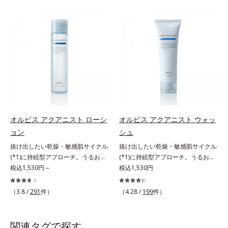
望の敏感肌用保湿スキンケアライン
た花や実、副産物など、本来は廃棄
「オルビス アクアニスト」。乾燥
されるはずだった原料や資源を「ア
敏感スランプの原因にアプローチす
ップサイクル（そのまま再利用する
る持続型トリプルアミノ酸(*4)を配
のではなく、商品としての価値を高
合。もともと体内にあるアミノ酸は
めるような加工を行う）」。不要と
異物として排出されにくく、肌にと
されるものを生まれ変わらせて新し
どまってうるおいを蓄えてくれま
いパワーを引き出し、サイエンスの
す。刺激を受けやすくなった角層を
力でまっさらな素肌へと導くクリー
うるおいで満たし、脱・敏感肌を目
ンビューティブランドです。
指します。無油分・無着色・無香
料・アルコールフリー・界面活性剤
オルビス アクアニスト ローシ
オルビス アクアニスト ウォッ
不使用(*5)・パラベンフリー、6つ
ョン
シュ
のフリー処方で徹底的に肌に寄り添
抜け出したい乾燥・敏感肌サイクル
抜け出したい乾燥・敏感肌サイクル
います。*1 乾燥と敏感をくり返す
(*1)に持続型アプローチ。うるおい
(*1)に持続型アプローチ。うるおい
こと*2 敏感肌対象連用テスト済
を追求した敏感肌用保湿スキンケア
税込1,530円～
を追求した敏感肌用保湿スキンケア
税込1,530円
（すべての方のお肌に合うというこ
(*2)。うるおいを逃し、刺激を受け
(*2)。うるおいを逃し、刺激を受け
とではありません）*3 乾燥して敏
やすい角層の“乾燥敏感スランプ
やすい角層の“乾燥敏感スランプ
感に感じやすい状態のこと*4 発酵
（3.8 /
291
件）
（4.28 /
199
件）
(*3)”に悩む敏感な肌へ。創業時から
(*3)”に悩む敏感な肌へ。創業時から
アミノ酸（ポリグルタミン酸）配合
のうるおい研究により完成した、待
のうるおい研究により完成した、待
＝乾燥を防ぎ、うるおいに満ちた肌
望の敏感肌用保湿スキンケアライン
望の敏感肌用保湿スキンケアライン
へ導く保湿成分、植物由来アミノ酸
関連タグで探す