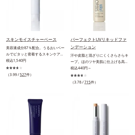
拡散効果で乾燥小ジワや毛穴もカバ
や口元、シミやくすみの気になる頬
をパッと飛ばし、皮脂テカを防ぎな
ーします。【ラスティング効果】皮
にもピタッと密着。薄づきなのにカ
がら明るい肌を長時間キープしま
脂選択テカリ防止成分(*5)テカリの
バー力が高く、幅広く活躍します。
す。これ1つで、美白美容液・日焼
主成分を選択的に吸収し、うるおい
くすみに働きかける成分に2種のヒ
け止め・化粧下地・ファンデ―ショ
はしっかり残すことでカバー力を保
アルロン酸を配合した肌にやさしい
ン・コンシーラー・パウダーを兼ね
ちます。*1 メイク効果による*2 角
処方で、うるおうハリ肌へと整えま
る1本6役。時短メイクが叶います。
スキンモイスチャーベース
パーフェクトUVリキッドファ
層の範囲内*3 スキンプロテクト※
す。* 乾燥による
* メラニンの生成を抑え、シミ・ソ
ンデーション
複合成分配合＝肌を保護し、乾燥を
美容液成分87％配合。うるおいベー
バカスを防ぐ
防ぐ複合成分 ※ ビルベリー葉エ
ルでピタッと密着するスキンケア発
汗や皮脂と混ざりにくくさらさらキ
キス、タベブイアインペチギノサ樹
想のメイク下地。化粧ノリ＆もち
税込1,540円
ープ。ほのツヤ美肌に仕上げる高
皮エキス*4 グリセリルグルコシド
UP！ファンデーションの仕上がり
SPFファンデ。SPF50・PA++++で紫
税込440円～
（保湿成分）、（ジメチコン／ビニ
を格上げする、スキンケア発想の化
外線を強力カットしながら、さらさ
（3.99 /
527
件）
ルジメチコン）クロスポリマー、ジ
粧下地です。うるおいベールがファ
ら美肌が10時間(*)続くリキッドフ
（3.78 /
715
件）
メチコン（カバー成分）*5 アクリ
ンデーションの粉体をぴたっと“均
ァンデーションです。汗・皮脂がフ
レーツコポリマー
一に密着”させることで、仕上がり
ァンデと混ざらず放出されること
の美しさと化粧もちが格段にUP。
で、時間が経ってもくすみにくく、
さらにヒアルロン酸、ローヤルゼリ
くずれにくく、軽やかにピタッとフ
ーエキスなどの保湿成分を含む美容
ィット。まるでつけたてのような美
液成分を87％配合。大気汚染物質バ
肌をキープします。またドーナツ型
リア成分(*)もプラスして、乾燥やダ
の粉体を採用したことで、より多く
メージから肌を守ります。くすみが
均一に光を拡散することを実現。毛