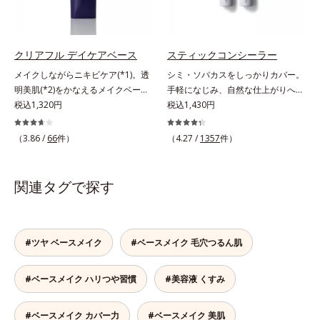
ちな大人の肌を、血色感のある肌に
穴やシミの目立ちにくい“ほのツヤ
補整する、ピンクベージュカラーで
美肌”に仕上げます。ウォータープ
す。※オルビスのすべてのファンデ
ルーフテスト済で、アウトドアにも
ーションの下地としてご使用いただ
おすすめです。* 10時間化粧持ちデ
クリアフル デイケアベース
スティックコンシーラー
けます。* ホウケイ酸(Ca、Na)、酸
ータ取得済（当社調べ）効果には個
メイクしながらニキビケア(*1)。透
シミ・ソバカスをしっかりカバー。
化銀
人差があります。
明美肌(*2)をかなえるメイクベー
手軽になじみ、自然な仕上がりへ。
ス。ニキビがあると、メイクはニキ
税込1,320円
スルスルとのびて、肌に溶け込むよ
税込1,430円
ビに良くないのではないかと心配に
うになじみ、ピタッと密着。しっか
なりがち。しかし何も塗らないと、
りとカバーしつつ、透明感を高める
（3.86 /
66
件）
（4.27 /
1357
件）
刺激に弱いニキビ肌を紫外線にさら
リフレクトパウダーの働きと、日本
してしまうことに……。クリアフル
人の肌色に合わせた巧みな色設計
デイケアベースは、ニキビケア(*1)
で、ごく自然な仕上がりになりま
関連タグで探す
できる新発想のメイク下地。スキン
す。たった10秒で隠したいシミをサ
ケアシリーズと同様のニキビケア成
ッとカバー。シミのない美肌に導き
分を配合した肌にやさしい処方なの
ます。
で、“ニキビをケアしたい”と“肌をキ
#ツヤ ベースメイク
#ベースメイク 毛穴つるん肌
レイに見せたい”が同時に叶えられ
ます。ピンク味のあるベージュ色
#ベースメイク ハリつや習慣
#美容液 くすみ
で、塗るとくすみがさっと払われ、
肌が自然とトーンアップ。しっとり
とした美しい仕上がりが続きます。
#ベースメイク カバー力
#ベースメイク 美肌