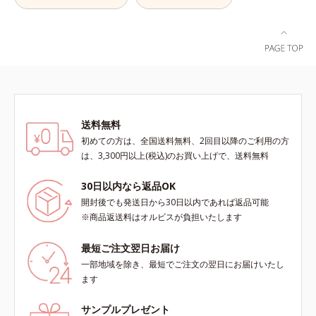
SPF28・PA+++で、ニキビ肌を紫外
線ダメージからもしっかりガードし
ます。※敏感肌対象パッチテスト済
（すべての人に皮膚刺激がおきない
というわけではありません）*1 ニ
キビ・肌荒れを防ぐ*2 うるおいに
よる透明感のある肌
送料無料
初めての方は、全国送料無料、2回目以降のご利用の方
は、3,300円以上(税込)のお買い上げで、送料無料
30日以内なら返品OK
開封後でも発送日から30日以内であれば返品可能
※商品返送料はオルビスが負担いたします
最短ご注文翌日お届け
一部地域を除き、最短でご注文の翌日にお届けいたし
ます
サンプルプレゼント