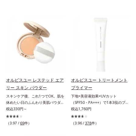
オルビスユー レステッド エア
オルビスユー トリートメント
リー スキン パウダー
プライマー
スキンケア後、これ1つでOK。肌を
下地×美容液効果×UVカット
休めたい日のふんわり美肌パウダ
（SPF50・PA+++）で1本3役のプラ
ー。ふんわり美肌が叶う、うるおい
税込330円～
イマー。凹凸をつるんとなめらかに
税込1,760円
パウダーです。3色の光を操るパウ
(*1)整え、化粧ノリUPの高機能化粧
ダーがツヤと透明感を演出。ソフト
下地。“塗るたび高まる、素肌の美
（3.97 /
69
件）
（3.96 /
378
件）
フォーカス効果で肌のアラや影をぼ
しさ” 肌本来の美しさを引き出す
かし、毛穴やくすみもサラッとカバ
『オルビスユー』発想で、乾燥によ