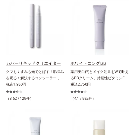
ー。ふんわり軽いつけごこちながら
る小ジワをカバーしてハリ肌に整え
美肌質感を叶えます。さらに花粉や
る高機能化粧下地毛穴や小ジワの凹
ちり・ホコリ、紫外線などの外的刺
凸をつるんとなめらかに(*1)。スキ
激から肌をガードします。スキンケ
ンケア発想の化粧下地です。保湿成
ア後にこれひとつでライトメイク効
分が肌全層(*2)に働きかけて、肌の
果。クレンジング不要で、紫外線吸
うるおいをグンとアップ＆リッチな
収剤やグリセリン、パラベンもフリ
クリームのようにぴたっと密着。乾
ー処方。肌を休ませたい日、リモー
燥による小ジワを目立たなく(*1)
トワークの時、近所へちょこっとお
し、つるんとしたハリ肌に仕上げま
出かけする時など、しっかりメイク
す。むやみに隠すのではなくふわり
カバーリキッドクリエイター
ホワイトニングBB
は負担に感じる日におすすめです。
と光を拡散させ、メイク×スキンケ
クマもくすみも光でとばす！肌悩み
薬用美白(*)とメイク効果をWで叶え
アのW効果で軽やかな美肌を印象づ
を明るく解決するコンシーラー 。
るBBクリーム。持続性ビタミンC誘
けます。紫外線吸収剤フリーなのに
クマやくすみ(*)、年齢肌の抱えるお
税込1,980円
導体で美白しながらくすみのない軽
税込2,750円
高SPF値、さらにスキンプロテクト
悩みを、光で飛ばしてカバーするコ
やか美肌を長時間キープ。メイクし
複合成分(*3)が、ブルーライト、紫
ンシーラーです。黄ぐすみをカバー
ながら日中美白(*)効果も発揮する、
（3.62 /
129
件）
（4.1 /
982
件）
外線、大気中の微粒子汚れなどの外
する赤色の粉体を配合した「光コン
薬用美白BBクリームです。BBとし
的ダメージから肌表面をガードしま
トロールパウダー」配合。光を拡散
ては珍しく、持続性ビタミンC誘導
す。【カバー効果】保湿性凹凸カバ
してアラを見せず、自然に肌悩みを
体の配合に成功しました。“薬用美
ー複合成分(*4)肌悩みが気になる時
カバーします。筆タイプのやわらか
白美容液に色をつける”製法で生ま
でも、ただ隠すだけでなく、乾きや
なテクスチャーのリキッドコンシー
れたBBだから、塗るだけで日中も
すい肌にうるおいを届けながら、光
ラーでのびがよく、凹凸のある目元
美白効果を発揮。さらに肌のくすみ