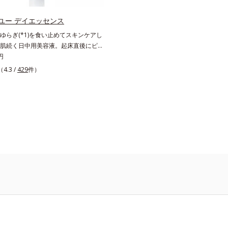
たお手入れのこと*3 デクスパンテ
こと*3 デクスパンテノールW*4 20
 2022年5月 Mintel社データベース
Mintel社データベース及び先行技術
ユー デイエッセンス
術調査による当社調べ*5 オトギリ
社調べ*5 オトギリソウエキス配合
ゆらぎ(*1)を食い止めてスキンケアし
配合＝肌にうるおいを与え、うるおい
おいを与え、うるおいに満ちたハリツ
肌続く日中用美容液。起床直後にピー
リツヤ肌へ導く保湿成分
保湿成分
夕方から夜にかけて徐々にダウンする
円
オリズムに着目した、オルビスユーシ
（4.3 /
429
件）
中用美容液です。クチナシエキス配合
アエンハンサーが、肌の内側(*2)から
にアプローチして、うるおいをキー
紫外線・近赤外線・大気汚染(*3)をカ
分を配合しており、外的刺激から肌を
肌の内側(*2)と外側、両方からのWア
ゆらぎ(*1)を食い止め、夕方にかけて
いくハリの低下を予防。朝の“ピーク
間続きます。UVカット効果と肌をトー
せる効果(*4)があり、朝のメイク前の
にぴったり。オイルカットでベタつか
すぐにメイクが始められます。*1 乾
 角層内 *3 ちり・ほこり等 *4 メイク
による