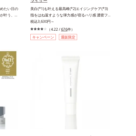
ライザー
休めたい日の
美白(*1)も叶える最高峰(*2)エイジングケア(*3)
が叶う、う
指をはね返すような弾力感が宿るハリ感 濃密フ
パウダーが
ィットクリーム。ハリも透明感(*4)も結果主義。
税込3,630円～
ス効果で肌
年齢サイン(*5)の因子に着目した肌科学エイジン
（4.22 /
676
件）
サラッとカ
グケア(*3)シリーズ。オルビスユー ドットシリー
キャンペーン
通販限定
美肌質感を
ズは、年齢による肌悩み一つ一つを対処するので
、紫外線な
はなく、肌で起きていることの根本原因に着目。
スキンケア
加齢とともに現れる年齢サインについて研究を進
クレンジン
めたところ、弾力感のない状態である「ハリのな
、パラベン
さ」や、くすみ(*6)などが現れている状態である
モートワー
「透明感のなさ」が、大人の肌印象に大きな影響
る時など、
を与えていることがわかりました。そこでオルビ
すすめで
スユー ドットシリーズは美容成分(*7)として
「G.D.F.アクティベーター(*8)」を配合。そし
て、従来から配合している美白(*1)有効成分「ト
ラネキサム酸」を配合しました。さらに、シリー
ズ共通の美容成分「GLルートブースター(*9)」を
配合することで、肌のふっくら感や透明感を叶え
ます。美白ケアしながら多角的なエイジングケア
が叶うシリーズに。3ステップで上向き(*10)のハ