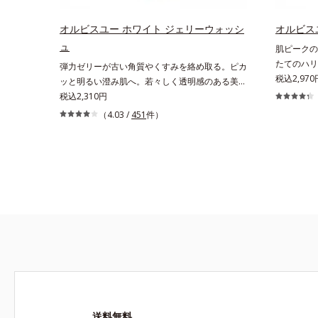
去することで健やかな肌を保ち、うるおいを保つ
年齢に応じ
ことで肌を整えること*3 加水分解コンキオリン
ノールW*4
オルビスユー ホワイト ジェリーウォッシ
オルビス
*4 ヒアルロン酸Na
及び先行技
ュ
肌ピークの
ソウエキス
たてのハリ
弾力ゼリーが古い角質やくすみを絡め取る。ピカ
に満ちたハ
クを迎え、
税込2,970
ッと明るい澄み肌へ。若々しく透明感のある美肌
ハリのバイ
を構成する要素と、年齢肌(*1)のメラニン生成に
税込2,310円
リーズの日
アプローチして、明るくなめらかな肌へ導くスキ
（4.03 /
451
件）
のハリバリ
ンケアシリーズです。「オルビスユー」の理論を
バリア機能
応用し、全方位的に肌の底上げを図ります。さら
プ。さらに
に、シミと年齢の関係に着目。点在するシミだけ
ットする成
でなく、メラニンが蓄積しがちな年齢肌の“メラ
守ります。
ニンメタボ(*2)”にアプローチして、澄みわたる
プローチで
美肌を目指します。*1 年齢を重ねた肌*2 メラニ
ダウンして
ンが過剰に生成する状態
肌”が長時
ンアップさ
スキンケア
ないので、
燥など *2
アップ効果
送料無料