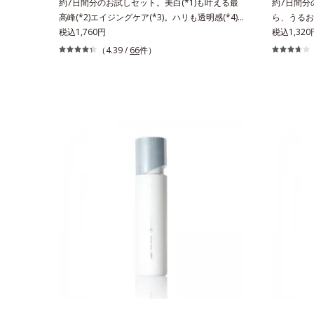
約7日間分のお試しセット。美白(*1)も叶える最
約7日間分
高峰(*2)エイジングケア(*3)。ハリも透明感(*4)
ら、うるお
も結果主義。年齢サイン(*5)の因子に着目した肌
税込1,760円
える成分か
税込1,320
科学エイジングケア(*3)シリーズ。オルビスユー
目した初期
（4.39 /
66
件）
ドットシリーズは、年齢による肌悩み一つ一つを
ユーは肌本
対処するのではなく、肌で起きていることの根本
チする初期
原因に着目。加齢とともに現れる年齢サイン(*5)
おいの質」
について研究を進めたところ、弾力感のない状態
おいに満ち
である「ハリのなさ」や、くすみ(*6)などが現れ
ルビスグル
ている状態である「透明感のなさ」が現れること
て、「DF-
で大人の肌印象に大きな影響を与えていることが
高濃度で配
分かりました。そこでオルビスユー ドットシリ
て肌荒れを
ーズは美容成分(*7)として「G.D.F.アクティベー
す。そして
ター(*8)」を配合。そして、従来から配合してい
「MCアク
る美白有効成分「トラネキサム酸」を配合しまし
引き出し・
た。さらに、シリーズ共通の美容成分(*7)「GLル
す。うるお
ートブースター(*9)」を配合することで、肌のふ
だくために
っくら感や透明感を叶えます。美白ケアしながら
く美しく
多角的なエイジングケアが叶うシリーズに。3ス
肌にうる
テップで上向き(*10)のハリと透明感を。効果的
年齢に応じ
なシナジー設計で、あなたのエイジングケアを応
ノールW*4
援します。*1 メラニンの生成を抑え、シミ・
及び先行技