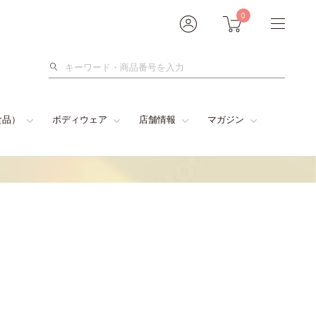
0
検
索
食品）
ボディウェア
店舗情報
マガジン