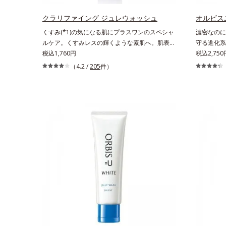
リーズに。3ステップで上向き(*11)のハリと透明
アしながら
感を。効果的なシナジー設計で、あなたのエイジ
ズに。3ス
クラリファイング ジュレウォッシュ
オルビス
ングケアを応援します。*1 メラニンの生成を
を。効果的
くすみ(*1)の気になる肌にプラスワンのスペシャ
濃密なのに
抑え、シミ・ソバカスを防ぐ（ウォッシュを除
グケアを応
ルケア。くすみレスの輝くような素肌へ。肌表面
守る進化系
く）*2 オルビス内スキンケアシリーズの保湿
え、シミ・
の余分な角層を落として、くすみ(*1)レスな輝く
税込1,760円
超える成分
税込2,75
力*3 年齢に応じたお手入れのこと*4 角層ま
*2 オル
ような素肌へ整える(*2)スペシャル洗顔料です。
着目した初
（4.2 /
205
件）
で*5 うるおいによる*6 乾燥、ハリ・ツヤの
*3 年齢
いつもの洗顔料の代わりに、10秒ほどくるくる
スユーは肌
なさ*7 乾燥による*8 保湿成分*9 ロニセラ
に肌に蓄積
となじませてから洗い流すだけ。ぷるんとしたジ
ーチする初
カエルレア果汁、ノバラエキス配合＝うるおいを
浄による物
ェルが肌表面の角層をやわらかくして絡めとり、
るおいの質
与えハリと透明感に満ちた肌へ導く保湿成分
燥、ハリ・
スクラブがやさしく取り去ります。さらに注目し
るおいに満
*10 メマツヨイグサ抽出液、スイカズラエキス
ラカエルレ
たいのはクリアな肌に整えるクリアコンディショ
オルビスグ
配合＝角層のすみずみまで水分・油分を保ち、ハ
を与えハリ
ニング処方と、贅沢に配合された保湿成分。一瞬
て、「DF-
リ・ツヤを与える保湿成分*11 気持ちのこと
*11 メ
取り去るだけのケアに留まらず、洗うたびにくす
高濃度で配
配合＝角層
みをため込まないすこやかな肌に整え、パールエ
て肌荒れを
リ・ツヤを
キス(*3)とヒアルロン酸(*4)がうるおって透き通
す。そして
るような透明感を叶えます。顔色がどんよりして
「MCアク
いる、ファンデのノリがイマイチ、肌のざらつき
引き出し・
やくすみが気になる、化粧水が肌になじまな
す。うるお
い……。こんなお悩みが気になるときに。週に1
だくために
～4回、いつもの洗顔料と置き換えてお使いくだ
く美しく
さい。*1 角層肥厚や乾燥などによる*2 汚れを除
肌にうる