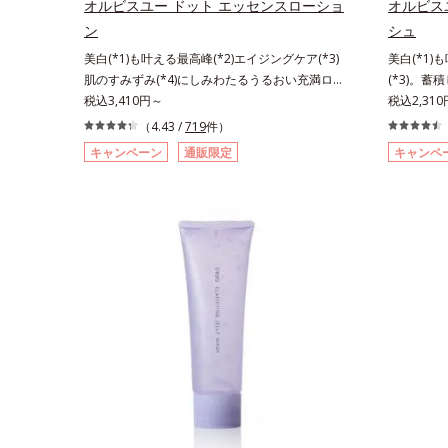
オルビスユー ドット エッセンスローショ
オルビス
ソバカスを防ぐ（ウォッシュ除く）*2 オルビ
ソウエキス
ン
シュ
ス内スキンケアシリーズの保湿力*3 年齢に応
に満ちたハ
美白(*1)も叶える最高峰(*2)エイジングケア(*3)
美白(*1)
じたお手入れのこと*4 うるおいによる*5 乾
スト済＝全
肌のすみずみ(*4)にしみわたるうるおい充満ロー
(*3)。蓄
燥、ハリ・ツヤのなさ*6 乾燥による*7 保湿
うことでは
ション。ハリも透明感(*5)も結果主義。年齢サイ
税込3,410円～
晴らす高密
税込2,31
成分*8 ロニセラカエルレア果汁、ノバラエキ
ン(*6)の因子に着目した肌科学エイジングケア
リも透明感(
ス配合＝うるおいを与えハリと透明感に満ちた肌
（4.43 /
719
件）
(*3)シリーズ。オルビスユー ドットシリーズは、
子に着目し
へ導く保湿成分*9 メマツヨイグサ抽出液、ス
キャンペーン
通販限定
キャンペ
年齢による肌悩み一つ一つを対処するのではな
ズ。オルビ
イカズラエキス配合＝角層のすみずみまで水分・
く、肌で起きていることの根本原因に着目。加齢
る肌悩み一
油分を保ち、ハリ・ツヤを与える保湿成分*10
とともに現れる年齢サインについて研究を進めた
きているこ
気持ちのことアレルギーテスト済＝全ての方にア
ところ、弾力感のない状態である「ハリのなさ」
れる年齢サ
レルギーが起こらないということではありませ
や、くすみ(*7)などが現れている状態である「透
力感のない
ん。
明感のなさ」が、大人の肌印象に大きな影響を与
(*5)な
えていることがわかりました。そこでオルビスユ
さ」が、大
ー ドットシリーズは美容成分(*8)として「G.D.F.
ことがわか
アクティベーター(*9)」を配合。そして、従来か
トシリーズは
ら配合している美白(*1)有効成分「トラネキサム
ィベーター
酸」を配合しました。さらに、シリーズ共通の美
合している
容成分「GLルートブースター(*10)」を配合する
を配合しま
ことで、肌のふっくら感や透明感を叶えます。美
分「GLル
白ケアしながら多角的なエイジングケアが叶うシ
で、肌のふ