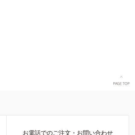
22年5月
年齢に応じたお手入れのこと*3 デクスパンテ
調査による当
ノールW*4 2022年5月 Mintel社データベース
＝肌にうる
及び先行技術調査による当社調べ*5 オトギリ
ヤ肌へ導く
ソウエキス配合＝肌にうるおいを与え、うるおい
に満ちたハリツヤ肌へ導く保湿成分各商品の詳し
い情報は商品ページをご覧ください。・BEAUTY
夏祭りは、こちら
お電話でのご注文・お問い合わせ