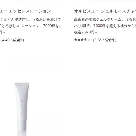
を。効果的なシナジー設計で、あなた
多角的なエイジングケアが叶うシリー
グケアを応援します。*1 メラニンの
テップで上向き(*12)のハリと透明感
ユー エッセンスローション
オルビスユー ジェルモイスチャ
え、シミ・ソバカスを防ぐ（ウォッシ
なシナジー設計で、あなたのエイジン
ぐんぐん浸透(*1)。うるおいを届けて
高密着の水感ジェルクリーム。うるお
*2 オルビス内スキンケアシリーズの保
援します。*1 メラニンの生成を抑
"とろぱしゃ"ローション。7000種を
ハリ感UP。7000種を超える成分か
齢に応じたお手入れのこと*4 うるお
ソバカスを防ぐ（ウォッシュを除く）
から厳選し、「うるおいの質(*1)」に
0円～
「うるおいの質(*1)」に着目した初
税込2,970円～
乾燥、ハリ・ツヤのなさ*6 乾燥による
ビス内スキンケアシリーズの保湿力
期エイジングケア(*2)シリーズオルビ
ケア(*2)シリーズオルビスユーは肌
（4.49 /
474
件）
分*8 ロニセラカエルレア果汁、ノバ
（3.85 /
526
件）
に応じたお手入れのこと*4 剥がれず
本来のうるおいやバリア機能にアプロ
いやバリア機能にアプローチする初期
合＝うるおいを与えハリと透明感に満
した古い角層*5 乾燥による*6 洗
期エイジングケアシリーズです。「う
ケアシリーズです。「うるおいの質」
く保湿成分*9 メマツヨイグサ抽出液
理的効果*7 うるおいによる*8 乾
」に着目し、肌荒れを予防しながらう
肌荒れを予防しながらうるおいに満ち
ラエキス配合＝角層のすみずみまで水
ツヤのなさ*9 保湿成分*10 ロニセ
ちた美しい肌へと導きます。ポーラ・
へと導きます。ポーラ・オルビスグル
保ち、ハリ・ツヤを与える保湿成分*1
ア果汁、ノバラエキス配合＝うるおい
ループ独自の肌荒れ防止有効成分とし
肌荒れ防止有効成分として、「DF-パ
こと各商品の詳しい情報は商品ページ
と透明感に満ちた肌へ導く保湿成分
パンテノール(*3)」を国内唯一(*4)、
(*3)」を国内唯一(*4)、高濃度で配
さい。・BEAUTY夏祭りは、こちら
マツヨイグサ抽出液、スイカズラエキス
合。角層のバリア機能にアプローチし
リア機能にアプローチして肌荒れを防
のすみずみまで水分・油分を保ち、ハ
防ぎ、肌不調にゆらがない肌を叶えま
にゆらがない肌を叶えます。そして、
与える保湿成分*12 気持ちのこと
、独自研究に基づいたアプローチ成分
基づいたアプローチ成分「MCアクテ
ティベーター(*5)」。肌のうるおいを
(*5)」。肌のうるおいを引き出し・
高めて、ハリ感あふれる肌へと導きま
感あふれる肌へと導きます。うるおい
いに満ちたゆらがない肌をご体感いた
らがない肌をご体感いただくために設
設計された3ステップで、いつも力強
ステップで、いつも力強く美しくあり
あり続けるあなたを応援します。*1
たを応援します。*1 肌にうるおい
おいが満ち、維持されている状態*2
持されている状態*2 年齢に応じた