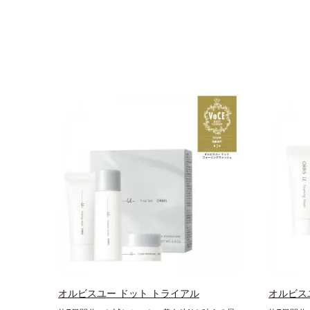
オルビスユー ドット トライアル
オルビス