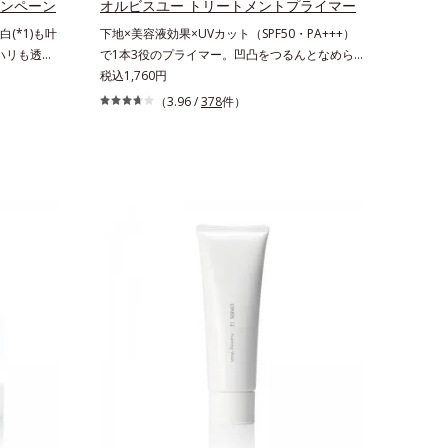
リと透明感を。効果的なシナジー設計で、あなた
ャンペーン
オルビスユー トリートメントプライマー
のエイジングケアを応援します。*1 メラニン
(*1)も叶
下地×美容液効果×UVカット（SPF50・PA+++）
の生成を抑え、シミ・ソバカスを防ぐ（ウォッシ
。ハリも透明
で1本3役のプライマー。凹凸をつるんとなめら
ュを除く）*2 オルビス内スキンケアシリーズ
の因子に着目
かに(*1)整え、化粧ノリUPの高機能化粧下
税込1,760円
の保湿力*3 年齢に応じたお手入れのこと*4
ーズ。オルビ
地。“塗るたび高まる、素肌の美しさ” 肌本来の美
（3.96 /
378
件）
うるおいによる*5 乾燥、ハリ・ツヤのなさ
る肌悩み一
しさを引き出す『オルビスユー』発想で、乾燥に
*6 乾燥による*7 保湿成分*8 ロニセラカエ
きているこ
よる小ジワをカバーしてハリ肌に整える高機能化
ルレア果汁、ノバラエキス配合＝うるおいを与え
れる年齢サ
粧下地毛穴や小ジワの凹凸をつるんとなめらかに
ハリと透明感に満ちた肌へ導く保湿成分*9 メ
ろ、弾力感の
(*1)。スキンケア発想の化粧下地です。保湿成分
マツヨイグサ抽出液、スイカズラエキス配合＝角
み(*6)な
が肌全層(*2)に働きかけて、肌のうるおいをグン
層のすみずみまで水分・油分を保ち、ハリ・ツヤ
なさ」が現
とアップ＆リッチなクリームのようにぴたっと密
を与える保湿成分*10 気持ちのこと
を与えてい
着。乾燥による小ジワを目立たなく(*1)し、つる
スユー ド
んとしたハリ肌に仕上げます。むやみに隠すので
D.F.アク
はなくふわりと光を拡散させ、メイク×スキンケ
、従来から配
アのW効果で軽やかな美肌を印象づけます。紫外
ム酸」を配
線吸収剤フリーなのに高SPF値、さらにスキンプ
美容成分
ロテクト複合成分(*3)が、ブルーライト、紫外
配合すること
線、大気中の微粒子汚れなどの外的ダメージから
す。美白ケ
肌表面をガードします。【カバー効果】保湿性凹
叶うシリー
凸カバー複合成分(*4)肌悩みが気になる時でも、
リと透明感
ただ隠すだけでなく、乾きやすい肌にうるおいを