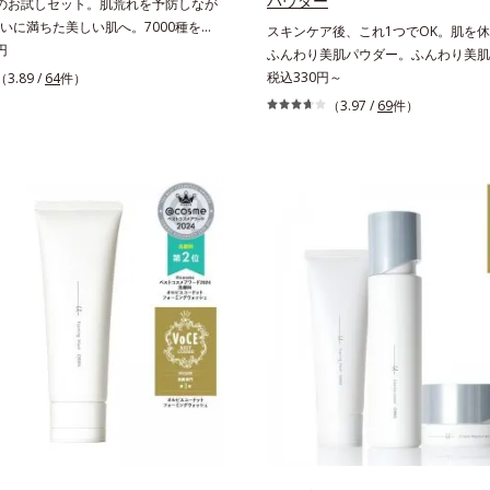
パウダー
のお試しセット。肌荒れを予防しなが
いに満ちた美しい肌へ。7000種を超
スキンケア後、これ1つでOK。肌を
ら厳選し、「うるおいの質(*1)」に着
円
ふんわり美肌パウダー。ふんわり美肌
エイジングケア(*2)シリーズオルビス
るおいパウダーです。3色の光を操る
税込330円～
（3.89 /
64
件）
来のうるおいやバリア機能にアプロー
ツヤと透明感を演出。ソフトフォーカ
（3.97 /
69
件）
エイジングケアシリーズです。「うる
のアラや影をぼかし、毛穴やくすみも
に着目し、肌荒れを予防しながらうる
バー。ふんわり軽いつけごこちながら
た美しい肌へと導きます。ポーラ・オ
叶えます。さらに花粉やちり・ホコリ
ープ独自の肌荒れ防止有効成分とし
どの外的刺激から肌をガードします。
パンテノール(*3)」を国内唯一(*4)、
後にこれひとつでライトメイク効果。
合。角層のバリア機能にアプローチし
グ不要で、紫外線吸収剤やグリセリン
防ぎ、肌不調にゆらがない肌を叶えま
もフリー処方。肌を休ませたい日、リ
、独自研究に基づいたアプローチ成分
クの時、近所へちょこっとお出かけす
ティベーター(*5)」。肌のうるおいを
しっかりメイクは負担に感じる日にお
高めて、ハリ感あふれる肌へと導きま
す。
いに満ちたゆらがない肌をご体感いた
設計された3ステップで、いつも力強
あり続けるあなたを応援します。*1
おいが満ち、維持されている状態*2
たお手入れのこと*3 デクスパンテ
 2022年5月 Mintel社データベース
術調査による当社調べ*5 オトギリ