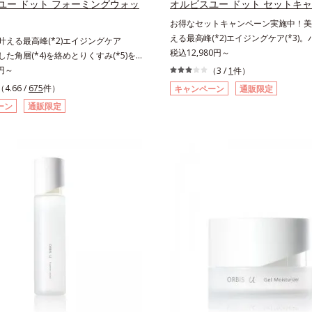
ユー ドット フォーミングウォッ
オルビスユー ドット セットキ
配合＝肌にうるおいを与え、うるおい
お得なセットキャンペーン実施中！美白
リツヤ肌へ導く保湿成分アレルギーテ
える最高峰(*2)エイジングケア(*3)
も叶える最高峰(*2)エイジングケア
ての方にアレルギーが起こらないとい
感(*4)も結果主義。年齢サイン(*5)
税込12,980円～
積した角層(*4)を絡めとりくすみ(*5)を
ありません。
した肌科学エイジングケア(*3)シリ
着マイルドピーリング(*6)洗顔料。ハ
0円～
（3 /
1
件）
スユー ドットシリーズは、年齢によ
*7)も結果主義。年齢サイン(*8)の因
（4.66 /
675
件）
キャンペーン
通販限定
つ一つを対処するのではなく、肌で起
た肌科学エイジングケア(*3)シリー
ーン
通販限定
との根本原因に着目。加齢とともに現
スユー ドットシリーズは、年齢によ
イン(*5)について研究を進めたとこ
つ一つを対処するのではなく、肌で起
ない状態である「ハリのなさ」や、くす
との根本原因に着目。加齢とともに現
どが現れている状態である「透明感の
インについて研究を進めたところ、弾
れることで大人の肌印象に大きな影響
状態である「ハリのなさ」や、くすみ
ることが分かりました。そこでオルビ
どが現れている状態である「透明感のな
ットシリーズは美容成分(*7)として「G.
人の肌印象に大きな影響を与えている
ティベーター(*8)」を配合。そして
りました。そこでオルビスユー ドッ
合している美白有効成分「トラネキサ
美容成分(*9)として「G.D.F.アクテ
合しました。さらに、シリーズ共通の
(*10)」を配合。そして、従来から配
(*7)「GLルートブースター(*9)」を
美白(*1)有効成分「トラネキサム酸」
で、肌のふっくら感や透明感を叶えま
した。さらに、シリーズ共通の美容成
アしながら多角的なエイジングケアが
ートブースター(*11)」を配合すること
ズに。3ステップで上向き(*10)のハ
っくら感や透明感を叶えます。美白ケ