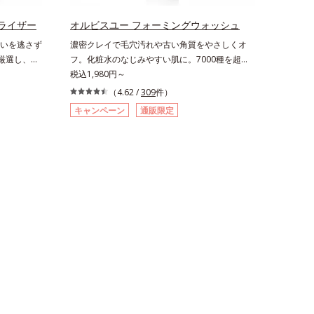
のエイジン
届けながら、光拡散効果で乾燥小ジワや毛穴もカ
生成を抑
バーします。【ラスティング効果】皮脂選択テカ
ライザー
オルビスユー フォーミングウォッシュ
ュ除く）
リ防止成分(*5)テカリの主成分を選択的に吸収
いを逃さず
濃密クレイで毛穴汚れや古い角質をやさしくオ
湿力*3 年
し、うるおいはしっかり残すことでカバー力を保
ら厳選し、
フ。化粧水のなじみやすい肌に。7000種を超え
いによる*5
ちます。*1 メイク効果による*2 角層の範囲内*3
期エイジング
る成分から厳選し、「うるおいの質(*1)」に着目
税込1,980円～
*7 保湿成
スキンプロテクト※複合成分配合＝肌を保護し、
本来のうるお
した初期エイジングケア(*2)シリーズオルビスユ
ラエキス配
乾燥を防ぐ複合成分 ※ ビルベリー葉エキス、
（4.62 /
309
件）
エイジング
ーは肌本来のうるおいやバリア機能にアプローチ
ちた肌へ導
タベブイアインペチギノサ樹皮エキス*4 グリセ
キャンペーン
通販限定
に着目し、
する初期エイジングケアシリーズです。「うるお
、スイカズ
リルグルコシド（保湿成分）、（ジメチコン／ビ
た美しい肌
いの質」に着目し、肌荒れを予防しながらうるお
分・油分を
ニルジメチコン）クロスポリマー、ジメチコン
ープ独自の
いに満ちた美しい肌へと導きます。ポーラ・オル
0 気持ちの
（カバー成分）*5 アクリレーツコポリマー
ンテノール
ビスグループ独自の肌荒れ防止有効成分として、
をご覧くだ
合。角層のバ
「DF-パンテノール(*3)」を国内唯一(*4)、高濃
ぎ、肌不調
度で配合。角層のバリア機能にアプローチして肌
独自研究に
荒れを防ぎ、肌不調にゆらがない肌を叶えます。
ィベーター
そして、独自研究に基づいたアプローチ成分
高めて、ハリ
「MCアクティベーター(*5)」。肌のうるおいを
に満ちたゆ
引き出し・高めて、ハリ感あふれる肌へと導きま
計された3
す。うるおいに満ちたゆらがない肌をご体感いた
続けるあな
だくために設計された3ステップで、いつも力強
が満ち、維
く美しくあり続けるあなたを応援します。*1
お手入れの
肌にうるおいが満ち、維持されている状態*2