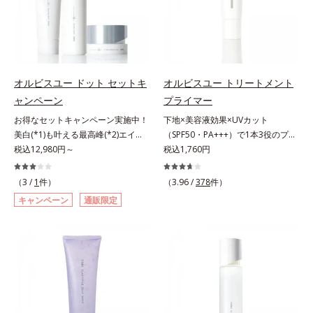
リのなさ」や、くすみ(*7)などが現
ろ、弾力感のない状態である「ハリ
ーストステップのこと*4 細胞間脂
除く）*2 オルビス内スキンケアシ
れている状態である「透明感のな
のなさ」や、くすみ(*5)などが現れ
質に類似した構造*5 保湿成分
リーズの保湿力*3 年齢に応じたお
さ」が、大人の肌印象に大きな影響
ている状態である「透明感のなさ」
手入れのこと*4 うるおいによる
を与えていることがわかりました。
が、大人の肌印象に大きな影響を与
*5 乾燥、ハリ・ツヤのなさ*6
そこでオルビスユー ドットシリー
えていることがわかりました。そこ
乾燥による*7 保湿成分*8 ロニ
ズは美容成分(*8)として「G.D.F.ア
でオルビスユー ドットシリーズは
セラカエルレア果汁、ノバラエキス
オルビスユー ドット セットキ
オルビスユー トリートメント
クティベーター(*9)」を配合。そし
美容成分(*9)として「G.D.F.アクテ
配合＝うるおいを与えハリと透明感
ャンペーン
プライマー
て、従来から配合している美白(*1)
ィベーター(*10)」を配合。そし
に満ちた肌へ導く保湿成分*9 メマ
お得なセットキャンペーン実施中！
下地×美容液効果×UVカット
有効成分「トラネキサム酸」を配合
て、従来から配合している美白(*1)
ツヨイグサ抽出液、スイカズラエキ
美白(*1)も叶える最高峰(*2)エイジ
（SPF50・PA+++）で1本3役のプラ
しました。さらに、シリーズ共通の
有効成分「トラネキサム酸」を配合
ス配合＝角層のすみずみまで水分・
ングケア(*3)。ハリも透明感(*4)も
税込12,980円～
イマー。凹凸をつるんとなめらかに
税込1,760円
美容成分「GLルートブースター
しました。さらに、シリーズ共通の
油分を保ち、ハリ・ツヤを与える保
結果主義。年齢サイン(*5)の因子に
(*1)整え、化粧ノリUPの高機能化粧
(*10)」を配合することで、肌のふ
美容成分「GLルートブースター
湿成分*10 気持ちのこと
着目した肌科学エイジングケア(*3)
下地。“塗るたび高まる、素肌の美
っくら感や透明感を叶えます。美白
(*11)」を配合することで、肌のふ
（3 /
1
件）
（3.96 /
378
件）
シリーズ。オルビスユー ドットシ
しさ” 肌本来の美しさを引き出す
ケアしながら多角的なエイジングケ
っくら感や透明感を叶えます。美白
キャンペーン
通販限定
リーズは、年齢による肌悩み一つ一
『オルビスユー』発想で、乾燥によ
アが叶うシリーズに。3ステップで
ケアしながら多角的なエイジングケ
つを対処するのではなく、肌で起き
る小ジワをカバーしてハリ肌に整え
上向き(*11)のハリと透明感を。効
アが叶うシリーズに。3ステップで
ていることの根本原因に着目。加齢
る高機能化粧下地毛穴や小ジワの凹
果的なシナジー設計で、あなたのエ
上向き(*12)のハリと透明感を。効
とともに現れる年齢サイン(*5)につ
凸をつるんとなめらかに(*1)。スキ
イジングケアを応援します。*1 メ
果的なシナジー設計で、あなたのエ
いて研究を進めたところ、弾力感の
ンケア発想の化粧下地です。保湿成
ラニンの生成を抑え、シミ・ソバカ
イジングケアを応援します。*1 メ
ない状態である「ハリのなさ」や、
分が肌全層(*2)に働きかけて、肌の
スを防ぐ（ウォッシュを除く）*2
ラニンの生成を抑え、シミ・ソバカ
くすみ(*6)などが現れている状態で
うるおいをグンとアップ＆リッチな
オルビス内スキンケアシリーズの保
スを防ぐ（ウォッシュを除く）*2
ある「透明感のなさ」が現れること
クリームのようにぴたっと密着。乾
湿力*3 年齢に応じたお手入れのこ
オルビス内スキンケアシリーズの保