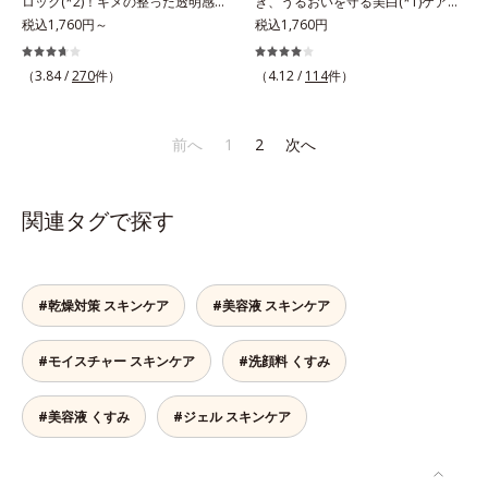
ロック(*2)！キメの整った透明感
き、うるおいを守る美白(*1)ケアシ
角層をふき取り、やわらかい肌を保
オルビス独自成分の「ブライトVC
(*3)のある肌印象へ導く美白(*2)化
税込1,760円～
リーズの洗顔料。業界初(*2)知見
税込1,760円
つこと。
コンプレックス(*9)」が、透明感を
粧水。業界初(*4)知見「メラニンの
「メラニンの第三のルート」である
阻害する原因(*10)にアプローチし
第三のルート」である「横のひろが
「横のひろがり」に着目して、全方
（3.84 /
270
件）
（4.12 /
114
件）
ます。さらに肌表面のなめらかさや
り」に着目して、全方位から透明肌
位から透明肌(*3)を目指すブライト
みずみずしさをサポートするため
を目指すブライトニングケア(*5)シ
ニングケア(*4)シリーズです。受け
に、肌荒れ防止有効成分と速効性と
リーズです。受けてしまった紫外線
てしまった紫外線ダメージをきっか
前へ
1
2
次へ
持続性、2種の保湿成分も配合し、
ダメージをきっかけに、肌深く(*6)
けに、肌深く(*5)では「メラニンに
透明感を包括的にサポート。全方位
では「メラニンにじみ(*1)」が発
じみ(*6)」が発現。シミやそばかす
ケアのアプローチによって、肌本来
現。シミやそばかすという「点」だ
という「点」だけでなく、透明感の
関連タグで探す
の輝きを生かして澄み渡る、輝き透
けでなく、透明感のなさなどの
なさなどの「面」での透明感を阻害
明肌を叶えます。L＝さっぱりタイ
「面」での透明感を阻害する原因を
する原因を引き起こしていることが
プ（脂性肌～普通肌）M＝しっとり
引き起こしていることがわかりまし
わかりました。そこでオルビス ブ
タイプ（普通肌～乾性肌）*1 γ－グ
た。そこでオルビス ブライト シリ
ライト シリーズは「メラニンにじ
#乾燥対策 スキンケア
#美容液 スキンケア
ルタミン酸ポリペプチド、２－メタ
ーズは「メラニンにじみ」に着目し
み」に着目して「高圧処理ビタミン
クリロイルオキシエチルホスホリル
て「高圧処理ビタミンC(*7)」を採
C(*7)」を採用。肌奥(*5)まで浸透
コリン・メタクリル酸ブチル共重合
#モイスチャー スキンケア
#洗顔料 くすみ
用。肌奥(*6)まで浸透し、シミやソ
し、シミやソバカスの原因となるメ
体液*2 メラニンの生成を抑え、シ
バカスの原因となるメラニンの生成
ラニンの生成を食い止めます。また
ミ・ソバカスを防ぐ*3 日本化粧品
を食い止めます。またオルビス独自
オルビス独自成分の「ブライトVC
#美容液 くすみ
#ジェル スキンケア
業界で初めてメラニンの第三のルー
成分の「ブライトVCコンプレック
コンプレックス(*8)」が、透明感を
トに着目し、日本放射線影響学会第
ス(*8)」が、透明感を阻害する原因
阻害する原因(*9)にアプローチしま
53回大会で2010年10月に初めて発
(*9)にアプローチします。さらに肌
す。さらに肌表面のなめらかさやみ