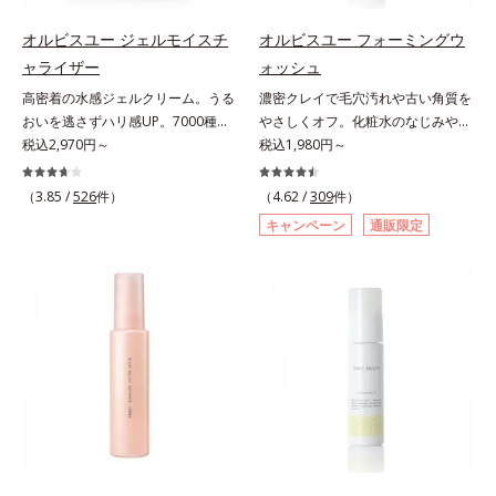
すみをため込まないすこやかな肌に
プローチして肌荒れを防ぎ、肌不調
のなさ*6 乾燥による*7 保湿成分*8
複合成分配合＝肌を保護し、乾燥を
整え、パールエキス(*3)とヒアルロ
にゆらがない肌を叶えます。そし
ロニセラカエルレア果汁、ノバラエ
防ぐ複合成分 ※ ビルベリー葉エ
オルビスユー ジェルモイスチ
オルビスユー フォーミングウ
ン酸(*4)がうるおって透き通るよう
て、独自研究に基づいたアプローチ
キス配合＝うるおいを与えハリと透
キス、タベブイアインペチギノサ樹
ャライザー
ォッシュ
な透明感を叶えます。顔色がどんよ
成分「MCアクティベーター
明感に満ちた肌へ導く保湿成分*9
皮エキス*4 グリセリルグルコシド
高密着の水感ジェルクリーム。うる
濃密クレイで毛穴汚れや古い角質を
りしている、ファンデのノリがイマ
(*5)」。肌のうるおいを引き出し・
メマツヨイグサ抽出液、スイカズラ
（保湿成分）、（ジメチコン／ビニ
おいを逃さずハリ感UP。7000種を
やさしくオフ。化粧水のなじみやす
イチ、肌のざらつきやくすみが気に
高めて、ハリ感あふれる肌へと導き
エキス配合＝角層のすみずみまで水
ルジメチコン）クロスポリマー、ジ
超える成分から厳選し、「うるおい
税込2,970円～
い肌に。7000種を超える成分から
税込1,980円～
なる、化粧水が肌になじまな
ます。うるおいに満ちたゆらがない
分・油分を保ち、ハリ・ツヤを与え
メチコン（カバー成分）*5 アクリ
の質(*1)」に着目した初期エイジン
厳選し、「うるおいの質(*1)」に着
い……。こんなお悩みが気になると
肌をご体感いただくために設計され
る保湿成分*10 気持ちのこと各商品
レーツコポリマー
グケア(*2)シリーズオルビスユーは
目した初期エイジングケア(*2)シリ
きに。週に1～4回、いつもの洗顔料
（3.85 /
526
件）
た3ステップで、いつも力強く美し
（4.62 /
309
件）
の詳しい情報は商品ページをご覧く
肌本来のうるおいやバリア機能にア
ーズオルビスユーは肌本来のうるお
と置き換えてお使いください。*1
くあり続けるあなたを応援します。
ださい。・BEAUTY夏祭りは、こち
キャンペーン
通販限定
プローチする初期エイジングケアシ
いやバリア機能にアプローチする初
角層肥厚や乾燥などによる*2 汚れ
*1 肌にうるおいが満ち、維持され
ら
リーズです。「うるおいの質」に着
期エイジングケアシリーズです。
を除去することで健やかな肌を保
ている状態*2 年齢に応じたお手入
目し、肌荒れを予防しながらうるお
「うるおいの質」に着目し、肌荒れ
ち、うるおいを保つことで肌を整え
れのこと*3 デクスパンテノール
いに満ちた美しい肌へと導きます。
を予防しながらうるおいに満ちた美
ること*3 加水分解コンキオリン*4
W*4 2022年5月 Mintel社データベ
ポーラ・オルビスグループ独自の肌
しい肌へと導きます。ポーラ・オル
ヒアルロン酸Na
ース及び先行技術調査による当社調
荒れ防止有効成分として、「DF-パ
ビスグループ独自の肌荒れ防止有効
べ*5 オトギリソウエキス配合＝肌
ンテノール(*3)」を国内唯一(*4)、
成分として、「DF-パンテノール
にうるおいを与え、うるおいに満ち
高濃度で配合。角層のバリア機能に
(*3)」を国内唯一(*4)、高濃度で配
たハリツヤ肌へ導く保湿成分
アプローチして肌荒れを防ぎ、肌不
合。角層のバリア機能にアプローチ
調にゆらがない肌を叶えます。そし
して肌荒れを防ぎ、肌不調にゆらが
て、独自研究に基づいたアプローチ
ない肌を叶えます。そして、独自研
成分「MCアクティベーター
究に基づいたアプローチ成分「MC