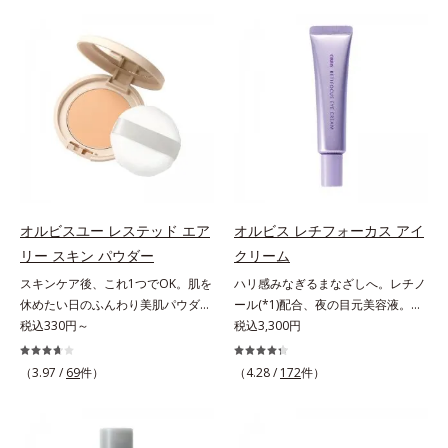
荒れを予防しながらうるおいに満ち
り、一瞬で気持ちのいい素肌へ。ス
しくなる晴れやかな肌に導きます。
計で、あなたのエイジングケアを応
た美しい肌へと導きます。ポーラ・
キンケア0番目に、かつてないクレ
*1 ポーラ化成独自の（Ｃ１２－２
援します。*1 メラニンの生成を抑
オルビスグループ独自の肌荒れ防止
ンジング(*2)をご用意しました。ポ
０）アルキルグルコシド（保湿）で
え、シミ・ソバカスを防ぐ（ウォッ
有効成分として、「DF-パンテノー
ーラ化成は独自の先端研究により、
形成するミセルから、汚れをはね返
シュ除く）*2 オルビス内スキンケ
ル(*3)」を国内唯一(*4)、高濃度で
ナノバブルよりも小さい超微粒子
す水の膜をつくる技術が日本初
アシリーズの保湿力*3 年齢に応じ
配合。角層のバリア機能にアプロー
(*3)をクレンジングに搭載すること
（2024年12月時点、J－GLOBALに
たお手入れのこと*4 うるおいによ
チして肌荒れを防ぎ、肌不調にゆら
に成功。毛穴よりはるかに小さい超
よる自社調べ）*2 オルビス内でか
る*5 乾燥、ハリ・ツヤのなさ
がない肌を叶えます。そして、独自
微粒子とオイルが肌と汚れの間に入
つてないオイルクレンジングのこと
*6 乾燥による*7 保湿成分*8
研究に基づいたアプローチ成分
り込み、小さくばらけて肌表面にう
*3 ポーラ化成独自の（Ｃ１２－２
ロニセラカエルレア果汁、ノバラエ
「MCアクティベーター(*5)」。肌
るおいベールを形成。これにより、
０）アルキルグルコシド（保湿）で
キス配合＝うるおいを与えハリと透
のうるおいを引き出し・高めて、ハ
洗い流した瞬間に汚れが肌に再付着
形成するミセル*4 炭酸ジカプリリ
明感に満ちた肌へ導く保湿成分*9
オルビスユー レステッド エア
オルビス レチフォーカス アイ
リ感あふれる肌へと導きます。うる
することを防止し、細かい毛穴汚れ
ル*5 乾燥や汚れによる*6 キメの乱
メマツヨイグサ抽出液、スイカズラ
リー スキン パウダー
クリーム
おいに満ちたゆらがない肌をご体感
をごっそりするん！角栓溶解オイル
れによる＜使用量目安＞適量＜使用
エキス配合＝角層のすみずみまで水
いただくために設計された3ステッ
(*4)が詰まりや黒ずみも溶かして、
ステップ＞オルビス ザ クレンジン
分・油分を保ち、ハリ・ツヤを与え
スキンケア後、これ1つでOK。肌を
ハリ感みなぎるまなざしへ。レチノ
プで、いつも力強く美しくあり続け
毛穴の目立ちにくいすべすべ肌に洗
グ オイル ⇒ 洗顔料 ⇒ 化粧
る保湿成分*10 気持ちのことアレ
休めたい日のふんわり美肌パウダ
ール(*1)配合、夜の目元美容液。オ
るあなたを応援します。*1 肌にう
い上げます。大人肌のためのくすみ
水 ⇒ 保湿液 ※W洗顔が必要で
ルギーテスト済＝全ての方にアレル
ー。ふんわり美肌が叶う、うるおい
税込330円～
ルビスの目元技術を結集し、ハリ感
税込3,300円
るおいが満ち、維持されている状態
(*5)を晴らすアプローチによって圧
す＜使用方法＞1.適量をとり、手の
ギーが起こらないということではあ
パウダーです。3色の光を操るパウ
みなぎるまなざしへ。レチノール
*2 年齢に応じたお手入れのこと
巻の洗浄力と保湿力を叶え、毛穴目
ひら全体にさっと広げます。2.肌の
りません。
ダーがツヤと透明感を演出。ソフト
(*1)配合の目元美容液です。目元悩
（3.97 /
69
件）
（4.28 /
172
件）
*3 デクスパンテノールW*4
立ち(*6)や乾燥によるくすみをケア
上で軽くらせんを描くように、メイ
フォーカス効果で肌のアラや影をぼ
みをマルチにケアするレチノール
2022年5月 Mintel社データベース及
し、毎日のメイクが楽しくなる晴れ
クとよくなじませます。※落ちにく
かし、毛穴やくすみもサラッとカバ
と、ハリ感をサポートするペプチド
び先行技術調査による当社調べ*5
やかな肌に導きます。*1 ポーラ化
いメイクを落とす際は、乾いた手に
ー。ふんわり軽いつけごこちながら
(*2)の2種の成分が深いうるおいを
オトギリソウエキス配合＝肌にうる