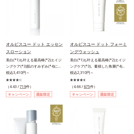
る先行型美容液です。日本初(*1)、
進めたところ、弾力感のない状態で
ら、水またはぬるま湯でよく洗い流
毛穴約1/1000ナノサイズの極小カ
ある「ハリのなさ」や、くすみ(*6)
します。4.その後、洗顔料で洗顔し
プセルの表面は肌になじみやすい構
などが現れている状態である「透明
てください。各商品の詳しい情報は
造(*4)。内包した美容成分(*5)の浸
感のなさ」が、大人の肌印象に大き
商品ページをご覧ください。・
透をサポートし、角層すみずみをう
な影響を与えていることがわかりま
BEAUTY夏祭りは、こちら
るおいで満たします。さらに“うる
した。そこでオルビスユー ドット
おいの通り道”を作って化粧水のな
シリーズは美容成分(*7)として
オルビスユー ドット エッセン
オルビスユー ドット フォーミ
じみ感をUP。化粧水前に使うこと
「G.D.F.アクティベーター(*8)」を
スローション
ングウォッシュ
で、普段の化粧水の手ごたえをより
配合。そして、従来から配合してい
美白(*1)も叶える最高峰(*2)エイジ
美白(*1)も叶える最高峰(*2)エイジ
実感できる、しっとり整った肌状態
る美白(*1)有効成分「トラネキサム
ングケア(*3)肌のすみずみ(*4)にし
ングケア(*3)。蓄積した角層(*4)を
へ。化粧水前に2プッシュ使うだけ
酸」を配合しました。さらに、シリ
みわたるうるおい充満ローション。
税込3,410円～
絡めとりくすみ(*5)を晴らす高密着
税込2,310円～
で、うるおいのすき間にぐんぐん入
ーズ共通の美容成分「GLルートブ
ハリも透明感(*5)も結果主義。年齢
マイルドピーリング(*6)洗顔料。ハ
り込み、うるおいで満ち満ちたハリ
ースター(*9)」を配合することで、
サイン(*6)の因子に着目した肌科学
リも透明感(*7)も結果主義。年齢サ
のある美肌へと整えます。*1 クチ
肌のふっくら感や透明感を叶えま
（4.43 /
719
件）
（4.66 /
675
件）
エイジングケア(*3)シリーズ。オル
イン(*8)の因子に着目した肌科学エ
ナシ果実エキス、ハトムギ種子エキ
す。美白ケアしながら多角的なエイ
キャンペーン
通販限定
キャンペーン
通販限定
ビスユー ドットシリーズは、年齢
イジングケア(*3)シリーズ。オルビ
ス、ユズ果実エキス、水添レシチ
ジングケアが叶うシリーズに。3ス
による肌悩み一つ一つを対処するの
スユー ドットシリーズは、年齢に
ン、フィトステロールズ、（Ｃ１２
テップで上向き(*10)のハリと透明
ではなく、肌で起きていることの根
よる肌悩み一つ一つを対処するので
－２０）アルキルグルコシドの組み
感を。効果的なシナジー設計で、あ
本原因に着目。加齢とともに現れる
はなく、肌で起きていることの根本
合わせが初（2023年4月 Mintel社デ
なたのエイジングケアを応援しま
年齢サインについて研究を進めたと
原因に着目。加齢とともに現れる年
ータベースによる当社調べ）*2 う
す。*1 メラニンの生成を抑え、シ
ころ、弾力感のない状態である「ハ
齢サインについて研究を進めたとこ
るおい不足など*3 お手入れのファ
ミ・ソバカスを防ぐ（ウォッシュを