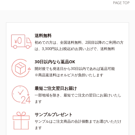
表したこと*4 うるおいにより透明
表面のなめらかさやみずみずしさを
ずみずしさをサポートするために、
感のある肌*5 うるおいによる*6 メ
サポートするために、肌荒れ防止有
肌荒れ防止有効成分と速効性と持続
ラノサイトまで*7 シミ・ソバカス
効成分と速効性と持続性、2種の保
性、2種の保湿成分も配合し、透明
が肌表面にあらわれること*8 L-ア
湿成分も配合し、透明感を包括的に
感を包括的にサポート。全方位ケア
スコルビン酸 2-グルコシド*9 L-ア
サポート。全方位ケアのアプローチ
のアプローチによって、肌本来の輝
スコルビン酸 2-グルコシド、パウダ
送料無料
によって、肌本来の輝きを生かして
きを生かして澄み渡る、輝き透明肌
ルコ樹皮エキス、油溶性甘草エキス
初めての方は、全国送料無料、2回目以降のご利用の方
澄み渡る、輝き透明肌を叶えます。
を叶えます。L＝さっぱりタイプ
(2)*10 乾燥など
は、3,300円以上(税込)のお買い上げで、送料無料
L＝さっぱりタイプ（脂性肌～普通
（脂性肌～普通肌）M＝しっとりタ
肌）M＝しっとりタイプ（普通肌～
イプ（普通肌～乾性肌）*1 メラニ
30日以内なら返品OK
乾性肌）*1 シミ・ソバカスが肌表
ンの生成を抑え、シミ・ソバカスを
面にあらわれること*2 メラニンの
防ぐ*2 日本化粧品業界で初めてメ
開封後でも発送日から30日以内であれば返品可能
生成を抑え、シミ・ソバカスを防ぐ
ラニンの第三のルートに着目し、日
※商品返送料はオルビスが負担いたします
*3 うるおいにより透明感のある肌
本放射線影響学会第53回大会で
*4 日本化粧品業界で初めてメラニ
2010年10月に初めて発表したこと
最短ご注文翌日お届け
ンの第三のルートに着目し、日本放
*3 うるおいにより透明感のある肌
一部地域を除き、最短でご注文の翌日にお届けいたし
射線影響学会第53回大会で2010年
*4 うるおいによる*5 メラノサイト
ます
10月に初めて発表したこと*5 うる
まで*6 シミ・ソバカスが肌表面に
おいによる*6 メラノサイトまで*7
あらわれること*7 L-アスコルビン
サンプルプレゼント
L-アスコルビン酸 2-グルコシド*8
酸 2-グルコシド*8 L-アスコルビン
サンプルはご注文商品の合計個数までお選びいただけ
L-アスコルビン酸 2-グルコシド、パ
酸 2-グルコシド、パウダルコ樹皮エ
ます
ウダルコ樹皮エキス、油溶性甘草エ
キス、油溶性甘草エキス(2)*9 乾燥