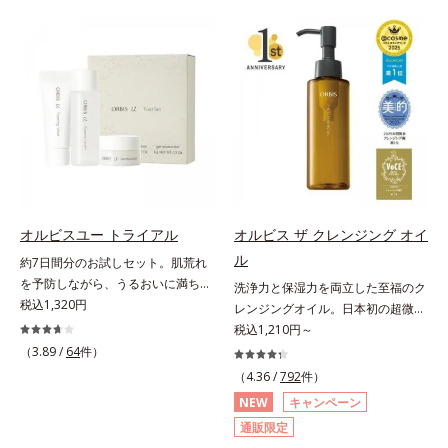
げるだけで濃いメイクはもちろん毛
対処するのではなく、肌で起きてい
穴悩みも取り去り、一瞬で気持ちの
ることの根本原因に着目。加齢とと
いい素肌へ。スキンケア0番目に、
もに現れる年齢サイン(*5)について
かつてないクレンジング(*2)をご用
研究を進めたところ、弾力感のない
意しました。ポーラ化成は独自の先
状態である「ハリのなさ」や、くす
端研究により、ナノバブルよりも小
み(*6)などが現れている状態である
さい超微粒子(*3)をクレンジングに
「透明感のなさ」が現れることで大
搭載することに成功。毛穴よりはる
人の肌印象に大きな影響を与えてい
かに小さい超微粒子とオイルが肌と
ることが分かりました。そこでオル
汚れの間に入り込み、小さくばらけ
ビスユー ドットシリーズは美容成
て肌表面にうるおいベールを形成。
分(*7)として「G.D.F.アクティベー
オルビスユー トライアル
オルビス ザ クレンジング オイ
これにより、洗い流した瞬間に汚れ
ター(*8)」を配合。そして、従来か
ル
約7日間分のお試しセット。肌荒れ
が肌に再付着することを防止し、細
ら配合している美白有効成分「トラ
を予防しながら、うるおいに満ちた
洗浄力と保湿力を両立した至福のク
かい毛穴汚れをごっそりするん！角
ネキサム酸」を配合しました。さら
美しい肌へ。7000種を超える成分
税込1,320円
レンジングオイル。日本初の超微粒
栓溶解オイル(*4)が詰まりや黒ずみ
に、シリーズ共通の美容成分(*7)
から厳選し、「うるおいの質(*1)」
子技術(*1)が毛穴奥の微細な汚れに
税込1,210円～
も溶かして、毛穴の目立ちにくいす
「GLルートブースター(*9)」を配合
に着目した初期エイジングケア(*2)
アプローチ。圧倒的な洗浄力と毛穴
べすべ肌に洗い上げます。大人肌の
（3.89 /
64
件）
することで、肌のふっくら感や透明
シリーズオルビスユーは肌本来のう
悩みに着目したクレンジングオイル
ためのくすみ(*5)を晴らすアプロー
感を叶えます。美白ケアしながら多
（4.36 /
792
件）
るおいやバリア機能にアプローチす
です。日本初・超微粒子技術(*1)
チによって圧巻の洗浄力と保湿力を
角的なエイジングケアが叶うシリー
NEW
キャンペーン
る初期エイジングケアシリーズで
で、さっと塗り広げるだけで濃いメ
叶え、毛穴目立ち(*6)や乾燥による
ズに。3ステップで上向き(*10)のハ
通販限定
す。「うるおいの質」に着目し、肌
イクはもちろん毛穴悩みも取り去
くすみをケアし、毎日のメイクが楽
リと透明感を。効果的なシナジー設