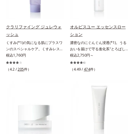
で大人の肌印象に大きな影響を与え
燥による小ジワを目立たなく(*1)
と*4 角層まで*5 うるおいによ
湿力*3 年齢に応じたお手入れのこ
ていることが分かりました。そこで
し、つるんとしたハリ肌に仕上げま
る*6 乾燥、ハリ・ツヤのなさ
と*4 剥がれずに肌に蓄積した古い
オルビスユー ドットシリーズは美
す。むやみに隠すのではなくふわり
*7 乾燥による*8 保湿成分*9
角層*5 乾燥による*6 洗浄によ
容成分(*7)として「G.D.F.アクティ
と光を拡散させ、メイク×スキンケ
ロニセラカエルレア果汁、ノバラエ
る物理的効果*7 うるおいによる
クラリファイング ジュレウォ
オルビスユー エッセンスロー
ベーター(*8)」を配合。そして、従
アのW効果で軽やかな美肌を印象づ
キス配合＝うるおいを与えハリと透
*8 乾燥、ハリ・ツヤのなさ*9
ッシュ
ション
来から配合している美白有効成分
けます。紫外線吸収剤フリーなのに
明感に満ちた肌へ導く保湿成分
保湿成分*10 ロニセラカエルレア
くすみ(*1)の気になる肌にプラスワ
濃密なのにぐんぐん浸透(*1)。うる
「トラネキサム酸」を配合しまし
高SPF値、さらにスキンプロテクト
*10 メマツヨイグサ抽出液、スイ
果汁、ノバラエキス配合＝うるおい
ンのスペシャルケア。くすみレスの
おいを届けて守る進化系"とろぱし
た。さらに、シリーズ共通の美容成
複合成分(*3)が、ブルーライト、紫
カズラエキス配合＝角層のすみずみ
を与えハリと透明感に満ちた肌へ導
輝くような素肌へ。肌表面の余分な
税込1,760円
ゃ"ローション。7000種を超える成
税込2,750円～
分(*7)「GLルートブースター(*9)」
外線、大気中の微粒子汚れなどの外
まで水分・油分を保ち、ハリ・ツヤ
く保湿成分*11 メマツヨイグサ抽
角層を落として、くすみ(*1)レスな
分から厳選し、「うるおいの質
を配合することで、肌のふっくら感
的ダメージから肌表面をガードしま
を与える保湿成分*11 気持ちのこ
出液、スイカズラエキス配合＝角層
輝くような素肌へ整える(*2)スペシ
(*1)」に着目した初期エイジングケ
や透明感を叶えます。美白ケアしな
す。【カバー効果】保湿性凹凸カバ
と
のすみずみまで水分・油分を保ち、
（4.2 /
205
件）
（4.49 /
474
件）
ャル洗顔料です。いつもの洗顔料の
ア(*2)シリーズオルビスユーは肌本
がら多角的なエイジングケアが叶う
ー複合成分(*4)肌悩みが気になる時
ハリ・ツヤを与える保湿成分*12
代わりに、10秒ほどくるくるとなじ
来のうるおいやバリア機能にアプロ
シリーズに。3ステップで上向き
でも、ただ隠すだけでなく、乾きや
気持ちのこと
ませてから洗い流すだけ。ぷるんと
ーチする初期エイジングケアシリー
(*10)のハリと透明感を。効果的な
すい肌にうるおいを届けながら、光
したジェルが肌表面の角層をやわら
ズです。「うるおいの質」に着目
シナジー設計で、あなたのエイジン
拡散効果で乾燥小ジワや毛穴もカバ
かくして絡めとり、スクラブがやさ
し、肌荒れを予防しながらうるおい
グケアを応援します。*1 メラニン
ーします。【ラスティング効果】皮
しく取り去ります。さらに注目した
に満ちた美しい肌へと導きます。ポ
の生成を抑え、シミ・ソバカスを防
脂選択テカリ防止成分(*5)テカリの
いのはクリアな肌に整えるクリアコ
ーラ・オルビスグループ独自の肌荒
ぐ（ウォッシュ除く）*2 オルビス
主成分を選択的に吸収し、うるおい
ンディショニング処方と、贅沢に配
れ防止有効成分として、「DF-パン
内スキンケアシリーズの保湿力*3
はしっかり残すことでカバー力を保
合された保湿成分。一瞬取り去るだ
テノール(*3)」を国内唯一(*4)、高
年齢に応じたお手入れのこと*4 う
ちます。*1 メイク効果による*2 角
けのケアに留まらず、洗うたびにく
濃度で配合。角層のバリア機能にア
るおいによる*5 乾燥、ハリ・ツヤ
層の範囲内*3 スキンプロテクト※