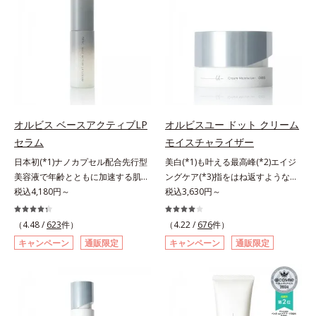
成独自の（Ｃ１２－２０）アルキル
とり、メイクとしっかりなじませて
美肌質感を叶えます。さらに花粉や
与え、湧き上がるようなハリ感を呼
おいを与え、うるおいに満ちたハリ
グルコシド（保湿）で形成するミセ
ください。3.メイクとなじんだら、
ちり・ホコリ、紫外線などの外的刺
び覚まします。ハリ膜がのび広が
ツヤ肌へ導く保湿成分アレルギーテ
ルから、汚れをはね返す水の膜をつ
水またはぬるま湯でよく洗い流しま
激から肌をガードします。スキンケ
り、肌表面にピン！としたハリ感を
スト済＝全ての方にアレルギーが起
くる技術が日本初（2024年12月時
す。4.その後、洗顔料で洗顔してく
ア後にこれひとつでライトメイク効
与え、さらに疑似セラミド(*3)が角
こらないということではありませ
点、J－GLOBALによる自社調べ）
ださい。
果。クレンジング不要で、紫外線吸
層の隙間に浸透(*4)。夜のスキンケ
ん。
*2 オルビス内でかつてないオイル
収剤やグリセリン、パラベンもフリ
アの最後にプラスすることで乾燥に
クレンジングのこと*3 ポーラ化成
ー処方。肌を休ませたい日、リモー
よる小ジワを目立たなくし、ハリ感
独自の（Ｃ１２－２０）アルキルグ
トワークの時、近所へちょこっとお
みなぎる目元を目指します。*1 レ
ルコシド（保湿）で形成するミセル
出かけする時など、しっかりメイク
チノール配合＝保湿成分*2 パルミ
オルビス ベースアクティブLP
オルビスユー ドット クリーム
*4 炭酸ジカプリリル*5 乾燥や汚れ
は負担に感じる日におすすめです。
トイルトリペプチド－5配合＝保湿
セラム
モイスチャライザー
による*6 キメの乱れによる＜使用
成分*3 ラウロイルグルタミン酸ジ
日本初(*1)ナノカプセル配合先行型
美白(*1)も叶える最高峰(*2)エイジ
量目安＞適量＜使用ステップ＞オル
（フィトステリル/オクチルドデシ
美容液で年齢とともに加速する肌悩
ングケア(*3)指をはね返すような弾
ビス ザ クレンジング オイル ⇒
ル）配合＝保湿成分*4 角層まで
み(*2)にブレーキを。スキンケアの
税込4,180円～
力感が宿るハリ感 濃密フィットク
税込3,630円～
洗顔料 ⇒ 化粧水 ⇒ 保湿液
打ち止め感に。年齢とともに加速す
リーム。ハリも透明感(*4)も結果主
※W洗顔が必要です＜使用方法＞1.
る肌悩み(*2)にブレーキをかけ、化
義。年齢サイン(*5)の因子に着目し
適量（2プッシュ程度）をとり、手
（4.48 /
623
件）
（4.22 /
676
件）
粧水前の土台(*3)づくりで、うるお
た肌科学エイジングケア(*3)シリー
のひら全体にさっと広げます。2.肌
キャンペーン
通販限定
キャンペーン
通販限定
いに満ち満ちた内側から弾むような
ズ。オルビスユー ドットシリーズ
の上で軽くらせんを描くように、メ
ハリ肌へ。化粧水は二度塗りしない
は、年齢による肌悩み一つ一つを対
イクとよくなじませます。※落ちに
と不安…。いろいろケアしているの
処するのではなく、肌で起きている
くいメイクを落とす際は、乾いた手
に、あと一歩肌悩みが晴れない…。
ことの根本原因に着目。加齢ととも
にとり、メイクとしっかりなじませ
そんな大人の肌悩みにアプローチす
に現れる年齢サインについて研究を
てください。3.メイクとなじんだ