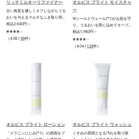
リッチミルキーリファイナー
オルビス ブライト モイスチャ
(*5)」。肌のうるおいを引き出し・
アクティベーター(*5)」。肌のうる
ー
古い角質を優しくオフしながらうる
高めて、ハリ感あふれる肌へと導き
おいを引き出し・高めて、ハリ感あ
おいを与えるマルチなふき取り用美
Wシールドヴェール(*1)がお肌を守
ます。うるおいに満ちたゆらがない
ふれる肌へと導きます。うるおいに
容液。ごわつき、黄ぐすみなど、さ
税込2,640円～
り、うるおいを閉じ込めてキープす
肌をご体感いただくために設計され
満ちたゆらがない肌をご体感いただ
まざまな年齢肌悩みに関わる角層の
る美白(*2)保湿液。業界初(*3)知見
税込1,980円～
た3ステップで、いつも力強く美し
くために設計された3ステップで、
糖化。角層が糖化する前に(*)やさし
「メラニンの第三のルート」である
くあり続けるあなたを応援します。
（4.08 /
99
件）
いつも力強く美しくあり続けるあな
くほぐしてオフし、リッチなうるお
「横のひろがり」に着目して、全方
*1 肌にうるおいが満ち、維持され
たを応援します。*1 肌にうるおい
（4.04 /
139
件）
いを届ける、欲張りな大人のための
位から透明肌(*4)を目指すブライト
ている状態*2 年齢に応じたお手入
が満ち、維持されている状態*2 年
角質ケアです。古くなった角層をオ
ニングケア(*5)シリーズです。受け
れのこと*3 デクスパンテノール
齢に応じたお手入れのこと*3 デク
イル成分が優しくほぐしてからふき
てしまった紫外線ダメージをきっか
W*4 2022年5月 Mintel社データベ
スパンテノールW*4 2022年5月
取り、美容保湿成分のリッチメドウ
けに、肌深く(*6)では「メラニンに
ース及び先行技術調査による当社調
Mintel社データベース及び先行技術
スイートとユズセラミドがうるおい
じみ(*7)」が発現。シミやそばかす
べ*5 オトギリソウエキス配合＝肌
調査による当社調べ*5 オトギリソ
を届けると、くもりのないクリアな
という「点」だけでなく、透明感の
にうるおいを与え、うるおいに満ち
ウエキス配合＝肌にうるおいを与
肌に。さらにうるおいをキャッチし
なさなどの「面」での透明感を阻害
たハリツヤ肌へ導く保湿成分
え、うるおいに満ちたハリツヤ肌へ
て蓄える水性ヴェールを肌の上に形
する原因を引き起こしていることが
導く保湿成分各商品の詳しい情報は
成することで、次に使う化粧水のな
わかりました。そこでオルビス ブ
商品ページをご覧ください。・
じみがアップします。週に2～3回、
ライト シリーズは「メラニンにじ
BEAUTY夏祭りは、こちら
洗顔後にまろやかな感触のミルクで
み」に着目して「高圧処理ビタミン
やさしくふき取るだけで、ごわつき
C(*8)」を採用。肌奥(*6)まで浸透
オルビス ブライト ローション
オルビス ブライト ウォッシュ
のない、みずみずしいやわ肌を実現
し、シミやソバカスの原因となるメ
「メラニンにじみ(*1)」の原因をブ
くすみの原因となる汚れを取り除
します。 * 糖化する前の古くなった
ラニンの生成を食い止めます。また