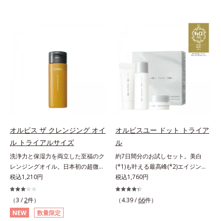
オルビス ザ クレンジング オイ
オルビスユー ドット トライア
ル トライアルサイズ
ル
洗浄力と保湿力を両立した至福のク
約7日間分のお試しセット。美白
レンジングオイル。日本初の超微粒
(*1)も叶える最高峰(*2)エイジング
子技術(*1)が毛穴奥の微細な汚れに
税込1,210円
ケア(*3)。ハリも透明感(*4)も結果
税込1,760円
アプローチ。圧倒的な洗浄力と毛穴
主義。年齢サイン(*5)の因子に着目
悩みに着目したクレンジングオイル
した肌科学エイジングケア(*3)シリ
（3 /
2
件）
（4.39 /
66
件）
のトライアルサイズです。日本初・
ーズ。オルビスユー ドットシリー
NEW
数量限定
超微粒子技術(*1)で、さっと塗り広
ズは、年齢による肌悩み一つ一つを