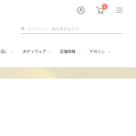
0
検
索
食品）
ボディウェア
店舗情報
マガジン