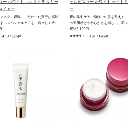
を。効果的なシナジー設計で、あなた
ユー ホワイト エキストラ クリー
オルビスユー ホワイト ナイト
え、シミ・ソバカスを防ぐ（ウォッシ
グケアを応援します。*1 メラニン
スチャー
ー
*2 オルビス内スキンケアシリーズの保
え、シミ・ソバカスを防ぐ（ウォッシ
マスク。保湿にこだわった贅沢な感触
夜の集中ケアで睡眠中の肌を整える。
齢に応じたお手入れのこと*4 うるお
*2 オルビス内スキンケアシリーズ
よいスペシャルケアを。若々しく透明
の透明感とやわらかさを感じて。若々
乾燥、ハリ・ツヤのなさ*6 乾燥による
3 年齢に応じたお手入れのこと*4
肌を構成する要素と、年齢肌(*1)のメ
0円～
のある美肌を構成する要素と、年齢肌(
税込3,190円～
分*8 ロニセラカエルレア果汁、ノバ
よる*5 乾燥、ハリ・ツヤのなさ
にアプローチして、明るくなめらかな
ニン生成にアプローチして、明るくな
合＝うるおいを与えハリと透明感に満
による*7 保湿成分*8 ロニセラカエ
（4.13 /
226
件）
（3.81 /
196
件）
キンケアシリーズです。「オルビスユ
へ導くスキンケアシリーズです。「オ
く保湿成分*9 メマツヨイグサ抽出液
、ノバラエキス配合＝うるおいを与え
を応用し、全方位的に肌の底上げを図
ー」の理論を応用し、全方位的に肌の
ラエキス配合＝角層のすみずみまで水
感に満ちた肌へ導く保湿成分*9 メ
らに、シミと年齢の関係に着目。点在
ります。さらに、シミと年齢の関係に
保ち、ハリ・ツヤを与える保湿成分*1
サ抽出液、スイカズラエキス配合＝角
けでなく、メラニンが蓄積しがちな年
するシミだけでなく、メラニンが蓄積
こと各商品の詳しい情報は商品ページ
みまで水分・油分を保ち、ハリ・ツヤ
ラニンメタボ(*2)”にアプローチして、
齢肌の“メラニンメタボ(*2)”にアプ
さい。・BEAUTY夏祭りは、こちら
湿成分*10 気持ちのこと
美肌を目指します。*1 年齢を重ねた
澄みわたる美肌を目指します。*1 年
ラニンが過剰に生成する状態*3 メラニン
肌*2 メラニンが過剰に生成する状態
え、シミ・ソバカスを防ぐ*4 コラー
ペプチド Ｆ