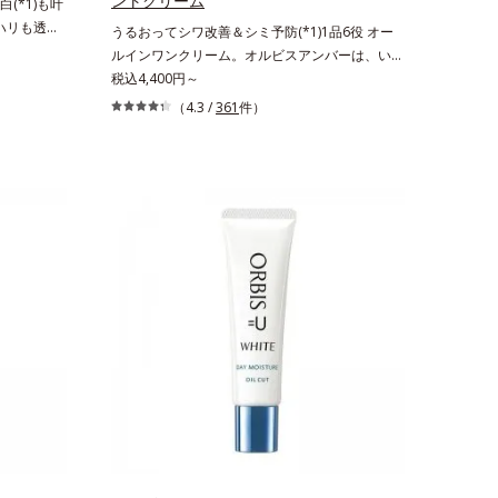
ントクリーム
(*1)も叶
。ハリも透明
うるおってシワ改善＆シミ予防(*1)1品6役 オー
の因子に着目
ルインワンクリーム。オルビスアンバーは、いつ
ーズ。オルビ
も⾃然体で美しくありたいと願う⼤⼈世代に寄り
税込4,400円～
る肌悩み一
添うブランドです。年齢印象研究に基づいた肌サ
（4.3 /
361
件）
きているこ
イエンスで、複合的なお悩みにアプローチ。大人
れる年齢サ
世代の肌に向き合い、手軽なお手入れで賢いケア
ろ、弾力感の
を。ライフスタイルになじむ、若々しい印象(*2)
み(*6)な
作りのサポートをします。オルビスアンバー ヴ
なさ」が現
ァイタルトリートメントクリーム「オルビスアン
を与えてい
バー ヴァイタルトリートメントクリーム」は、1
スユー ド
品で、化粧水、クリーム、シワ改善・美白(*1)美
D.F.アク
容液、乳液・保湿液、ネッククリーム(*3)、パッ
、従来から配
クの6役を担い、複合的にアプローチ。Wナイア
ム酸」を配
シン(*4)によるシワ改善・シミ予防に加え、複合
美容成分
成分コラーゲンコンプレックスSPが肌のハリを
配合すること
徹底サポート。肌なじみのよいクリーム構造で角
す。美白ケ
層まで保湿成分が浸透し、うるおいをギュッと閉
叶うシリー
じ込めます。洗顔の後、これ1品だけでマルチに
リと透明感
ケア。うるおいのベールで守られた、ハリ感のあ
のエイジン
るなめらかな肌を叶えます。*1 メラニンの生
生成を抑