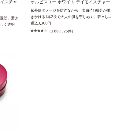
成を抑え、シミ・ソバカスを防ぐ*2 肌にハリ
モイスチャ
オルビスユー ホワイト デイモイスチャー
ュ除く）
を与え若々しい印象*3 首のうるおいケアとし
紫外線ダメージを防ぎながら、美白(*1)成分が働
湿力*3 年
て*4 ナイアシンアミド
きかける1本2役で大人の肌を守りぬく。若々し
翌朝、驚き
いによる*5
く透明感のある美肌を構成する要素と、年齢肌
税込3,300円
しく透明感
*7 保湿成
(*2)のメラニン生成にアプローチして、明るくな
*1)のメラ
ラエキス配
（3.86 /
325
件）
めらかな肌へ導くスキンケアシリーズです。「オ
めらかな肌
ちた肌へ導
ルビスユー」の理論を応用し、全方位的に肌の底
ルビスユ
、スイカズ
上げを図ります。さらに、シミと年齢の関係に着
底上げを図
分・油分を
目。点在するシミだけでなく、メラニンが蓄積し
着目。点在
0 気持ちの
がちな年齢肌の“メラニンメタボ(*3)”にアプロー
しがちな年
をご覧くだ
チして、澄みわたる美肌を目指します。*1 メラ
ローチして、
ニンの生成を抑え、シミ・ソバカスを防ぐ*2 年
齢を重ねた
齢を重ねた肌*3 メラニンが過剰に生成する状態