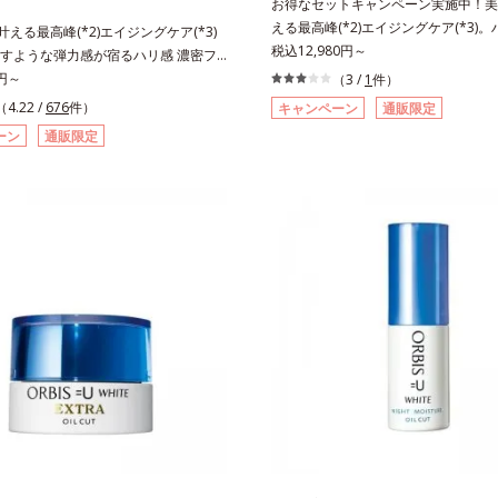
お得なセットキャンペーン実施中！美白
える最高峰(*2)エイジングケア(*3)
も叶える最高峰(*2)エイジングケア(*3)
感(*4)も結果主義。年齢サイン(*5)
税込12,980円～
すような弾力感が宿るハリ感 濃密フ
した肌科学エイジングケア(*3)シリ
ーム。ハリも透明感(*4)も結果主義。
0円～
（3 /
1
件）
スユー ドットシリーズは、年齢によ
(*5)の因子に着目した肌科学エイジン
（4.22 /
676
件）
キャンペーン
通販限定
つ一つを対処するのではなく、肌で起
3)シリーズ。オルビスユー ドットシリー
ーン
通販限定
との根本原因に着目。加齢とともに現
による肌悩み一つ一つを対処するので
イン(*5)について研究を進めたとこ
で起きていることの根本原因に着目。
ない状態である「ハリのなさ」や、くす
に現れる年齢サインについて研究を進
どが現れている状態である「透明感の
、弾力感のない状態である「ハリのな
れることで大人の肌印象に大きな影響
すみ(*6)などが現れている状態である
ることが分かりました。そこでオルビ
なさ」が、大人の肌印象に大きな影響
ットシリーズは美容成分(*7)として「G.
ることがわかりました。そこでオルビ
ティベーター(*8)」を配合。そして
ットシリーズは美容成分(*7)として
合している美白有効成分「トラネキサ
.アクティベーター(*8)」を配合。そし
合しました。さらに、シリーズ共通の
ら配合している美白(*1)有効成分「ト
(*7)「GLルートブースター(*9)」を
酸」を配合しました。さらに、シリー
で、肌のふっくら感や透明感を叶えま
容成分「GLルートブースター(*9)」を
アしながら多角的なエイジングケアが
とで、肌のふっくら感や透明感を叶え
ズに。3ステップで上向き(*10)のハ
ケアしながら多角的なエイジングケア
を。効果的なシナジー設計で、あなた
ーズに。3ステップで上向き(*10)のハ
グケアを応援します。*1 メラニンの