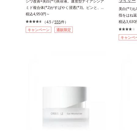
ライザー
シワ改善×美白(*1)美容液。速攻型ナイアシンア
ミド複合体(*2)がすばやく浸透(*3)。ピンと、パ
美白(*1)
ッと。大人の肌にハリ感を。シワ改善×美白(*1)
税込4,950円～
指をはね返
美容液。ポーラ化成 研究所の独自研究で見出し
ィットクリ
税込3,63
（4.5 /
555
件）
た、速攻型ナイアシンアミド複合体(*2)と浸透サ
年齢サイン
キャンペーン
通販限定
ポート成分(*4)を配合。シワ改善・美白の有効成
グケア(*
キャンペ
分「ナイアシンアミド」の浸透スピードがアップ
ズは、年齢
(*5)し、浸透しにくい大人肌の深く(*3)まで素早
はなく、肌
く届けます。真皮のコラーゲン産生を促進し、年
加齢ととも
齢とともに刻まれる深い悩みのシワを改善しなが
めたところ
ら、過剰なメラニン生成を防ぎ未来のシミ・ソバ
さ」や、く
カスを予防します。さらに独自研究に基づいた浸
「透明感の
透型ハリ保湿成分(*6)で大人肌にハリ感をプラ
を与えてい
ス。するっと伸び広がるテクスチャーで、"顔全
スユー ド
体にご使用いただける設計"。見えているシワは
「G.D.F
もちろん、自分では気づきにくい死角のシワの改
て、従来か
善にも効果を発揮します。*1 メラニンの生成を
ラネキサム
抑え、シミ・ソバカスを防ぐ*2 ナイアシンアミ
ズ共通の美
ド（有効成分）、水添大豆リン脂質、フィトステ
配合するこ
ロール、水（基剤）、BG（保湿）*3 角層まで*4
ます。美白
K石けん素地、ホホバアルコール、トリステアリ
が叶うシリ
ン酸デカグリセリル（基剤）*5 角層の範囲内に