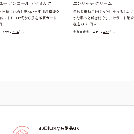
ユー アンコール デイミルク
エンリッチ クリーム
と日焼け止めを兼ねた日中用高機能ク
年齢を重ねこわばった肌をうるおいに
的ストレス(*5)から肌を徹底ガード。
かな肌へと解きほぐす。セラミド配合
いたハリ不足、うるおい低下に先端科
円
ム。うるおい続く柔らかな肌へ整える
税込3,630円～
)でアプローチするエイジングケア(*2)
グケア(*1)保湿クリームです。塗っ
（3.55 /
204
件）
（4.61 /
438
件）
弾むような若々しい肌を目指します。
乾いてしまう肌へセラミドを届けるた
(*3) ヒビスエキスとHSP（ヒートショック
ドを極小のナノサイズにカプセル化し
）(*4)の合わせ技で、目元、フェイス
包した3大保湿成分＝ローヤルゼリー
、年齢を重ねるにつれハリ不足、うる
透型コラーゲン(*2)・エラスチン(*3
感じやすい部位に働きかけ、ハリ感の
透(*4)し、うるおいに満ちた状態が
きます。さらに、水でも油でもない第
ます。さらに年齢肌がうるおいととも
ven wateroil（イーブンワテロイル）
まうハリ・弾力に、モイストエンリッ
ことにより、水でも油でも実現できな
ックス(*5）がアプローチ。ベタつか
濃密なうるおい感”と“ベタつかない”、
しい使いごこちでこわばった肌を解き
つの感触の両立に成功。ごわつく年齢
らかくもっちりしたクリームならでは
整え、未体験の肌感触を叶えます。
導きます。*1 年齢に応じたお手入れ*
 年齢に応じたお手入れ *3 D.N.A.＝
コラーゲン*3 加水分解エラスチン*4 
ew Approach*4 HSP含有酵母エキス＝保
アルテアエキス＝肌にうるおいと柔ら
 紫外線や乾燥など
る保湿成分
30日以内なら返品OK