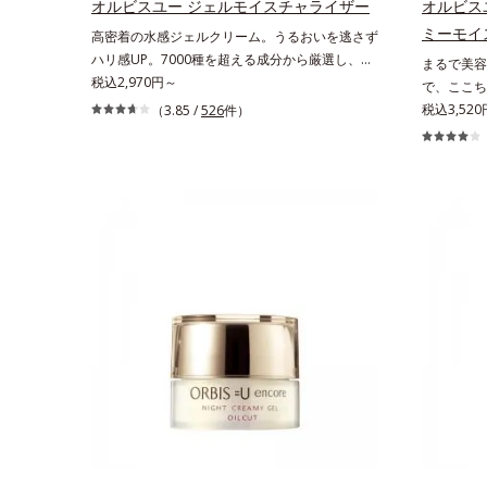
リと透明感
オルビスユー ジェルモイスチャライザー
オルビス
おける自社従来品処方との比較*6 ドクダミエキ
のエイジン
ミーモイ
高密着の水感ジェルクリーム。うるおいを逃さず
ス、シクロヘキサンジカルボン酸ビスエトキシジ
の生成を抑
ハリ感UP。7000種を超える成分から厳選し、
まるで美容
グリコール（保湿）＜使用量目安＞パール1粒程
ュを除く）
「うるおいの質(*1)」に着目した初期エイジング
税込2,970円～
で、ここち
度＜ご使用ステップ＞洗顔料 ⇒ 化粧水 ⇒ ザ リ
の保湿力*
ケア(*2)シリーズオルビスユーは肌本来のうるお
感のある美
税込3,52
ンクルセラム ⇒ 保湿液＜1商品あたりの使用回
（3.85 /
526
件）
うるおいに
いやバリア機能にアプローチする初期エイジング
ラニン生成
数＞通常サイズ：約90回（1.5ヵ月程度）ラージ
*6 乾燥
ケアシリーズです。「うるおいの質」に着目し、
肌へ導くス
サイズ：約180回（3ヵ月程度）各商品の詳しい
ルレア果汁
肌荒れを予防しながらうるおいに満ちた美しい肌
ー」の理論
情報は商品ページをご覧ください。・BEAUTY夏
ハリと透明
へと導きます。ポーラ・オルビスグループ独自の
ります。さ
祭りは、こちら
マツヨイグ
肌荒れ防止有効成分として、「DF-パンテノール
するシミだ
層のすみず
(*3)」を国内唯一(*4)、高濃度で配合。角層のバ
齢肌の“メ
を与える保
リア機能にアプローチして肌荒れを防ぎ、肌不調
澄みわたる
にゆらがない肌を叶えます。そして、独自研究に
肌*2 メ
基づいたアプローチ成分「MCアクティベーター
の生成を抑
(*5)」。肌のうるおいを引き出し・高めて、ハリ
ゲン・トリ
感あふれる肌へと導きます。うるおいに満ちたゆ
らがない肌をご体感いただくために設計された3
ステップで、いつも力強く美しくあり続けるあな
たを応援します。*1 肌にうるおいが満ち、維
持されている状態*2 年齢に応じたお手入れの
こと*3 デクスパンテノールW*4 2022年5月