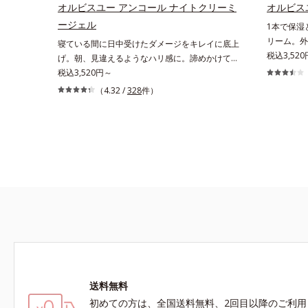
Mintel社データベース及び先行技術調査による当
オルビスユー アンコール ナイトクリーミ
オルビス
社調べ*5 オトギリソウエキス配合＝肌にうる
ージェル
1本で保湿
おいを与え、うるおいに満ちたハリツヤ肌へ導く
リーム。外
寝ている間に日中受けたダメージをキレイに底上
保湿成分
諦めかけて
税込3,520
げ。朝、見違えるようなハリ感に。諦めかけてい
学ケア(*1
たハリ不足、うるおい低下に先端科学ケア(*1)で
税込3,520円～
シリーズ。
アプローチするエイジングケア(*2)シリーズ。弾
（4.32 /
328
件）
D.N.A.
むような若々しい肌を目指します。D.N.A.(*3) ヒ
プロテイン
ビスエキスとHSP（ヒートショックプロテイン）
ラインなど
(*4)の合わせ技で、目元、フェイスラインなど、
おい低下を
年齢を重ねるにつれハリ不足、うるおい低下を感
ある肌へ導
じやすい部位に働きかけ、ハリ感のある肌へ導き
3の成分、e
ます。さらに、水でも油でもない第3の成分、
を配合する
even wateroil（イーブンワテロイル）を配合す
かった、“
ることにより、水でも油でも実現できなかっ
相反する2
た、“濃密なうるおい感”と“ベタつかない”、相反
肌を柔肌に
する2つの感触の両立に成功。ごわつく年齢肌を
*1 保湿*2
柔肌に整え、未体験の肌感触を叶えます。*1 保
Daily N
湿*2 年齢に応じたお手入れ *3 D.N.A.＝Daily
湿成分*5
New Approach*4 HSP含有酵母エキス＝保湿成
送料無料
分
初めての方は、全国送料無料、2回目以降のご利用