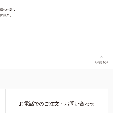
満ちた柔ら
保湿クリー
、エイジン
ても塗っても
め、セラミ
ました。内
エキス・浸
)とともに浸
続く肌へ整え
に失ってし
チコンプレ
ずみずみず
ほぐし、柔
の極上肌へ
2 加水分解
角層内*5
かさを与え
お電話でのご注文・お問い合わせ