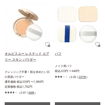
オルビスユー レステッド エア
パフ
リー スキン パウダー
メイク用パフ
税込220円 〜440円
クレンジング不要！肌を休めたい日
の美肌パウダー
（3.05 /
207件
）
通常価格 税込330円 〜1,980円
定期価格 税込1,782円
（3.97 /
69件
）